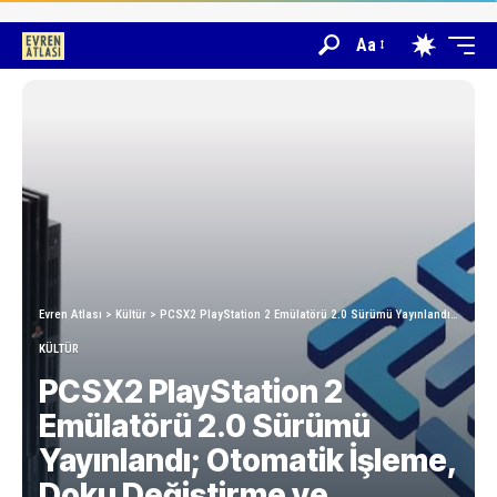
Aa
Evren Atlası
>
Kültür
>
PCSX2 PlayStation 2 Emülatörü 2.0 Sürümü Yayınlandı; Otomatik İşleme, Doku Değiştirme ve Emülasyon İyileştirmeleri
KÜLTÜR
PCSX2 PlayStation 2
Emülatörü 2.0 Sürümü
Yayınlandı; Otomatik İşleme,
Doku Değiştirme ve