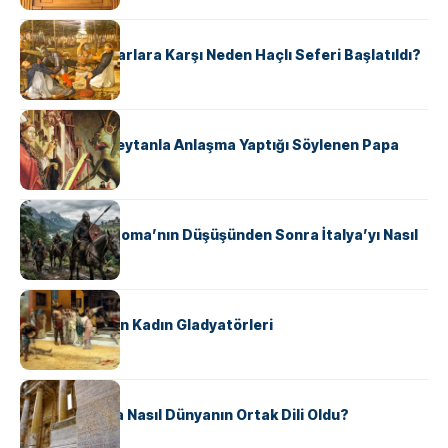
KÜLTÜR
Avrupalı ​​Katharlara Karşı Neden Haçlı Seferi Başlatıldı?
KÜLTÜR
II. Silvester: Şeytanla Anlaşma Yaptığı Söylenen Papa
KÜLTÜR
Ostrogotlar Roma’nın Düşüşünden Sonra İtalya’yı Nasıl
Ele Geçirdi?
KÜLTÜR
Antik Roma’nın Kadın Gladyatörleri
KÜLTÜR
Antik Yunanca Nasıl Dünyanın Ortak Dili Oldu?