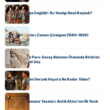
KÜLTÜR
Geyşalar Fahişe Değildir: Bu Yanılgı Nasıl Başladı?
KÜLTÜR
Apache Savaşları Zaman Çizelgesi (1580–1886)
KÜLTÜR
Antik Yunan ve Pers: Savaş Alanının Ötesinde Birbirini
Şekillendiren İki Güç
KÜLTÜR
‘Gladiator’ Filmi Gerçek Hayata Ne Kadar Yakın?
KÜLTÜR
Draco’nun Acımasız Yasaları: Antik Atina’nın İlk Yazılı
Hukuk Kodu