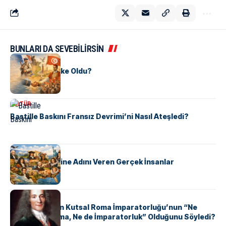
BUNLARI DA SEVEBİLİRSİN
KÜLTÜR
Tunus Nasıl Ülke Oldu?
KÜLTÜR
Bastille Baskını Fransız Devrimi’ni Nasıl Ateşledi?
KÜLTÜR
ABD Eyaletlerine Adını Veren Gerçek İnsanlar
KÜLTÜR
Voltaire Neden Kutsal Roma İmparatorluğu’nun “Ne
Kutsal, Ne Roma, Ne de İmparatorluk” Olduğunu Söyledi?