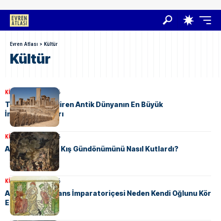
Evren Atlası
>
Kültür
Kültür
KÜLTÜR
19 Nisan 2026
Tarihi Şekillendiren Antik Dünyanın En Büyük
İmparatorlukları
KÜLTÜR
18 Nisan 2026
Antik Romalılar Kış Gündönümünü Nasıl Kutlardı?
KÜLTÜR
18 Nisan 2026
Atinalı İrini: Bizans İmparatoriçesi Neden Kendi Oğlunu Kör
Ettirdi?