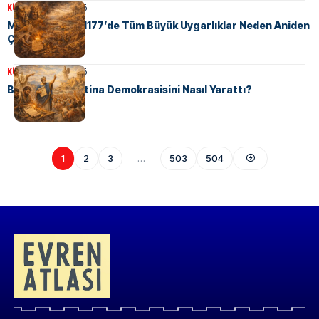
KÜLTÜR
12 Nisan 2026
Milattan Önce 1177’de Tüm Büyük Uygarlıklar Neden Aniden
Çöktü?
KÜLTÜR
11 Nisan 2026
Bir Borç Krizi Atina Demokrasisini Nasıl Yarattı?
1
2
3
…
503
504