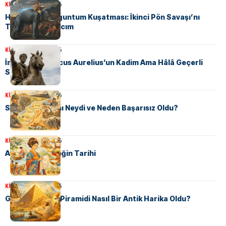
KÜLTÜR
16 Nisan 2026
Hannibal’ın Saguntum Kuşatması: İkinci Pön Savaşı’nı
Tetikleyen Kıvılcım
KÜLTÜR
16 Nisan 2026
İmparator Marcus Aurelius’un Kadim Ama Hâlâ Geçerli
Sabah Rutini
KÜLTÜR
13 Nisan 2026
Schlieffen Planı Neydi ve Neden Başarısız Oldu?
KÜLTÜR
13 Nisan 2026
Antik Çin’de İpeğin Tarihi
KÜLTÜR
12 Nisan 2026
Gize’nin Büyük Piramidi Nasıl Bir Antik Harika Oldu?