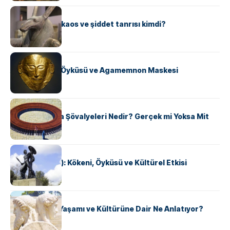
MITOLOJI
Seth: Mısır’ın kaos ve şiddet tanrısı kimdi?
MITOLOJI
Agamemnon: Öyküsü ve Agamemnon Maskesi
MITOLOJI
Yuvarlak Masa Şövalyeleri Nedir? Gerçek mi Yoksa Mit
mi?
MITOLOJI
Akhilleus (Aşil): Kökeni, Öyküsü ve Kültürel Etkisi
MITOLOJI
Janus, Roma Yaşamı ve Kültürüne Dair Ne Anlatıyor?