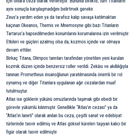
için onlara ceza olarak verilmiştir. Bununla birlikte, tüm Titanların
aynı sonuçla karşılaşmadığını belirtmek gerekir.
Zeus’a yardım eden ya da tarafsız kalıp savaşa katılmaktan
kaçınan Okeanos, Themis ve Mnemosyne gibi bazı Titanların
Tartarus’a hapsedilmeden konumlarını korumalarına izin verilmiştir.
Etkileri ve güçleri azalmış olsa da, kozmos içinde var olmaya
devam ettiler.
Birkaç Titana, Olimpos tanrıları tarafından yönetilen yeni kurulan
kozmik düzen içinde benzersiz roller verildi. Zekâsı ve akıllılığıyla
tanınan Prometheus insanoğlunun yaratılmasında önemli bir rol
oynamış ve diğer Titanlara uygulanan ağır cezalardan muaf
tutulmuştur.
Atlas ise göklerin yükünü omuzlarında taşımak gibi ebedi bir
görevle yükümlü kılınmıştır. Genellikle “Atlas’ın cezası” ya da
“Atlas’ın laneti” olarak anılan bu ceza, çeşitli sanat ve edebiyat
türlerinde tasvir edilmiş ve Atlas göksel küreleri taşıyan kalıcı bir
figür olarak tasvir edilmiştir.