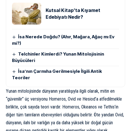
Kutsal Kitap’ta Kıyamet
Edebiyatı Nedir?
İsa Nerede Doğdu? (Ahır, Mağara, Ağaç mı Ev
mi?)
Telchinler Kimlerdi? Yunan Mitolojisinin
Büyücüleri
İsa’nın Çarmıha Gerilmesiyle İlgili Antik
Teoriler
Yunan mitolojisinde dünyanın yaratılışıyla ilgili olarak, mitin en
“güvenilir” üç versiyonu Homeros, Ovid ve Hesiod’a atfedilmekle
birlikte, çok sayıda teori vardır. Homeros, Okeanos ve Tethis’in
diğer tüm tanrıların ebeveynleri olduğunu belirtir. Öte yandan Ovid,
dünyanın, ilahi bir varlığın ya da daha yüksek bir doğal gücün
evrene düzen getirdiği kaotik bir elementler yığını olarak