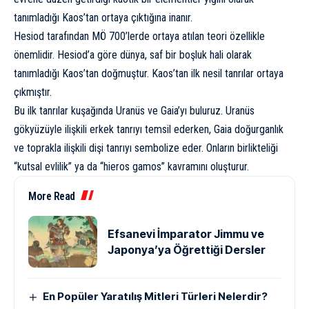
tanımladığı Kaos’tan ortaya çıktığına inanır.
Hesiod tarafından MÖ 700’lerde ortaya atılan teori özellikle
önemlidir. Hesiod’a göre dünya, saf bir boşluk hali olarak
tanımladığı Kaos’tan doğmuştur. Kaos’tan ilk nesil tanrılar ortaya
çıkmıştır.
Bu ilk tanrılar kuşağında Uranüs ve Gaia’yı buluruz. Uranüs
gökyüzüyle ilişkili erkek tanrıyı temsil ederken, Gaia doğurganlık
ve toprakla ilişkili dişi tanrıyı sembolize eder. Onların birlikteliği
“kutsal evlilik” ya da “hieros gamos” kavramını oluşturur.
More Read
Efsanevi İmparator Jimmu ve
Japonya’ya Öğrettiği Dersler
En Popüler Yaratılış Mitleri Türleri Nelerdir?