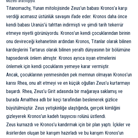
Müzesi aracılığıyla.
Titanomachy, Yunan mitolojisinde Zeus’un babası Kronos’a karşı
verdiği acımasız üstünlük savaşını ifade eder. Kronos daha önce
kendi babası Uranüs’ü tahttan indirmişti ve şimdi tarih tekerrür
etmeye niyetli görünüyordu. Kronos’un kendi çocuklarından birinin
onu devireceği kehanetinin ardından Kronos, Titanlar olarak bilinen
kardeşlerini Tartarus olarak bilinen yeraltı dünyasının bir bölümüne
hapsederek önlem almıştır. Kronos ayrıca isyan etmelerini
önlemek için kendi çocuklarını yemeye karar vermiştir.
Ancak, çocuklarının yenmesinden pek memnun olmayan Kronos’un
karısı Rhea, onu alt etmeyi ve en küçük oğulları Zeus’u kurtarmayı
başardı. Rhea, Zeus’u Girit adasında bir mağaraya saklamış ve
burada Amalthea adlı bir keçi tarafından beslenerek gizlice
büyütülmüştür. Zeus yetişkinliğe ulaştığında, gerçek kimliğini
gizleyerek Kronos’un kadeh taşıyıcısı rolünü üstlendi.
Zeus kurnazdı ve Kronos’u kandırmak için bir plan yaptı. İçkiler ve
iksirlerden oluşan bir karışım hazırladı ve bu karışım Kronos’un