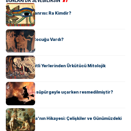
BUNLARI DA SEVEBİLİRSİN
MITOLOJI
Mısır Güneş Tanrısı: Ra Kimdir?
MITOLOJI
Zeus’un Kaç Çocuğu Vardı?
MITOLOJI
Dünyanın Çeşitli Yerlerinden Ürkütücü Mitolojik
Yaratıklar
MITOLOJI
Cadılar neden süpürgeyle uçarken resmedilmiştir?
MITOLOJI
Adem ve Havva’nın Hikayesi: Çelişkiler ve Günümüzdeki
Durum