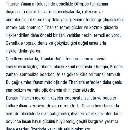
Titanlar Yunan mitolojisinde genellikle Olimpos tanrılarının
düşmanları olarak tasvir edilmiş olsalar da, rollerinin ve
önemlerinin Titanomachy’deki yenilgilerinin ötesine geçtiğini kabul
etmek çok önemlidir. Titanlar, temel güçler ve kozmik güçlerle
ilişkilendirilen daha önceki bir ilahi varlıklar neslini temsil ediyordu.
Genellikle toprak, deniz ve gökyüzü gibi doğal unsurlarla
ilişkilendirilmişlerdir.
Çeşitli yorumlarda, Titanlar doğal fenomenlerin ve soyut
kavramların kişileştirilmesi olarak kabul edilmiştir. Örneğin, Kronos
zamanı sembolize ederken, Atlas göksel küreleri temsil etmiştir.
Bu çağrışımlar Yunan mitolojisinde Titanlar’a atfedilen daha geniş
sembolizm ve mitolojik önemin altını çizmektedir.
Dahası, Titanları içeren hikâyeler edebiyata, sanata ve popüler
kültüre ilham vermeye devam etmektedir. Onların hem tanrılarla
hem de ölümlülerle olan çatışmaları, ilişkileri ve etkileşimleri tarih
boyunca insan hayal gücünü büyülemiş, çeşitli kurgu ve yaratıcı
ifade eserleri üzerinde kalıcı bir etki bırakmıştır.