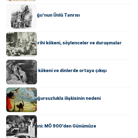
MITOLOJI
Baal: Yakın Doğu’nun Ünlü Tanrısı
MITOLOJI
Kurt adam: Tarihi kökeni, söylenceler ve duruşmalar
MITOLOJI
Şeytan: Tarihi kökeni ve dinlerde ortaya çıkışı
MITOLOJI
Kara kedinin uğursuzlukla ilişkisinin nedeni
MITOLOJI
Cadıların Kökeni: MÖ 900’den Günümüze