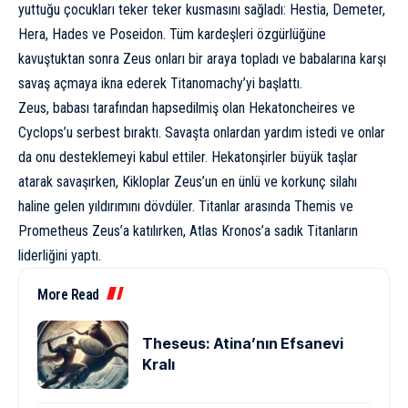
yuttuğu çocukları teker teker kusmasını sağladı: Hestia,
Demeter
,
Hera,
Hades
ve
Poseidon
. Tüm kardeşleri özgürlüğüne
kavuştuktan sonra Zeus onları bir araya topladı ve babalarına karşı
savaş açmaya ikna ederek Titanomachy’yi başlattı.
Zeus, babası tarafından hapsedilmiş olan Hekatoncheires ve
Cyclops’u serbest bıraktı. Savaşta onlardan yardım istedi ve onlar
da onu desteklemeyi kabul ettiler. Hekatonşirler büyük taşlar
atarak savaşırken, Kikloplar Zeus’un en ünlü ve korkunç silahı
haline gelen yıldırımını dövdüler. Titanlar arasında Themis ve
Prometheus Zeus’a katılırken, Atlas Kronos’a sadık Titanların
liderliğini yaptı.
More Read
Theseus: Atina’nın Efsanevi
Kralı