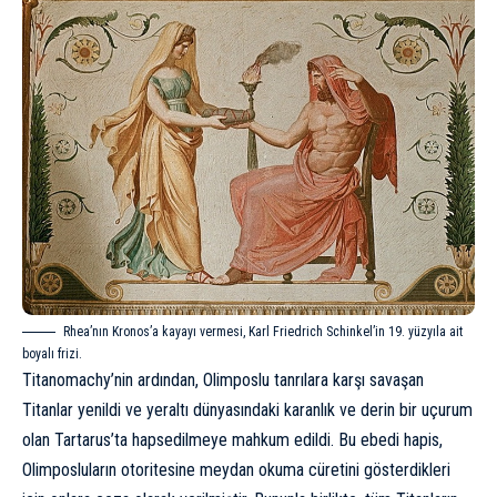
Rhea’nın Kronos’a kayayı vermesi, Karl Friedrich Schinkel’in 19. yüzyıla ait
boyalı frizi.
Titanomachy’nin ardından, Olimposlu tanrılara karşı savaşan
Titanlar yenildi ve yeraltı dünyasındaki karanlık ve derin bir uçurum
olan Tartarus’ta hapsedilmeye mahkum edildi. Bu ebedi hapis,
Olimposluların otoritesine meydan okuma cüretini gösterdikleri