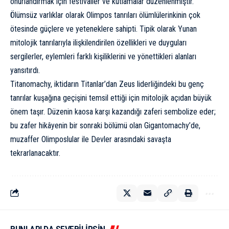
onurlandırmak için festivaller ve kutlamalar düzenlenmiştir.
Ölümsüz varlıklar olarak Olimpos tanrıları ölümlülerinkinin çok
ötesinde güçlere ve yeteneklere sahipti. Tipik olarak Yunan
mitolojik tanrılarıyla ilişkilendirilen özellikleri ve duyguları
sergilerler, eylemleri farklı kişiliklerini ve yönettikleri alanları
yansıtırdı.
Titanomachy, iktidarın Titanlar’dan Zeus liderliğindeki bu genç
tanrılar kuşağına geçişini temsil ettiği için mitolojik açıdan büyük
önem taşır. Düzenin kaosa karşı kazandığı zaferi sembolize eder;
bu zafer hikâyenin bir sonraki bölümü olan Gigantomachy’de,
muzaffer Olimposlular ile Devler arasındaki savaşta
tekrarlanacaktır.