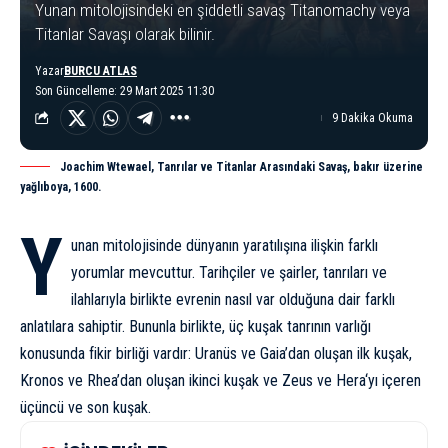
Yunan mitolojisindeki en şiddetli savaş Titanomachy veya
Titanlar Savaşı olarak bilinir.
Yazar
BURCU ATLAS
Son Güncelleme: 29 Mart 2025 11:30
9 Dakika Okuma
Joachim Wtewael, Tanrılar ve Titanlar Arasındaki Savaş, bakır üzerine
yağlıboya, 1600.
Y
unan mitolojisi
nde dünyanın yaratılışına ilişkin farklı
yorumlar mevcuttur. Tarihçiler ve şairler, tanrıları ve
ilahlarıyla birlikte evrenin nasıl var olduğuna dair farklı
anlatılara sahiptir. Bununla birlikte, üç kuşak tanrının varlığı
konusunda fikir birliği vardır: Uranüs ve Gaia’dan oluşan ilk kuşak,
Kronos ve Rhea’dan oluşan ikinci kuşak ve
Zeus
ve
Hera
‘yı içeren
üçüncü ve son kuşak.