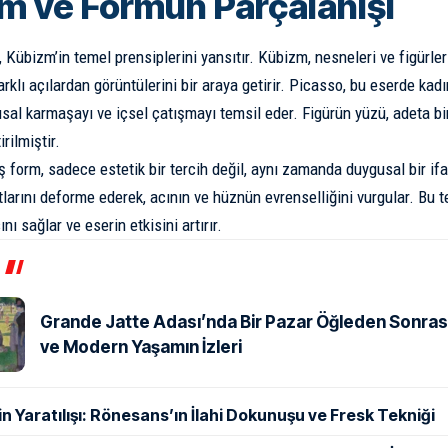
m ve Formun Parçalanışı
 Kübizm’in temel prensiplerini yansıtır. Kübizm, nesneleri ve figürle
arklı açılardan görüntülerini bir araya getirir. Picasso, bu eserde kad
usal karmaşayı ve içsel çatışmayı temsil eder. Figürün yüzü, adeta bir
rilmiştir.
 form, sadece estetik bir tercih değil, aynı zamanda duygusal bir ifa
larını deforme ederek, acının ve hüznün evrenselliğini vurgular. Bu tek
ı sağlar ve eserin etkisini artırır.
Grande Jatte Adası’nda Bir Pazar Öğleden Sonrası:
ve Modern Yaşamın İzleri
n Yaratılışı: Rönesans’ın İlahi Dokunuşu ve Fresk Tekniği