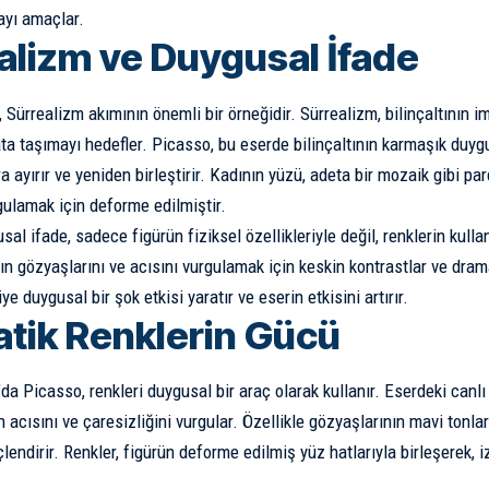
ayı amaçlar.
alizm ve Duygusal İfade
 Sürrealizm akımının önemli bir örneğidir. Sürrealizm, bilinçaltının i
ta taşımayı hedefler. Picasso, bu eserde bilinçaltının karmaşık duygu
a ayırır ve yeniden birleştirir. Kadının yüzü, adeta bir mozaik gibi p
ulamak için deforme edilmiştir.
al ifade, sadece figürün fiziksel özellikleriyle değil, renklerin kullan
ın gözyaşlarını ve acısını vurgulamak için keskin kontrastlar ve drama
iye duygusal bir şok etkisi yaratır ve eserin etkisini artırır.
tik Renklerin Gücü
a Picasso, renkleri duygusal bir araç olarak kullanır. Eserdeki canlı s
n acısını ve çaresizliğini vurgular. Özellikle gözyaşlarının mavi tonl
lendirir. Renkler, figürün deforme edilmiş yüz hatlarıyla birleşerek, i