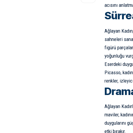
acısını anlatm
Sürre
Ağlayan Kadın,
sahneleri sana
figürü parçalar
yoğunluğu vurg
Eserdeki duygus
Picasso, kadın
renkler, izleyic
Drama
Ağlayan Kadın’d
maviler, kadını
duygularını güç
etki bırakır.