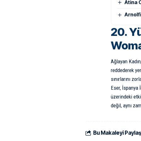
Atina 
Arnolf
20. Y
Woman
Ağlayan Kadın,
reddederek yen
sınırlarını zor
Eser, İspanya 
üzerindeki etk
değil, aynı zam
Bu Makaleyi Payla