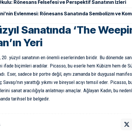
Okulu: Rönesans Felsefesi ve Perspektif Sanatının İzleri
ini’nin Evlenmesi: Rönesans Sanatında Sembolizm ve Ko
üzyıl Sanatında ‘The Weepi
’ın Yeri
 20. yüzyıl sanatının en önemli eserlerinden biridir. Bu dönemde sana
i ifade biçimleri aradılar. Picasso, bu eserle hem Kübizm hem de Sü
ladı. Eser, sadece bir portre değil, aynı zamanda bir duygusal manifes
İç Savaşı’nın yarattığı yıkımı ve bireysel acıyı temsil eder. Picasso,
ilerini sanat aracılığıyla anlatmayı amaçlar. Ağlayan Kadın, bu neden
anda tarihsel bir belgedir.
ş