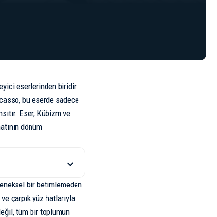
yici eserlerinden biridir.
 Picasso, bu eserde sadece
nsıtır. Eser,
Kübizm
ve
anatının dönüm
eleneksel bir betimlemeden
 ve çarpık yüz hatlarıyla
eğil, tüm bir toplumun