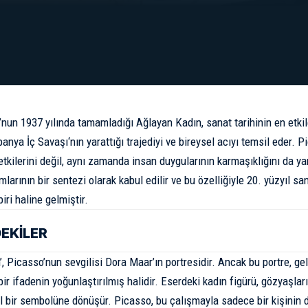
nun 1937 yılında tamamladığı Ağlayan Kadın, sanat tarihinin en etkile
panya İç Savaşı
‘nın yarattığı trajediyi ve bireysel acıyı temsil eder.
etkilerini değil, aynı zamanda insan duygularının karmaşıklığını da ya
mlarının bir sentezi olarak kabul edilir ve bu özelliğiyle 20. yüzyıl s
iri haline gelmiştir.
DEKİLER
’, Picasso’nun sevgilisi Dora Maar’ın portresidir. Ancak bu portre, g
ir ifadenin yoğunlaştırılmış halidir. Eserdeki kadın figürü, gözyaşları
l bir sembolüne dönüşür. Picasso, bu çalışmayla sadece bir kişinin d