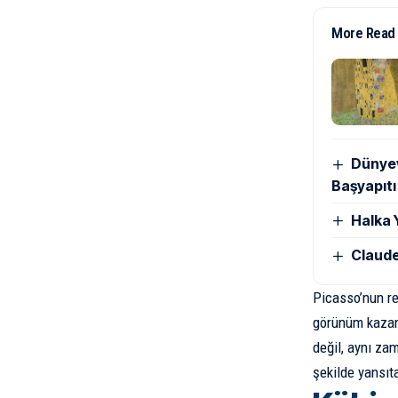
More Read
Dünyev
Başyapıtı
Halka 
Claude 
Picasso’nun re
görünüm kazand
değil, aynı za
şekilde yansıta