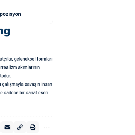
mpozisyon
ng
tçılar, geleneksel formları
rrealizm akımlarının
todur.
 bu çalışmayla savaşın insan
le sadece bir sanat eseri