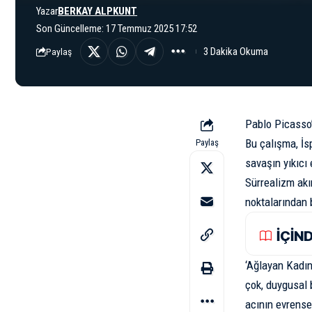
Yazar
BERKAY ALPKUNT
Son Güncelleme: 17 Temmuz 2025 17:52
3 Dakika Okuma
Paylaş
Pablo Picasso’
Bu çalışma,
İs
Paylaş
savaşın yıkıcı 
Sürrealizm
akı
noktalarından b
İÇİN
‘Ağlayan Kadın
çok, duygusal b
acının evrense