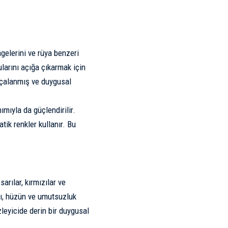
mgelerini ve rüya benzeri
larını açığa çıkarmak için
arçalanmış ve duygusal
ımıyla da güçlendirilir.
tik renkler kullanır. Bu
arılar, kırmızılar ve
arı, hüzün ve umutsuzluk
zleyicide derin bir duygusal