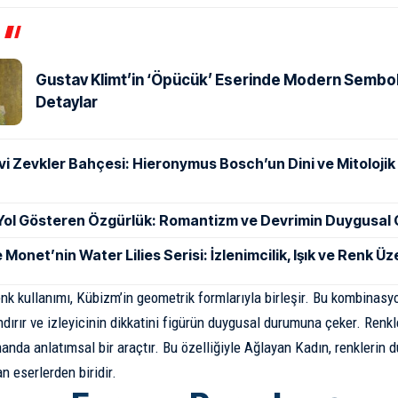
Gustav Klimt’in ‘Öpücük’ Eserinde Modern Sembol
Detaylar
i Zevkler Bahçesi: Hieronymus Bosch’un Dini ve Mitolojik
Yol Gösteren Özgürlük: Romantizm ve Devrimin Duygusal
Monet’nin Water Lilies Serisi: İzlenimcilik, Işık ve Renk Ü
nk kullanımı, Kübizm’in geometrik formlarıyla birleşir. Bu kombinasyo
ırır ve izleyicinin dikkatini figürün duygusal durumuna çeker. Renkle
manda anlatımsal bir araçtır. Bu özelliğiyle Ağlayan Kadın, renklerin 
n eserlerden biridir.