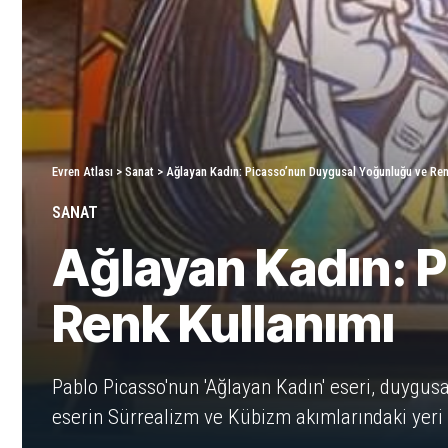
Evren Atlası
>
Sanat
>
Ağlayan Kadın: Picasso’nun Duygusal Yoğunluğu ve Ren
SANAT
Ağlayan Kadın: 
Renk Kullanımı
Pablo Picasso'nun 'Ağlayan Kadın' eseri, duygusa
eserin Sürrealizm ve Kübizm akımlarındaki yeri 