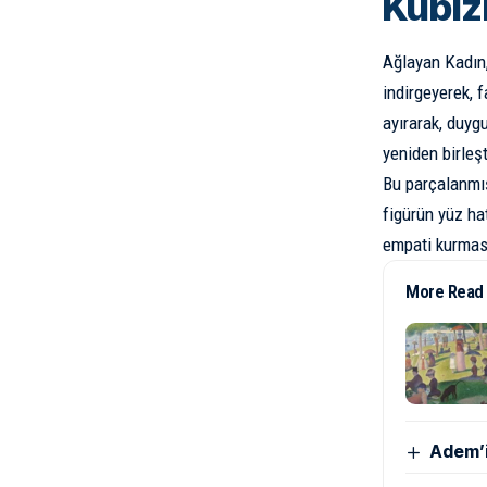
Kübiz
Ağlayan Kadın,
indirgeyerek, f
ayırarak, duyg
yeniden birleşti
Bu parçalanmış
figürün yüz hat
empati kurmasın
More Read
Adem’i