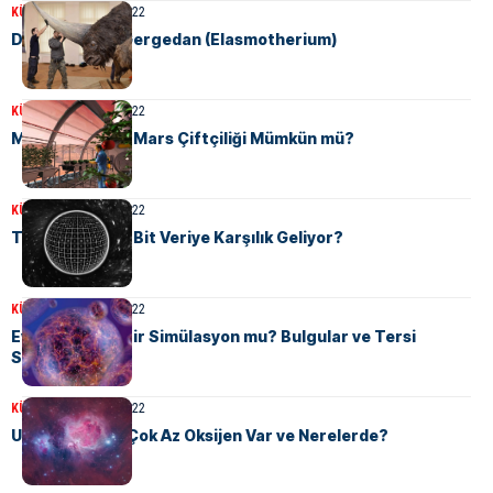
KÜLTÜR
12 Ağustos 2022
Dev Boynuzlu Gergedan (Elasmotherium)
KÜLTÜR
11 Ağustos 2022
Mars’ta Tarım: Mars Çiftçiliği Mümkün mü?
KÜLTÜR
11 Ağustos 2022
Tüm Evren Kaç Bit Veriye Karşılık Geliyor?
KÜLTÜR
11 Ağustos 2022
Evren Aslında Bir Simülasyon mu? Bulgular ve Tersi
Söylemler
KÜLTÜR
11 Ağustos 2022
Uzayda Neden Çok Az Oksijen Var ve Nerelerde?