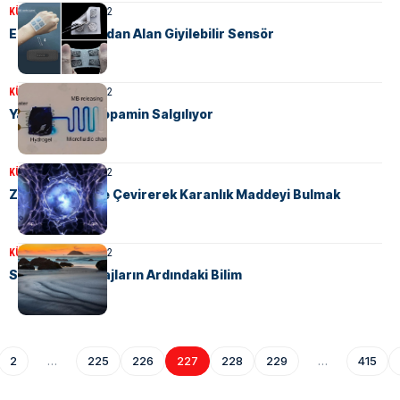
KÜLTÜR
9 Ağustos 2022
Enerjisini İnsandan Alan Giyilebilir Sensör
KÜLTÜR
9 Ağustos 2022
Yapay Nöron Dopamin Salgılıyor
KÜLTÜR
9 Ağustos 2022
Zamanı Tersine Çevirerek Karanlık Maddeyi Bulmak
KÜLTÜR
9 Ağustos 2022
Siyah Kumlu Plajların Ardındaki Bilim
2
…
225
226
227
228
229
…
415