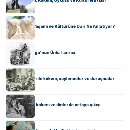
Akhilleus (Aşil): Kökeni, Öyküsü ve Kültürel Etkisi
MITOLOJI
Janus, Roma Yaşamı ve Kültürüne Dair Ne Anlatıyor?
MITOLOJI
Baal: Yakın Doğu’nun Ünlü Tanrısı
MITOLOJI
Kurt adam: Tarihi kökeni, söylenceler ve duruşmalar
MITOLOJI
Şeytan: Tarihi kökeni ve dinlerde ortaya çıkışı
MITOLOJI