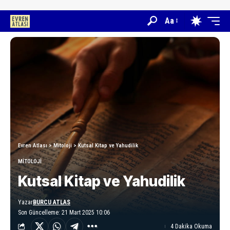
Aa
Evren Atlası
>
Mitoloji
>
Kutsal Kitap ve Yahudilik
MITOLOJI
Kutsal Kitap ve Yahudilik
Yazar
BURCU ATLAS
Son Güncelleme: 21 Mart 2025 10:06
4 Dakika Okuma