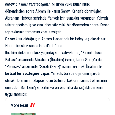
büyük bir ulus yaratacağım.
” Mısır’da vuku bulan kıtlık
döneminden sonra Abram ile karısı Saray, Kenan’a dönmüşler,
Abraham Hebron şehrinde Yahveh için sunaklar yapmıştır. Yahveh,
tekrar görünmüş ve ona, dört yüz yıllık bir dönemden sonra Kenan
topraklarının tamamını vaat etmiştir.
Saray
kısır olduğu için Abram Hacer adlı bir köleyi eş olarak alır.
Hacer bir süre sonra İsmail’i doğurur.
İbrahim doksan dokuz yaşındayken Yahveh ona, “Birçok ulusun
Babası” anlamında Abraham (İbrahim) ismini, karısı Saray’a da
“Prenses” anlamında “Sarah (Sare)” ismini vererek İbrahim ile
kutsal bir sözleşme
yapar. Yahveh, bu sözleşmenin işareti
olarak, İbrahim’in takipçisi olan bütün erkeklerin sünnet olmalarını
emreder. Bu, Tanrı’ya itaatin ve en önemlisi de sağlıklı olmanın
uygulamasıdır.
More Read