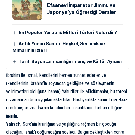
Efsanevi İmparator Jimmu ve
Japonya’ya Öğrettiği Dersler
En Popüler Yaratılış Mitleri Türleri Nelerdir?
Antik Yunan Sanatı: Heykel, Seramik ve
Mimarinin İzleri
Tarih Boyunca İnsanlığın İnanç ve Kültür Aynası
İbrahim ile İsmail, kendilerini hemen sünnet ederler ve
(kendilerinin İbrahim’in soyundan geldiğine ve sözleşmenin
velinimetleri olduğuna inanan) Yahudiler ile Müslümanlar, bu töreni
o zamandan beri uygulamaktadırlar. Hristiyanlıkta sünnet gereksiz
görülmüştür zira İsa’nın kendini tüm insanlık için kurban ettiğine
inanılır.
Yahveh
, Sare’nin kısırlığına ve yaşlılığına rağmen bir çocuğu
olacağını, İshak’ı doğuracağını söyledi. Bu gerçekleştikten sonra