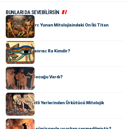
BUNLARI DA SEVEBİLİRSİN
MITOLOJI
Yunan Titanları: Yunan Mitolojisindeki On İki Titan
MITOLOJI
Mısır Güneş Tanrısı: Ra Kimdir?
MITOLOJI
Zeus’un Kaç Çocuğu Vardı?
MITOLOJI
Dünyanın Çeşitli Yerlerinden Ürkütücü Mitolojik
Yaratıklar
MITOLOJI
Cadılar neden süpürgeyle uçarken resmedilmiştir?