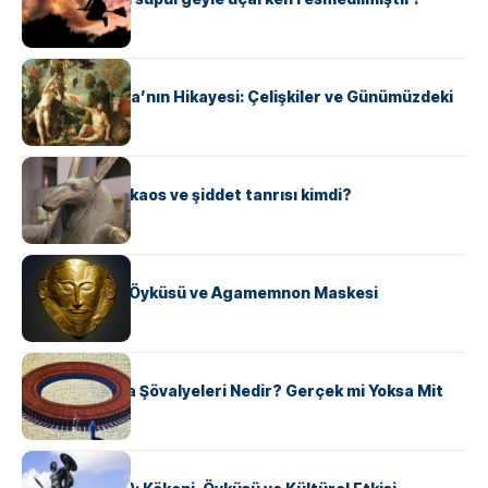
MITOLOJI
Adem ve Havva’nın Hikayesi: Çelişkiler ve Günümüzdeki
Durum
MITOLOJI
Seth: Mısır’ın kaos ve şiddet tanrısı kimdi?
MITOLOJI
Agamemnon: Öyküsü ve Agamemnon Maskesi
MITOLOJI
Yuvarlak Masa Şövalyeleri Nedir? Gerçek mi Yoksa Mit
mi?
MITOLOJI