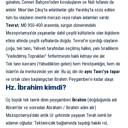
günahını, Cennet Bahçesi’nden kovuluşlarını ve Nuh tufanını da
anlatır. Mısır’dan Çıkış’ta anlatılanlar gibi Yaratılış’ta sözü edilen
tüm bu olayların önemli mecazi veya ruhani anlamları vardır.
Tevrat
, MÖ 950-400 arasında, sürgün dönemindeki
Mezopotamya’da yaşananlar dahil çeşitli kültürlerle olan ilişkilerin
etkisi altında çeşitli safhalarda doğdu. Tevrat’ın içerdiği olayların
çoğu, tek tanrı, Yahveh tarafından seçilmiş halkın, yani İsraillilerin
“Vadedilmiş Toprakları” fethetmesini haklı kılmayı ele alır.
Tek tanrı kavramı (Yahudilikten gelen) hem Hıristiyanlığın, hem de
İslam’ın da merkezinde yer alır. Bu üç din de
aynı Tanrı’ya tapar
ve ortak izleri başlangıçtan İbrahim Peygamber’e kadar ulaşır.
Hz. İbrahim kimdi?
Üç büyük tek tanrılı dinin peygamberi
İbrahim
(doğduğunda adı
Abram’dır ve sonradan Abraham / İbrahim adını alır)
Mezopotamya
‘daki antik Ur şehrinde yaşayan Terah isimli bir
adamın oğludur. Tektanrıcılık bağlamında taşıdığı hakiki rol,