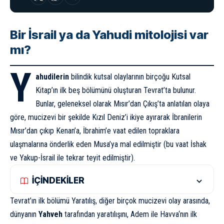
Bir İsrail ya da Yahudi mitolojisi var
mı?
Y
ahudilerin
bilindik kutsal olaylarının birçoğu Kutsal
Kitap’ın ilk beş bölümünü oluşturan Tevrat’ta bulunur.
Bunlar, geleneksel olarak Mısır’dan Çıkış’ta anlatılan olaya
göre, mucizevi bir şekilde Kızıl Deniz’i ikiye ayırarak İbranilerin
Mısır’dan çıkıp Kenan’a, İbrahim’e vaat edilen topraklara
ulaşmalarına önderlik eden Musa’ya mal edilmiştir (bu vaat İshak
ve Yakup-İsrail ile tekrar teyit edilmiştir).
İÇİNDEKİLER
Tevrat’ın ilk bölümü Yaratılış, diğer birçok mucizevi olay arasında,
dünyanın
Yahveh
tarafından yaratılışını,
Adem ile Havva
‘nın ilk