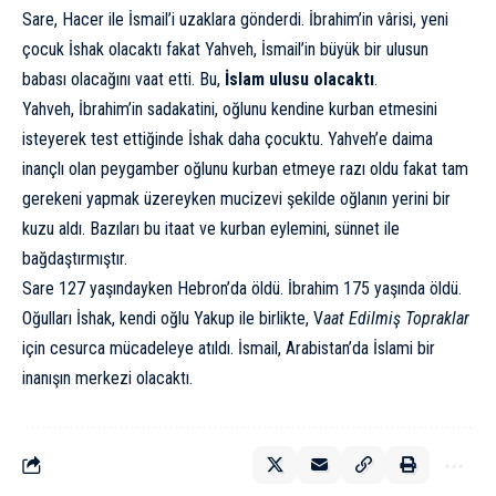
Sare, Hacer ile İsmail’i uzaklara gönderdi. İbrahim’in vârisi, yeni
çocuk İshak olacaktı fakat Yahveh, İsmail’in büyük bir ulusun
babası olacağını vaat etti. Bu,
İslam ulusu olacaktı
.
Yahveh, İbrahim’in sadakatini, oğlunu kendine kurban etmesini
isteyerek test ettiğinde İshak daha çocuktu. Yahveh’e daima
inançlı olan peygamber oğlunu kurban etmeye razı oldu fakat tam
gerekeni yapmak üzereyken mucizevi şekilde oğlanın yerini bir
kuzu aldı. Bazıları bu itaat ve kurban eylemini, sünnet ile
bağdaştırmıştır.
Sare 127 yaşındayken Hebron’da öldü. İbrahim 175 yaşında öldü.
Oğulları İshak, kendi oğlu Yakup ile birlikte, V
aat Edilmiş Topraklar
için cesurca mücadeleye atıldı. İsmail, Arabistan’da İslami bir
inanışın merkezi olacaktı.