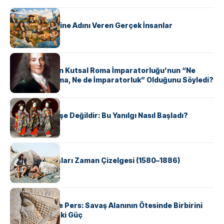
KÜLTÜR
ABD Eyaletlerine Adını Veren Gerçek İnsanlar
KÜLTÜR
Voltaire Neden Kutsal Roma İmparatorluğu’nun “Ne
Kutsal, Ne Roma, Ne de İmparatorluk” Olduğunu Söyledi?
KÜLTÜR
Geyşalar Fahişe Değildir: Bu Yanılgı Nasıl Başladı?
KÜLTÜR
Apache Savaşları Zaman Çizelgesi (1580–1886)
KÜLTÜR
Antik Yunan ve Pers: Savaş Alanının Ötesinde Birbirini
Şekillendiren İki Güç