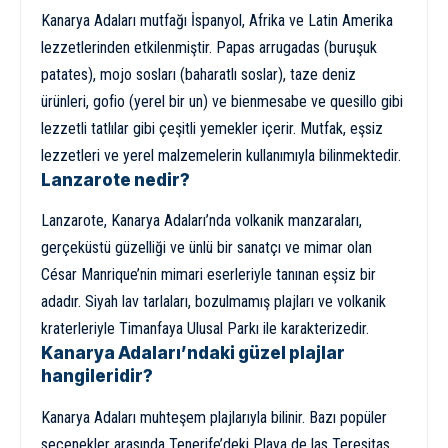
Kanarya Adaları mutfağı İspanyol, Afrika ve Latin Amerika
lezzetlerinden etkilenmiştir. Papas arrugadas (buruşuk
patates), mojo sosları (baharatlı soslar), taze deniz
ürünleri, gofio (yerel bir un) ve bienmesabe ve quesillo gibi
lezzetli tatlılar gibi çeşitli yemekler içerir. Mutfak, eşsiz
lezzetleri ve yerel malzemelerin kullanımıyla bilinmektedir.
Lanzarote nedir?
Lanzarote, Kanarya Adaları’nda volkanik manzaraları,
gerçeküstü güzelliği ve ünlü bir sanatçı ve mimar olan
César Manrique’nin mimari eserleriyle tanınan eşsiz bir
adadır. Siyah lav tarlaları, bozulmamış plajları ve volkanik
kraterleriyle Timanfaya Ulusal Parkı ile karakterizedir.
Kanarya Adaları’ndaki güzel plajlar
hangileridir?
Kanarya Adaları muhteşem plajlarıyla bilinir. Bazı popüler
seçenekler arasında Tenerife’deki Playa de las Teresitas,