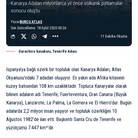
Kanarya Adaları milyonlarca yıl önce volkanik patlamalar
sonucu oluştu.
Yazar
BURCU ATLAS
Son Güncelleme: 18 Eylül 2020 00:26
11 Dakika Okuma
Garachico kasabası, Tenerife Adası.
İspanya
’ya bağlı özerk bir topluluk olan Kanarya Adaları,
Atlas
Okyanusu
’ndaki 7 adadan oluşuyor. En yakın ada Afrika kıtasının
kuzey batısından 108 km uzaklıktadır. Topluca Kanaryalar olarak
bilinen adaların adı Tenerife, Fuerteventura, Gran Canaria (Büyük
Kanarya), Lanzarote, La Palma, La Gomera ve El Hierro’dur. Bugün
adalarda 2,2 milyon insan yaşıyor ve topluluk özerkliğini 10
Ağustos 1982’de ilan etti. Başkenti Santa Cru de Tenerife ve
yüzölçümü 7.447 km²’dir.