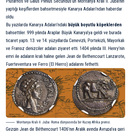
Plutarhos ve Gaius Plinius Secundus’un Moritanya Kralı II. Juba’nın
yaptığı keşiflerden bahsetmesiyle Kanarya Adaları’ndan haberdar
oldu.
Bu yazılarda Kanarya Adaları’ndaki
büyük boyutlu köpeklerden
bahsettiler. 999 yılında Araplar Büyük Kanarya’ya geldi ve burada
ticaret yaptı. 13. ve 14. yüzyıllarda Cenevizli, Portekizli, Mayorkalı
ve Fransız denizciler adaları ziyaret etti. 1404 yılında III. Henry’nin
emri ile adaların kralı haline gelen Jean de Bethencourt Lanzarote,
Fuerteventura ve Ferro (El Hierro) adalarını fethetti.
Moritanya Kralı II. Juba: Roma dünyasında bir Kuzey Afrika prensi.
Gezgin Jean de Béthencourt 1406’nın Aralık ayında Avrupa’ya geri