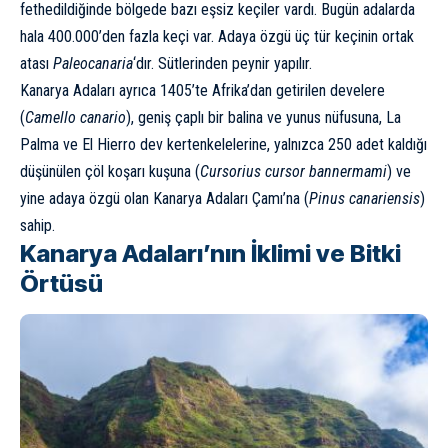
fethedildiğinde bölgede bazı eşsiz keçiler vardı. Bugün adalarda
hala 400.000’den fazla keçi var. Adaya özgü üç tür keçinin ortak
atası
Paleocanaria
‘dır. Sütlerinden peynir yapılır.
Kanarya Adaları ayrıca 1405’te Afrika’dan getirilen develere
(
Camello canario
), geniş çaplı bir balina ve yunus nüfusuna, La
Palma ve El Hierro dev kertenkelelerine, yalnızca 250 adet kaldığı
düşünülen çöl koşarı kuşuna (
Cursorius cursor bannermami
) ve
yine adaya özgü olan Kanarya Adaları Çamı’na (
Pinus canariensis
)
sahip.
Kanarya Adaları’nın İklimi ve Bitki
Örtüsü