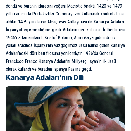
döndü ve buranın idaresini yeğeni Maciot’a bıraktı. 1420 ve 1479
yılları arasında Portekizliler Gomera’yı zor kullanarak kontrol altına
aldılar. 1479 yılında ise Alcaçovas Antlaşması ile
Kanarya Adaları
İspanyol egemenliğine girdi
. Adaların geri kalanının fethedilmesi
1946’da tamamlandı.
Kristof Kolomb
, Amerika’ya giden deniz
yolları arasında İspanya’nın vazgeçilmez üssü haline gelen Kanarya
Adaları’ndaki dört batı filosunu yenilemiştir. 1936’da General
Francisco Franco Kanarya Adaları’nı Milliyetçi İsyan’ın ilk üssü
olarak kullandı ve buradan İspanya Fas’ına geçti.
Kanarya Adaları’nın Dili