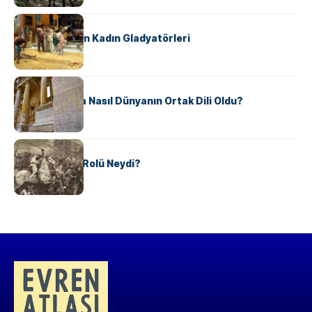
KÜLTÜR
Antik Roma’nın Kadın Gladyatörleri
KÜLTÜR
Antik Yunanca Nasıl Dünyanın Ortak Dili Oldu?
KÜLTÜR
Valdensler’in Rolü Neydi?