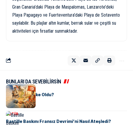
Gran Canaria’daki Playa de Maspalomas, Lanzarote’deki
Playa Papagayo ve Fuerteventura’daki Playa de Sotavento
sayılabilir. Bu plajlar altın kumlar, berrak sular ve çeşitli su
aktiviteleri için fırsatlar sunmaktadır.
BUNLARI DA SEVEBİLİRSİN
KÜLTÜR
Tunus Nasıl Ülke Oldu?
KÜLTÜR
Bastille Baskını Fransız Devrimi’ni Nasıl Ateşledi?