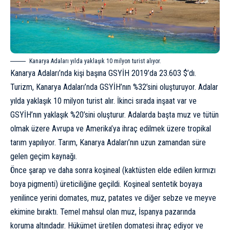
Kanarya Adaları yılda yaklaşık 10 milyon turist alıyor.
Kanarya Adaları’nda kişi başına GSYİH 2019’da 23.603 $’dı.
Turizm, Kanarya Adaları’nda GSYİH’nın %32’sini oluşturuyor. Adalar
yılda yaklaşık 10 milyon turist alır. İkinci sırada inşaat var ve
GSYİH’nın yaklaşık %20’sini oluşturur. Adalarda başta
muz
ve tütün
olmak üzere Avrupa ve Amerika’ya ihraç edilmek üzere tropikal
tarım yapılıyor. Tarım, Kanarya Adaları’nın uzun zamandan süre
gelen geçim kaynağı.
Önce şarap ve daha sonra koşineal (kaktüsten elde edilen kırmızı
boya pigmenti) üreticiliğine geçildi. Koşineal sentetik boyaya
yenilince yerini domates, muz, patates ve diğer sebze ve meyve
ekimine bıraktı. Temel mahsul olan muz, İspanya pazarında
koruma altındadır. Hükümet üretilen domatesi ihraç ediyor ve