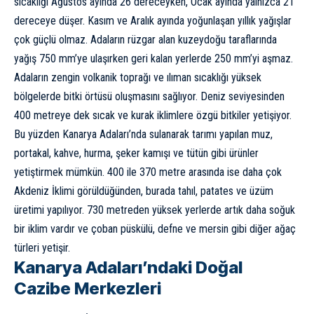
sıcaklığı Ağustos ayında 26 dereceyken, Ocak ayında yalnızca 21
dereceye düşer. Kasım ve Aralık ayında yoğunlaşan yıllık yağışlar
çok güçlü olmaz. Adaların rüzgar alan kuzeydoğu taraflarında
yağış 750 mm’ye ulaşırken geri kalan yerlerde 250 mm’yi aşmaz.
Adaların zengin
volkanik toprağı
ve ılıman sıcaklığı yüksek
bölgelerde bitki örtüsü oluşmasını sağlıyor. Deniz seviyesinden
400 metreye dek sıcak ve kurak iklimlere özgü bitkiler yetişiyor.
Bu yüzden Kanarya Adaları’nda sulanarak tarımı yapılan muz,
portakal, kahve, hurma, şeker kamışı ve tütün gibi ürünler
yetiştirmek mümkün. 400 ile 370 metre arasında ise daha çok
Akdeniz İklimi görüldüğünden, burada tahıl, patates ve üzüm
üretimi yapılıyor. 730 metreden yüksek yerlerde artık daha soğuk
bir iklim vardır ve çoban püskülü, defne ve mersin gibi diğer ağaç
türleri yetişir.
Kanarya Adaları’ndaki Doğal
Cazibe Merkezleri