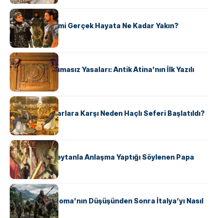
KÜLTÜR
‘Gladiator’ Filmi Gerçek Hayata Ne Kadar Yakın?
KÜLTÜR
Draco’nun Acımasız Yasaları: Antik Atina’nın İlk Yazılı
Hukuk Kodu
KÜLTÜR
Avrupalı ​​Katharlara Karşı Neden Haçlı Seferi Başlatıldı?
KÜLTÜR
II. Silvester: Şeytanla Anlaşma Yaptığı Söylenen Papa
KÜLTÜR
Ostrogotlar Roma’nın Düşüşünden Sonra İtalya’yı Nasıl
Ele Geçirdi?