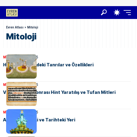
Evren Atlası
>
Mitoloji
Mitoloji
MITOLOJI
21 Mart 2025
Hint Mitolojisindeki Tanrılar ve Özellikleri
MITOLOJI
21 Mart 2025
Veda Dönemi Sonrası Hint Yaratılış ve Tufan Mitleri
MITOLOJI
21 Mart 2025
Apollon: Mitoloji ve Tarihteki Yeri