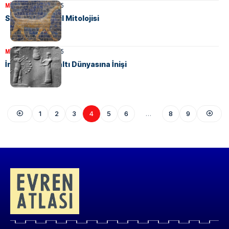
MITOLOJI
21 Mart 2025
Samiler ve Babil Mitolojisi
MITOLOJI
21 Mart 2025
İnanna’nın Yeraltı Dünyasına İnişi
1
2
3
4
5
6
…
8
9