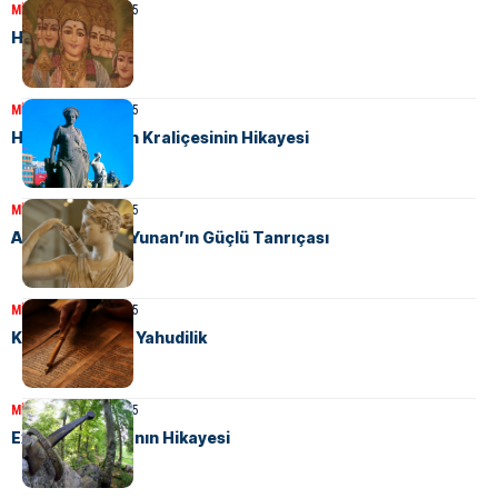
MITOLOJI
21 Mart 2025
Hint Mitolojisi
MITOLOJI
29 Mart 2025
Hera: Tanrıların Kraliçesinin Hikayesi
MITOLOJI
21 Mart 2025
Artemis: Antik Yunan’ın Güçlü Tanrıçası
MITOLOJI
21 Mart 2025
Kutsal Kitap ve Yahudilik
MITOLOJI
21 Mart 2025
Excalibur Kılıcı’nın Hikayesi