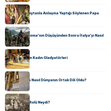
KÜLTÜR
II. Silvester: Şeytanla Anlaşma Yaptığı Söylenen Papa
KÜLTÜR
Ostrogotlar Roma’nın Düşüşünden Sonra İtalya’yı Nasıl
Ele Geçirdi?
KÜLTÜR
Antik Roma’nın Kadın Gladyatörleri
KÜLTÜR
Antik Yunanca Nasıl Dünyanın Ortak Dili Oldu?
KÜLTÜR
Valdensler’in Rolü Neydi?