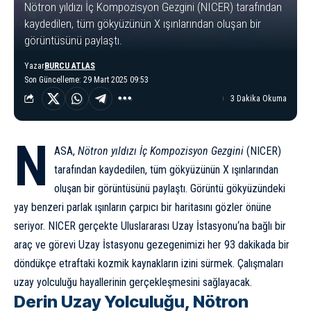
Nötron yıldızı İç Kompozisyon Gezgini (NICER) tarafından
kaydedilen, tüm gökyüzünün X ışınlarından oluşan bir
görüntüsünü paylaştı.
Yazar
BURCU ATLAS
Son Güncelleme: 29 Mart 2025 09:53
3 Dakika Okuma
N
ASA,
Nötron yıldızı İç Kompozisyon Gezgini
(NICER)
tarafından kaydedilen, tüm gökyüzünün X ışınlarından
oluşan bir görüntüsünü paylaştı. Görüntü gökyüzündeki
yay benzeri parlak ışınların çarpıcı bir haritasını gözler önüne
seriyor. NICER gerçekte
Uluslararası Uzay İstasyonu
‘na bağlı bir
araç ve görevi Uzay İstasyonu gezegenimizi her 93 dakikada bir
döndükçe etraftaki kozmik kaynakların izini sürmek. Çalışmaları
uzay yolculuğu hayallerinin gerçekleşmesini sağlayacak.
Derin Uzay Yolculuğu, Nötron