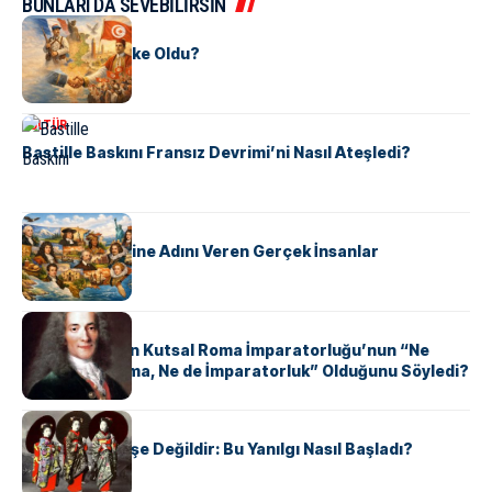
BUNLARI DA SEVEBİLİRSİN
KÜLTÜR
Tunus Nasıl Ülke Oldu?
KÜLTÜR
Bastille Baskını Fransız Devrimi’ni Nasıl Ateşledi?
KÜLTÜR
ABD Eyaletlerine Adını Veren Gerçek İnsanlar
KÜLTÜR
Voltaire Neden Kutsal Roma İmparatorluğu’nun “Ne
Kutsal, Ne Roma, Ne de İmparatorluk” Olduğunu Söyledi?
KÜLTÜR
Geyşalar Fahişe Değildir: Bu Yanılgı Nasıl Başladı?