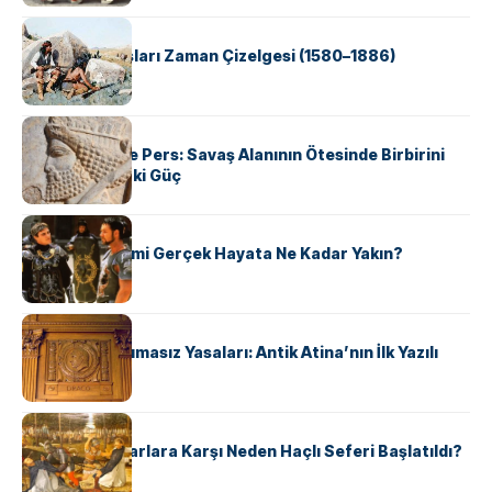
KÜLTÜR
Apache Savaşları Zaman Çizelgesi (1580–1886)
KÜLTÜR
Antik Yunan ve Pers: Savaş Alanının Ötesinde Birbirini
Şekillendiren İki Güç
KÜLTÜR
‘Gladiator’ Filmi Gerçek Hayata Ne Kadar Yakın?
KÜLTÜR
Draco’nun Acımasız Yasaları: Antik Atina’nın İlk Yazılı
Hukuk Kodu
KÜLTÜR
Avrupalı ​​Katharlara Karşı Neden Haçlı Seferi Başlatıldı?