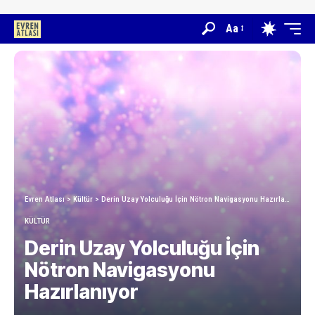
Aa
Evren Atlası
>
Kültür
>
Derin Uzay Yolculuğu İçin Nötron Navigasyonu Hazırlanıyor
KÜLTÜR
Derin Uzay Yolculuğu İçin
Nötron Navigasyonu
Hazırlanıyor