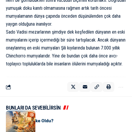
hem de gömüldükten sonra vücudun biçimini korumaktı. Doğrudan
yumuşak doku kanıtı olmamasına rağmen artık tarih öncesi
mumyalamanın dünya çapında önceden düşünülenden çok daha
yaygın olduğuna inanılıyor.
Sado Vadisi mezarlarının şimdiye dek keşfedilen dünyanın en eski
mumyalarını içerip içermediği bir süre tartışılacak. Ancak dünyanın
onaylanmış en eski mumyaları Şili kıyılarında bulunan 7.000 yıllık
Chinchorro mumyalarıdır. Yine de bundan çok daha önce avcı-
toplayıcı topluluklarda bile insanların ölülerini mumyaladığı açıktır.
BUNLARI DA SEVEBİLİRSİN
KÜLTÜR
Tunus Nasıl Ülke Oldu?