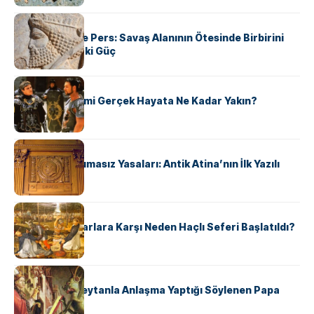
KÜLTÜR
Antik Yunan ve Pers: Savaş Alanının Ötesinde Birbirini
Şekillendiren İki Güç
KÜLTÜR
‘Gladiator’ Filmi Gerçek Hayata Ne Kadar Yakın?
KÜLTÜR
Draco’nun Acımasız Yasaları: Antik Atina’nın İlk Yazılı
Hukuk Kodu
KÜLTÜR
Avrupalı ​​Katharlara Karşı Neden Haçlı Seferi Başlatıldı?
KÜLTÜR
II. Silvester: Şeytanla Anlaşma Yaptığı Söylenen Papa