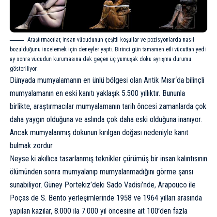
Araştırmacılar, insan vücudunun çeşitli koşullar ve pozisyonlarda nasıl
bozulduğunu incelemek için deneyler yaptı. Birinci gün tamamen etli vücuttan yedi
ay sonra vücudun kurumasına dek geçen üç yumuşak doku ayrışma durumu
gösteriliyor.
Dünyada
mumyalamanın
en ünlü bölgesi olan
Antik Mısır
‘da bilinçli
mumyalamanın en eski kanıtı yaklaşık 5.500 yıllıktır. Bununla
birlikte, araştırmacılar mumyalamanın tarih öncesi zamanlarda çok
daha yaygın olduğuna ve aslında çok daha eski olduğuna inanıyor.
Ancak mumyalanmış dokunun kırılgan doğası nedeniyle kanıt
bulmak zordur.
Neyse ki akıllıca tasarlanmış teknikler çürümüş bir insan kalıntısının
ölümünden sonra mumyalanıp mumyalanmadığını görme şansı
sunabiliyor. Güney Portekiz’deki Sado Vadisi’nde, Arapouco ile
Poças de S. Bento yerleşimlerinde 1958 ve 1964 yılları arasında
yapılan kazılar, 8.000 ila 7.000 yıl öncesine ait 100’den fazla