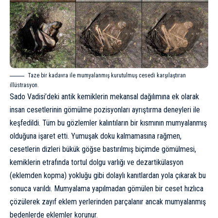
Taze bir kadavra ile mumyalanmış kurutulmuş cesedi karşılaştıran
illüstrasyon.
Sado Vadisi’deki antik kemiklerin mekansal dağılımına ek olarak
insan cesetlerinin gömülme pozisyonları ayrıştırma deneyleri ile
keşfedildi. Tüm bu gözlemler kalıntıların bir kısmının mumyalanmış
olduğuna işaret etti. Yumuşak doku kalmamasına rağmen,
cesetlerin dizleri bükük göğse bastırılmış biçimde gömülmesi,
kemiklerin etrafında tortul dolgu varlığı ve dezartikülasyon
(eklemden kopma) yokluğu gibi dolaylı kanıtlardan yola çıkarak bu
sonuca varıldı. Mumyalama yapılmadan gömülen bir ceset hızlıca
çözülerek zayıf eklem yerlerinden parçalanır ancak mumyalanmış
bedenlerde eklemler korunur.