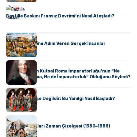
KÜLTÜR
Bastille Baskını Fransız Devrimi’ni Nasıl Ateşledi?
KÜLTÜR
ABD Eyaletlerine Adını Veren Gerçek İnsanlar
KÜLTÜR
Voltaire Neden Kutsal Roma İmparatorluğu’nun “Ne
Kutsal, Ne Roma, Ne de İmparatorluk” Olduğunu Söyledi?
KÜLTÜR
Geyşalar Fahişe Değildir: Bu Yanılgı Nasıl Başladı?
KÜLTÜR
Apache Savaşları Zaman Çizelgesi (1580–1886)