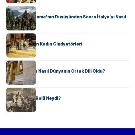
KÜLTÜR
Ostrogotlar Roma’nın Düşüşünden Sonra İtalya’yı Nasıl
Ele Geçirdi?
KÜLTÜR
Antik Roma’nın Kadın Gladyatörleri
KÜLTÜR
Antik Yunanca Nasıl Dünyanın Ortak Dili Oldu?
KÜLTÜR
Valdensler’in Rolü Neydi?