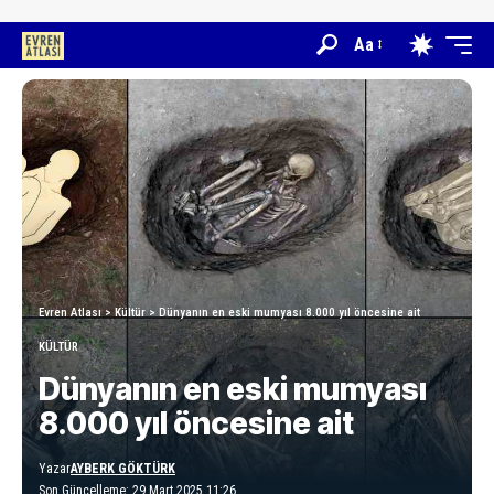
Aa
Evren Atlası
>
Kültür
>
Dünyanın en eski mumyası 8.000 yıl öncesine ait
KÜLTÜR
Dünyanın en eski mumyası
8.000 yıl öncesine ait
Yazar
AYBERK GÖKTÜRK
Son Güncelleme: 29 Mart 2025 11:26