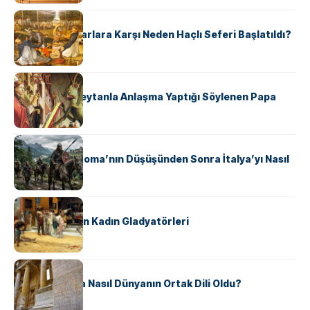
KÜLTÜR
Avrupalı ​​Katharlara Karşı Neden Haçlı Seferi Başlatıldı?
KÜLTÜR
II. Silvester: Şeytanla Anlaşma Yaptığı Söylenen Papa
KÜLTÜR
Ostrogotlar Roma’nın Düşüşünden Sonra İtalya’yı Nasıl
Ele Geçirdi?
KÜLTÜR
Antik Roma’nın Kadın Gladyatörleri
KÜLTÜR
Antik Yunanca Nasıl Dünyanın Ortak Dili Oldu?