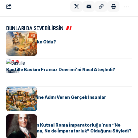
BUNLARI DA SEVEBİLİRSİN
KÜLTÜR
Tunus Nasıl Ülke Oldu?
KÜLTÜR
Bastille Baskını Fransız Devrimi’ni Nasıl Ateşledi?
KÜLTÜR
ABD Eyaletlerine Adını Veren Gerçek İnsanlar
KÜLTÜR
Voltaire Neden Kutsal Roma İmparatorluğu’nun “Ne
Kutsal, Ne Roma, Ne de İmparatorluk” Olduğunu Söyledi?