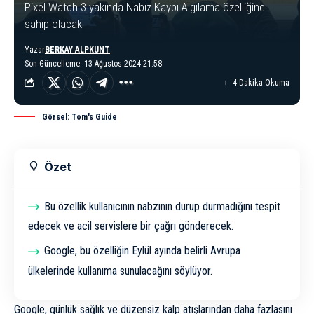
Pixel Watch 3 yakında Nabız Kaybı Algılama özelliğine
sahip olacak
Yazar
BERKAY ALPKUNT
Son Güncelleme: 13 Ağustos 2024 21:58
4 Dakika Okuma
Görsel: Tom's Guide
Özet
Bu özellik kullanıcının nabzının durup durmadığını tespit
edecek ve acil servislere bir çağrı gönderecek.
Google, bu özelliğin Eylül ayında belirli Avrupa
ülkelerinde kullanıma sunulacağını söylüyor.
Google, günlük sağlık ve düzensiz kalp atışlarından daha fazlasını