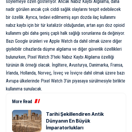
söylemeye özen gösteriyor. Ancak Nabız Kaybı Algılama, daha
nadir görülen ancak çok ciddi sağlık olaylarını tespit edebilecek
bir özellik. Ayrıca, tedavi edilmemiş aşırı dozda ilaç kullanımı
nabız kaybı için bir tür katalizör olduğundan,
artan aşırı doz opioid
kullanımı
gibi daha geniş çaplı halk sağlığı sorunlarına da değiniyor.
Bazı Google ürünleri ve Apple Watch da dahil olmak üzere diğer
giyilebilir cihazlarda düşme algılama ve diğer güvenlik özellikleri
bulunurken, Pixel Watch 3’teki Nabız Kaybı Algılama özelliği
türünün ilk örneği olacak. İngiltere, Avusturya, Danimarka, Fransa,
İrlanda, Hollanda, Norveç, İsveç ve İsviçre dahil olmak üzere bazı
Avrupa ülkelerinde Pixel Watch 3’ün piyasaya sürülmesiyle birlikte
kullanıma sunulacak.
More Read
Tarihi Şekillendiren Antik
Dünyanın En Büyük
İmparatorlukları