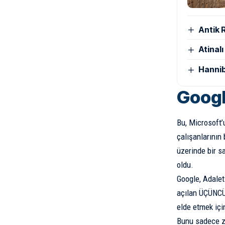
Antik 
Atinal
Hannib
Google
Bu, Microsoft’u
çalışanlarının
üzerinde bir s
oldu.
Google, Adalet
açılan ÜÇÜNCÜ 
elde etmek içi
Bunu sadece 