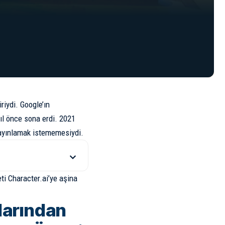
riydi. Google’ın
yıl önce sona erdi. 2021
 yayınlamak istememesiydi.
eti Character.ai’ye aşina
larından