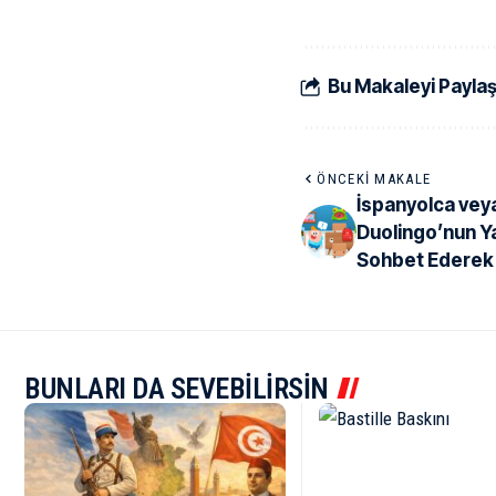
Bu Makaleyi Payla
ÖNCEKI MAKALE
İspanyolca vey
Duolingo’nun Y
Sohbet Ederek 
BUNLARI DA SEVEBİLİRSİN