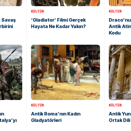
KÜLTÜR
KÜLTÜR
: Savaş
‘Gladiator’ Filmi Gerçek
Draco’nun
birini
Hayata Ne Kadar Yakın?
Antik Atin
Kodu
KÜLTÜR
KÜLTÜR
ın
Antik Roma’nın Kadın
Antik Yun
alya’yı
Gladyatörleri
Ortak Dil