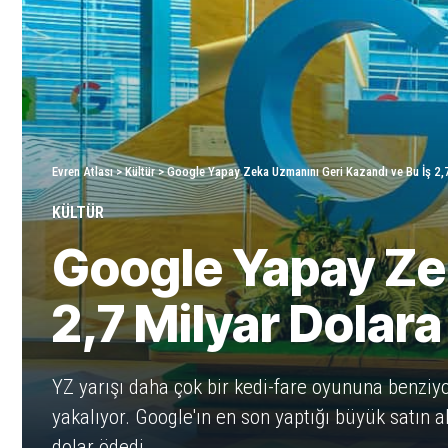
Evren Atlası
>
Kültür
>
Google Yapay Zeka Uzmanını Geri Kazandı ve Bu İş 2,7
KÜLTÜR
Google Yapay Zek
2,7 Milyar Dolar
YZ yarışı daha çok bir kedi-fare oyununa benziyor
yakalıyor. Google'ın en son yaptığı büyük satın a
dolar ödedi.