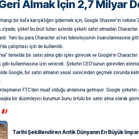
 Geri Almak İçin 2,7 Milyar 
rhangi bir kafa karışıklığını gidermek için, Google Shazeer’in cebine 2
ziyade, şirket bu brüt tutarı aslında şirketi satın almadan Character.
edi. Yani bu para
Character.ai’nin teknolojisinin lisanslanmasına
gitt
’da çalışması için de kullanıldı.
ma” temelde bir satın alma gibi işlev görecek ve Google’ın Character.a
ş gibi kullanmasına izin verecek. Şirketin CEO’sunun görevden alınmas
ilde Google, bir satın almanın yasal sürecinden geçmek zorunda kalm
.
nlaşmanın FTC’den muaf olduğu anlamına gelmiyor. Google şirketin s
başka bir düzenleyici kurumun bunu örtülü bir satın alma olarak görm
Tarihi Şekillendiren Antik Dünyanın En Büyük İmpar