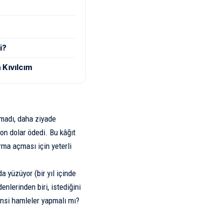
i?
 Kıvılcım
almadı, daha ziyade
on dolar ödedi. Bu kâğıt
rma açması için yeterli
a yüzüyor (bir yıl içinde
nlerinden biri, istediğini
insi hamleler yapmalı mı?