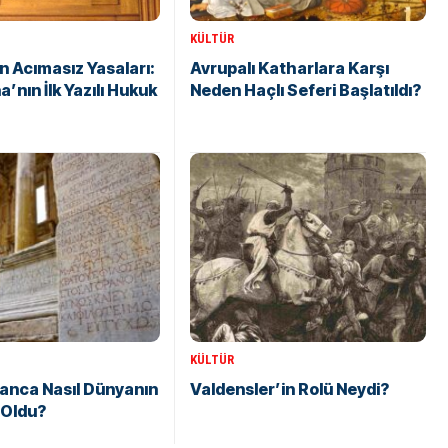
KÜLTÜR
 Acımasız Yasaları:
Avrupalı ​​Katharlara Karşı
a’nın İlk Yazılı Hukuk
Neden Haçlı Seferi Başlatıldı?
KÜLTÜR
anca Nasıl Dünyanın
Valdensler’in Rolü Neydi?
i Oldu?