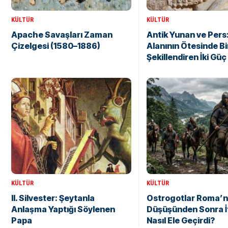
KÜLTÜR
KÜLTÜR
Apache Savaşları Zaman
Antik Yunan ve Pers
Çizelgesi (1580–1886)
Alanının Ötesinde Bir
Şekillendiren İki Güç
KÜLTÜR
KÜLTÜR
II. Silvester: Şeytanla
Ostrogotlar Roma’n
Anlaşma Yaptığı Söylenen
Düşüşünden Sonra İt
Papa
Nasıl Ele Geçirdi?