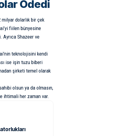
Dolar Ödedi
 milyar dolarlık bir çek
ai’yi fiilen bünyesine
i. Ayrıca Shazeer ve
i’nin teknolojisini kendi
ı ise işin tuzu biberi
adan şirketi temel olarak
ahibi olsun ya da olmasın,
e ihtimali her zaman var.
atorlukları