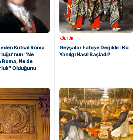
KÜLTÜR
Neden Kutsal Roma
Geyşalar Fahişe Değildir: Bu
rluğu’nun “Ne
Yanılgı Nasıl Başladı?
e Roma, Ne de
rluk” Olduğunu