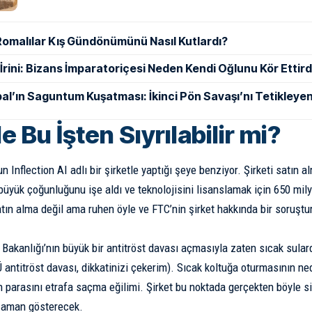
Romalılar Kış Gündönümünü Nasıl Kutlardı?
ı İrini: Bizans İmparatoriçesi Neden Kendi Oğlunu Kör Ettird
al’ın Saguntum Kuşatması: İkinci Pön Savaşı’nı Tetikleyen
 Bu İşten Sıyrılabilir mi?
n Inflection AI adlı bir şirketle yaptığı şeye benziyor. Şirketi satın 
 büyük çoğunluğunu işe aldı ve teknolojisini lisanslamak için 650 mily
atın alma değil ama ruhen öyle ve FTC’nin şirket hakkında bir soruştu
 Bakanlığı’nın büyük bir antitröst davası açmasıyla zaten sıcak sulard
antitröst davası, dikkatinizi çekerim). Sıcak koltuğa oturmasının nede
n parasını etrafa saçma eğilimi. Şirket bu noktada gerçekten böyle s
zaman gösterecek.