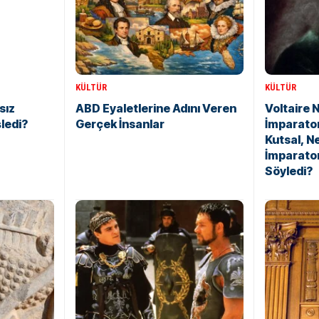
KÜLTÜR
KÜLTÜR
sız
ABD Eyaletlerine Adını Veren
Voltaire 
şledi?
Gerçek İnsanlar
İmparato
Kutsal, N
İmparato
Söyledi?