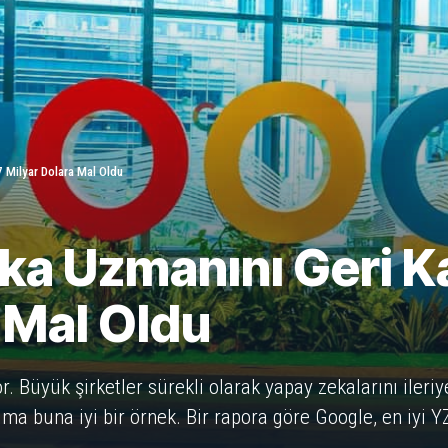
 Milyar Dolara Mal Oldu
a Uzmanını Geri Ka
a Mal Oldu
. Büyük şirketler sürekli olarak yapay zekalarını ileriy
lma buna iyi bir örnek. Bir rapora göre Google, en iyi YZ