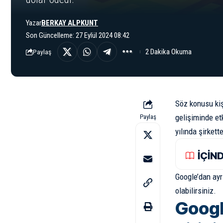
Yazar
BERKAY ALPKUNT
Son Güncelleme: 27 Eylül 2024 08:42
2 Dakika Okuma
Paylaş
Söz konusu kiş
gelişiminde etk
Paylaş
yılında şirkett
İÇİN
Google’dan ayr
olabilirsiniz.
Googl