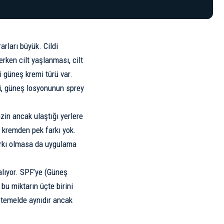
rları büyük. Cildi
erken cilt yaşlanması, cilt
i güneş kremi türü var.
eki, güneş losyonunun sprey
zin ancak ulaştığı yerlere
 kremden pek farkı yok.
arkı olmasa da uygulama
lıyor. SPF’ye (Güneş
bu miktarın üçte birini
 temelde aynıdır ancak