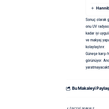
Hannib
Sonuç olarak g
onu UV radyasy
kadar iyi uygu
ve makyaj yapa
kolaylaştırır.
Güneşe karşı h
görünüyor. Anc
yaratmayacaktı
Bu Makaleyi Payla
ÖNCEKI MAKALE