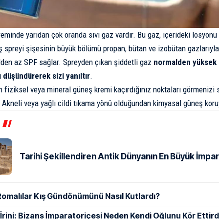
eminde yarıdan çok oranda sıvı gaz vardır. Bu gaz, içerideki losyonu
ş spreyi şişesinin büyük bölümü propan, bütan ve izobütan gazlarıyla 
den az SPF sağlar. Spreyden çıkan şiddetli gaz
normalden yüksek 
 düşündürerek sizi yanıltır
.
n fiziksel veya mineral güneş kremi kaçırdığınız noktaları görmenizi 
. Akneli veya yağlı cildi tıkama yönü olduğundan kimyasal güneş kor
Tarihi Şekillendiren Antik Dünyanın En Büyük İmpar
Romalılar Kış Gündönümünü Nasıl Kutlardı?
ı İrini: Bizans İmparatoriçesi Neden Kendi Oğlunu Kör Ettird