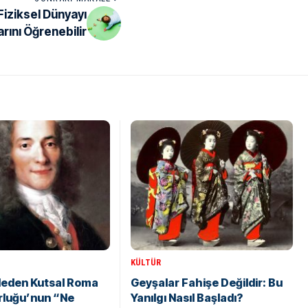
iziksel Dünyayı
arını Öğrenebilir
KÜLTÜR
Neden Kutsal Roma
Geyşalar Fahişe Değildir: Bu
rluğu’nun “Ne
Yanılgı Nasıl Başladı?