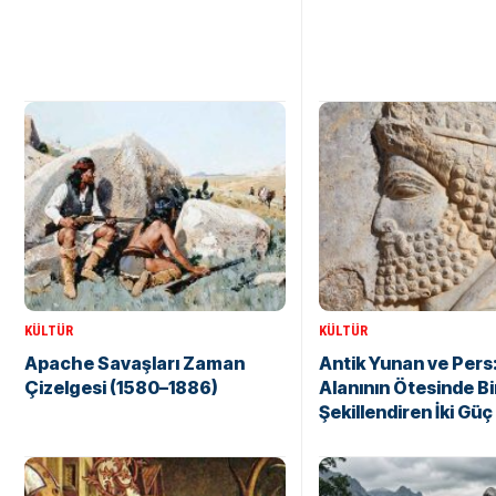
KÜLTÜR
KÜLTÜR
Apache Savaşları Zaman
Antik Yunan ve Pers
Çizelgesi (1580–1886)
Alanının Ötesinde Bir
Şekillendiren İki Güç