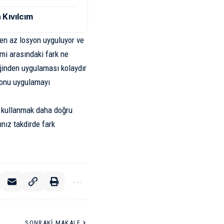
 Kıvılcım
den az losyon uyguluyor ve
mi arasındaki fark ne
iğinden uygulaması kolaydır
syonu uygulamayı
i kullanmak daha doğru
nız takdirde fark
SONRAKI MAKALE