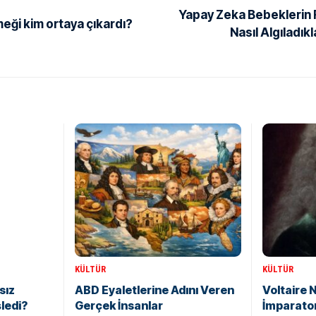
Yapay Zeka Bebeklerin F
eği kim ortaya çıkardı?
Nasıl Algıladıkl
KÜLTÜR
KÜLTÜR
sız
ABD Eyaletlerine Adını Veren
Voltaire 
şledi?
Gerçek İnsanlar
İmparato