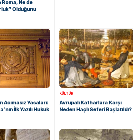
e Roma, Ne de
rluk” Olduğunu
KÜLTÜR
 Acımasız Yasaları:
Avrupalı ​​Katharlara Karşı
a’nın İlk Yazılı Hukuk
Neden Haçlı Seferi Başlatıldı?