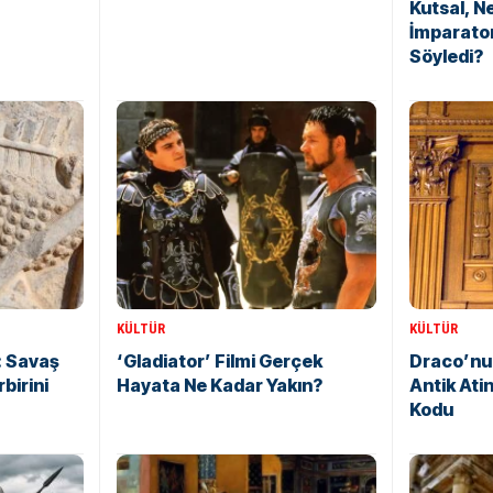
Kutsal, N
İmparato
Söyledi?
KÜLTÜR
KÜLTÜR
: Savaş
‘Gladiator’ Filmi Gerçek
Draco’nun
birini
Hayata Ne Kadar Yakın?
Antik Atin
Kodu