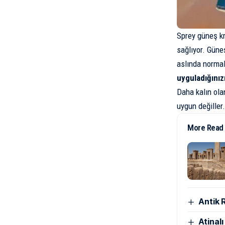
Sprey güneş kr
sağlıyor. Güne
aslında normal
uyguladığınızı
Daha kalın ola
uygun değiller
More Read
Antik 
Atinal