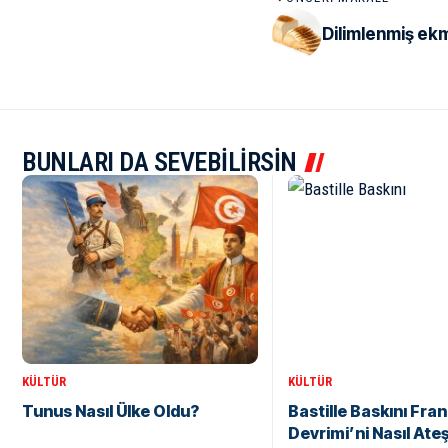
Dilimlenmiş ekm
BUNLARI DA SEVEBİLİRSİN
KÜLTÜR
KÜLTÜR
Tunus Nasıl Ülke Oldu?
Bastille Baskını Fran
Devrimi’ni Nasıl Ate