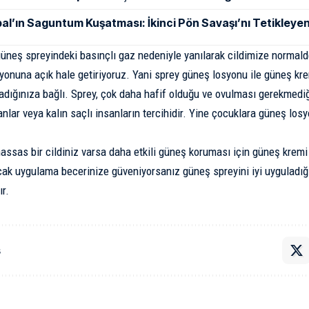
al’ın Saguntum Kuşatması: İkinci Pön Savaşı’nı Tetikleyen
üneş spreyindeki basınçlı gaz nedeniyle yanılarak cildimize normal
onuna açık hale getiriyoruz. Yani sprey güneş losyonu ile güneş kre
ladığınıza bağlı. Sprey, çok daha hafif olduğu ve ovulması gerekmed
nlar veya kalın saçlı insanların tercihidir. Yine çocuklara güneş lo
assas bir cildiniz varsa daha etkili güneş koruması için güneş krem
ak uygulama becerinize güveniyorsanız güneş spreyini iyi uyguladığı
r.
ş