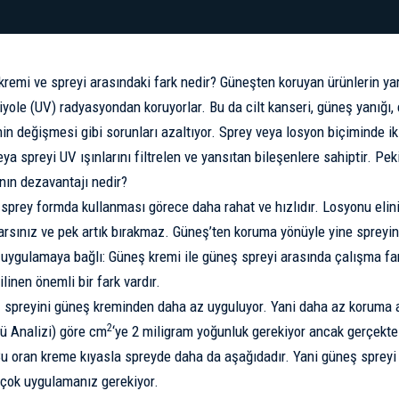
kremi ve spreyi arasındaki fark nedir? Güneşten koruyan ürünlerin yara
iyole (UV) radyasyondan koruyorlar. Bu da cilt kanseri, güneş yanığı, 
nin değişmesi gibi sorunları azaltıyor. Sprey veya losyon biçiminde ik
ya spreyi UV ışınlarını filtrelen ve yansıtan bileşenlere sahiptir. P
ın dezavantajı nedir?
sprey formda kullanması görece daha rahat ve hızlıdır. Losyonu elini
arsınız ve pek artık bırakmaz. Güneş’ten koruma yönüyle yine spreyin
uygulamaya bağlı: Güneş kremi ile güneş spreyi arasında çalışma f
linen önemli bir fark vardır.
 spreyini güneş kreminden daha az uyguluyor. Yani daha az koruma a
2
ü Analizi) göre cm
‘ye 2 miligram yoğunluk gerekiyor ancak gerçekte 
u oran kreme kıyasla spreyde daha da aşağıdadır. Yani güneş spreyi
çok uygulamanız gerekiyor.