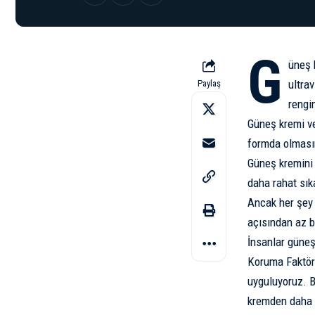
G
üneş 
ultrav
Paylaş
rengi
Güneş kremi
ve
formda olmasın
Güneş kremini 
daha rahat sık
Ancak her şey 
açısından az bi
İnsanlar güneş
Koruma Faktör
uyguluyoruz. B
kremden daha 