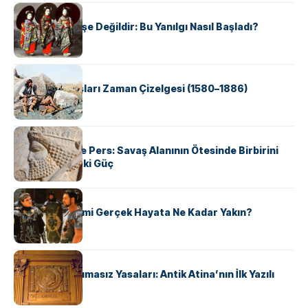
KÜLTÜR
Geyşalar Fahişe Değildir: Bu Yanılgı Nasıl Başladı?
KÜLTÜR
Apache Savaşları Zaman Çizelgesi (1580–1886)
KÜLTÜR
Antik Yunan ve Pers: Savaş Alanının Ötesinde Birbirini
Şekillendiren İki Güç
KÜLTÜR
‘Gladiator’ Filmi Gerçek Hayata Ne Kadar Yakın?
KÜLTÜR
Draco’nun Acımasız Yasaları: Antik Atina’nın İlk Yazılı
Hukuk Kodu