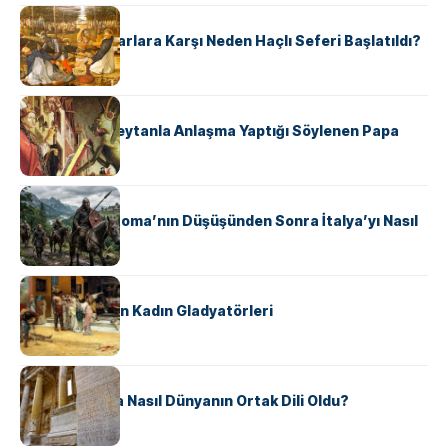
KÜLTÜR
Avrupalı ​​Katharlara Karşı Neden Haçlı Seferi Başlatıldı?
KÜLTÜR
II. Silvester: Şeytanla Anlaşma Yaptığı Söylenen Papa
KÜLTÜR
Ostrogotlar Roma’nın Düşüşünden Sonra İtalya’yı Nasıl
Ele Geçirdi?
KÜLTÜR
Antik Roma’nın Kadın Gladyatörleri
KÜLTÜR
Antik Yunanca Nasıl Dünyanın Ortak Dili Oldu?