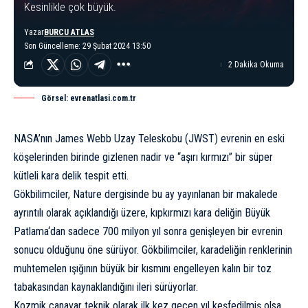
Kesinlikle çok büyük.
Yazar
BURCU ATLAS
Son Güncelleme: 29 Şubat 2024 13:50
2 Dakika Okuma
Görsel: evrenatlasi.com.tr
NASA’nın
James Webb Uzay Teleskobu
(JWST) evrenin en eski
köşelerinden birinde gizlenen nadir ve “
aşırı kırmızı
” bir süper
kütleli kara delik tespit etti.
Gökbilimciler, Nature dergisinde bu ay yayınlanan bir
makalede
ayrıntılı olarak açıklandığı üzere, kıpkırmızı kara deliğin
Büyük
Patlama
‘dan sadece 700 milyon yıl sonra genişleyen bir evrenin
sonucu olduğunu öne sürüyor. Gökbilimciler, karadeliğin renklerinin
muhtemelen ışığının büyük bir kısmını engelleyen kalın bir toz
tabakasından kaynaklandığını ileri sürüyorlar.
Kozmik canavar teknik olarak
ilk kez geçen yıl keşfedilmiş
olsa