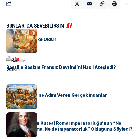
BUNLARI DA SEVEBİLİRSİN
KÜLTÜR
Tunus Nasıl Ülke Oldu?
KÜLTÜR
Bastille Baskını Fransız Devrimi’ni Nasıl Ateşledi?
KÜLTÜR
ABD Eyaletlerine Adını Veren Gerçek İnsanlar
KÜLTÜR
Voltaire Neden Kutsal Roma İmparatorluğu’nun “Ne
Kutsal, Ne Roma, Ne de İmparatorluk” Olduğunu Söyledi?