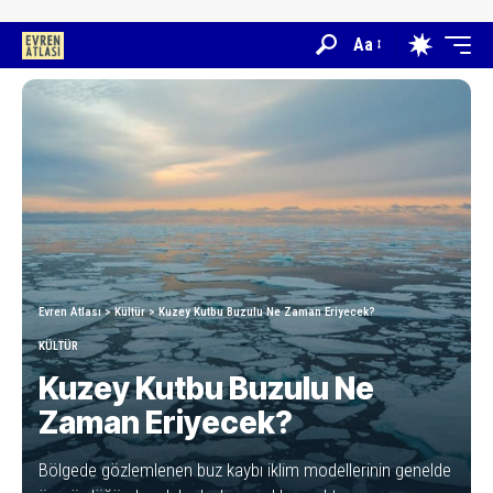
Aa
Evren Atlası
>
Kültür
>
Kuzey Kutbu Buzulu Ne Zaman Eriyecek?
KÜLTÜR
Kuzey Kutbu Buzulu Ne
Zaman Eriyecek?
Bölgede gözlemlenen buz kaybı iklim modellerinin genelde