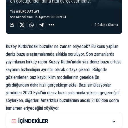
ön gördüğünden daha hızlı gerçekleşmekte.
Yazar
BURCU ATLAS
Son Güncelleme: 15 Ağustos 2019 09:24
3 Dakika Okuma
Kuzey Kutbu’ndaki buzullar ne zaman eriyecek? Bu konu yapılan
deniz buzu araştırmalarında sıklıkla soruluyor. Son zamanlarda
yayımlanan birkaç rapor Kuzey Kutbu’ndaki yaz deniz buzu örtüsü
kaybının hızlandığını ayrıntılı olarak ortaya çıkardı. Bölgede
gözlemlenen buz kaybı iklim modellerinin genelde ön
gördüğünden daha hızlı gerçekleşmekte. Bazı simülasyonlar
şimdiden 2020 Eylül’ün deniz buzu anlamında yoksun geçeceğini
söylerken, diğerleri
Antarktika
buzullarının ancak 2100’den sonra
tamamen eriyeceğini söylüyor.
İÇİNDEKİLER