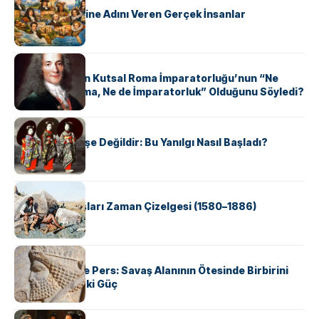
ABD Eyaletlerine Adını Veren Gerçek İnsanlar
KÜLTÜR
Voltaire Neden Kutsal Roma İmparatorluğu’nun “Ne
Kutsal, Ne Roma, Ne de İmparatorluk” Olduğunu Söyledi?
KÜLTÜR
Geyşalar Fahişe Değildir: Bu Yanılgı Nasıl Başladı?
KÜLTÜR
Apache Savaşları Zaman Çizelgesi (1580–1886)
KÜLTÜR
Antik Yunan ve Pers: Savaş Alanının Ötesinde Birbirini
Şekillendiren İki Güç
KÜLTÜR