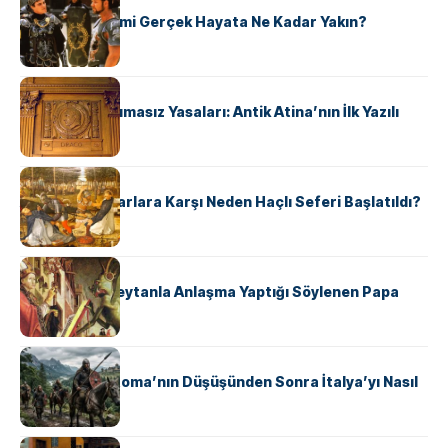
‘Gladiator’ Filmi Gerçek Hayata Ne Kadar Yakın?
KÜLTÜR
Draco’nun Acımasız Yasaları: Antik Atina’nın İlk Yazılı
Hukuk Kodu
KÜLTÜR
Avrupalı ​​Katharlara Karşı Neden Haçlı Seferi Başlatıldı?
KÜLTÜR
II. Silvester: Şeytanla Anlaşma Yaptığı Söylenen Papa
KÜLTÜR
Ostrogotlar Roma’nın Düşüşünden Sonra İtalya’yı Nasıl
Ele Geçirdi?
KÜLTÜR