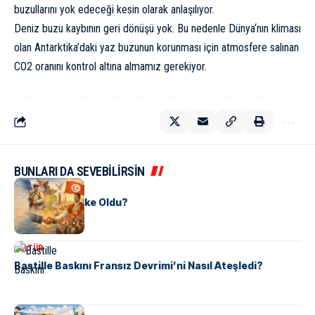
buzullarını yok edeceği kesin olarak anlaşılıyor.
Deniz buzu kaybının geri dönüşü yok. Bu nedenle
Dünya
‘nın kliması
olan Antarktika’daki yaz buzunun korunması için
atmosfer
e salınan
CO2 oranını kontrol altına almamız gerekiyor.
BUNLARI DA SEVEBİLİRSİN
KÜLTÜR
Tunus Nasıl Ülke Oldu?
KÜLTÜR
Bastille Baskını Fransız Devrimi’ni Nasıl Ateşledi?
KÜLTÜR