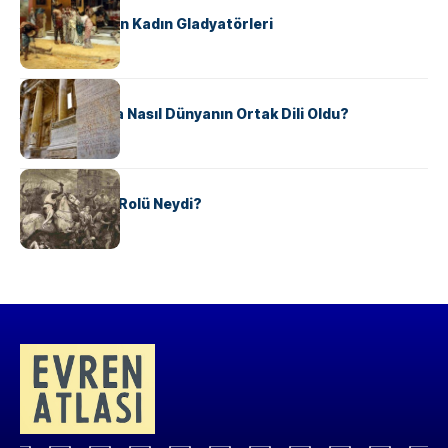
Antik Roma’nın Kadın Gladyatörleri
KÜLTÜR
Antik Yunanca Nasıl Dünyanın Ortak Dili Oldu?
KÜLTÜR
Valdensler’in Rolü Neydi?