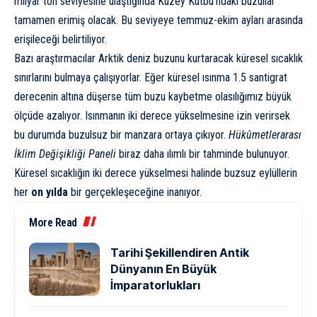
milyar ton seviyesine ulaştığında Kuzey Kutbu’ndaki buzullar
tamamen erimiş olacak. Bu seviyeye temmuz-ekim ayları arasında
erişileceği belirtiliyor.
Bazı araştırmacılar Arktik deniz buzunu kurtaracak küresel sıcaklık
sınırlarını bulmaya çalışıyorlar. Eğer
küresel ısınma
1.5 santigrat
derecenin altına düşerse tüm buzu kaybetme olasılığımız büyük
ölçüde azalıyor. Isınmanın iki derece yükselmesine izin verirsek
bu durumda buzulsuz bir manzara ortaya çıkıyor.
Hükûmetlerarası
İklim Değişikliği Paneli
biraz daha ılımlı bir tahminde bulunuyor.
Küresel sıcaklığın iki derece yükselmesi halinde buzsuz eylüllerin
her
on yılda
bir gerçekleşeceğine inanıyor.
More Read
Tarihi Şekillendiren Antik
Dünyanın En Büyük
İmparatorlukları