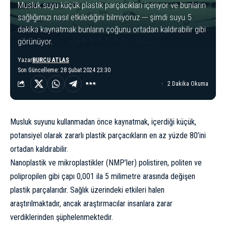
Musluk suyu küçük plastik parçacıkları içeriyor ve bunların
sağlığımızı nasıl etkilediğini bilmiyoruz --- şimdi suyu 5
dakika kaynatmak bunların çoğunu ortadan kaldırabilir gibi
görünüyor.
Yazar
BURCU ATLAS
Son Güncelleme: 28 Şubat 2024 23:30
2 Dakika Okuma
Musluk suyunu kullanmadan önce kaynatmak, içerdiği küçük,
potansiyel olarak zararlı plastik parçacıkların en az yüzde 80’ini
ortadan kaldırabilir.
Nanoplastik ve
mikroplastik
ler (NMP’ler) polistiren, politen ve
polipropilen gibi çapı 0,001 ila 5 milimetre arasında değişen
plastik parçalarıdır. Sağlık üzerindeki etkileri halen
araştırılmaktadır, ancak araştırmacılar insanlara zarar
verdiklerinden şüphelenmektedir.