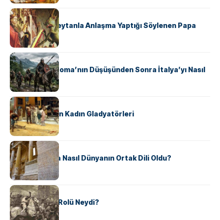
KÜLTÜR
II. Silvester: Şeytanla Anlaşma Yaptığı Söylenen Papa
KÜLTÜR
Ostrogotlar Roma’nın Düşüşünden Sonra İtalya’yı Nasıl
Ele Geçirdi?
KÜLTÜR
Antik Roma’nın Kadın Gladyatörleri
KÜLTÜR
Antik Yunanca Nasıl Dünyanın Ortak Dili Oldu?
KÜLTÜR
Valdensler’in Rolü Neydi?