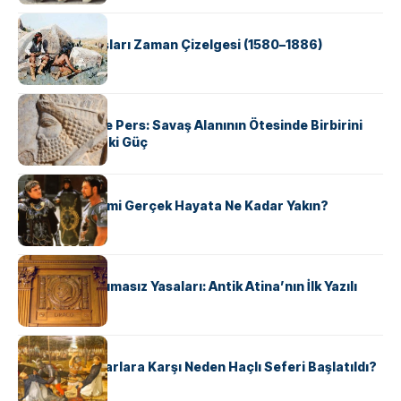
KÜLTÜR
Apache Savaşları Zaman Çizelgesi (1580–1886)
KÜLTÜR
Antik Yunan ve Pers: Savaş Alanının Ötesinde Birbirini
Şekillendiren İki Güç
KÜLTÜR
‘Gladiator’ Filmi Gerçek Hayata Ne Kadar Yakın?
KÜLTÜR
Draco’nun Acımasız Yasaları: Antik Atina’nın İlk Yazılı
Hukuk Kodu
KÜLTÜR
Avrupalı ​​Katharlara Karşı Neden Haçlı Seferi Başlatıldı?