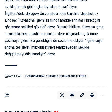
parazitleri öldürmek ve eser miktardaki ağır metalleri
uzaklaştırmak gibi başka faydaları da var” diyor.
İngiltere’deki Glasgow Üniversitesi’nden
Caroline Gauchotte-
Lindsay
, “Kaynatma işlemi sırasında maddelerin nasıl biriktiğini
gösterme şekilleri güzeldi” diyor. Bununla birlikte, dünyanın içme
suyundaki mikroplastik sorununu evlere ulaşmadan çok önce
çözmeye çalışması gerektiğini de sözlerine ekliyor. “İçme suyu
arıtma tesislerini mikroplastikleri temizleyecek şekilde
değiştirmeyi düşünmeliyiz” diyor.
KAYNAKLAR:
ENVIRONMENTAL SCIENCE & TECHNOLOGY LETTERS