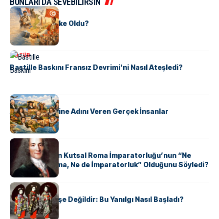
BUNLARI DA SEVEBİLİRSİN
KÜLTÜR
Tunus Nasıl Ülke Oldu?
KÜLTÜR
Bastille Baskını Fransız Devrimi’ni Nasıl Ateşledi?
KÜLTÜR
ABD Eyaletlerine Adını Veren Gerçek İnsanlar
KÜLTÜR
Voltaire Neden Kutsal Roma İmparatorluğu’nun “Ne
Kutsal, Ne Roma, Ne de İmparatorluk” Olduğunu Söyledi?
KÜLTÜR
Geyşalar Fahişe Değildir: Bu Yanılgı Nasıl Başladı?