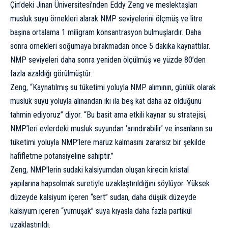
Çin’deki Jinan Üniversitesi’nden
Eddy Zeng
ve meslektaşları
musluk suyu örnekleri alarak NMP seviyelerini ölçmüş ve litre
başına ortalama 1 miligram konsantrasyon bulmuşlardır. Daha
sonra örnekleri soğumaya bırakmadan önce 5 dakika kaynattılar.
NMP seviyeleri daha sonra yeniden ölçülmüş ve yüzde 80’den
fazla azaldığı görülmüştür.
Zeng, “Kaynatılmış su tüketimi yoluyla NMP alımının, günlük olarak
musluk suyu yoluyla alınandan iki ila beş kat daha az olduğunu
tahmin ediyoruz” diyor. “Bu basit ama etkili kaynar su stratejisi,
NMP’leri evlerdeki musluk suyundan ‘arındırabilir’ ve insanların su
tüketimi yoluyla NMP’lere maruz kalmasını zararsız bir şekilde
hafifletme potansiyeline sahiptir.”
Zeng, NMP’lerin sudaki kalsiyumdan oluşan kirecin kristal
yapılarına hapsolmak suretiyle uzaklaştırıldığını söylüyor. Yüksek
düzeyde kalsiyum içeren “sert” sudan, daha düşük düzeyde
kalsiyum içeren “yumuşak” suya kıyasla daha fazla partikül
uzaklaştırıldı.