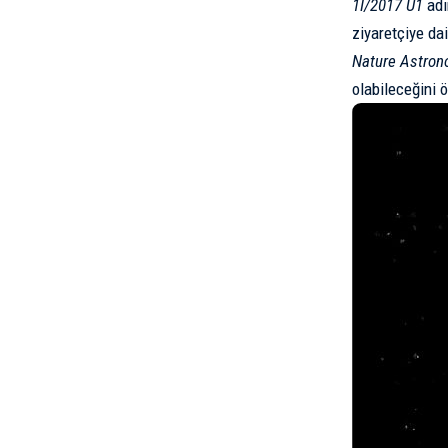
1I/2017 U1
adı
ziyaretçiye dai
Nature Astro
olabileceğini 