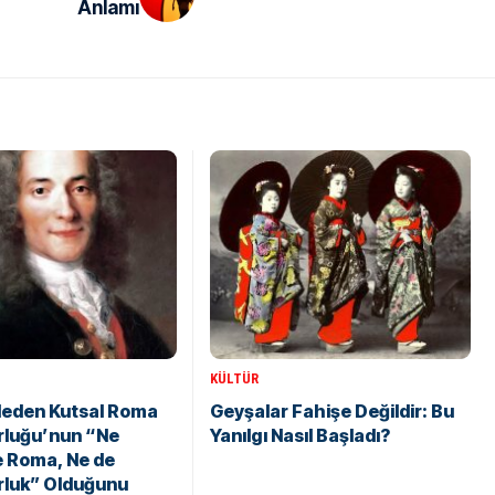
Anlamı
KÜLTÜR
Neden Kutsal Roma
Geyşalar Fahişe Değildir: Bu
rluğu’nun “Ne
Yanılgı Nasıl Başladı?
e Roma, Ne de
rluk” Olduğunu