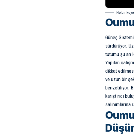
Ne bir kuyru
Oumua
Güneş Sistemi
sürdürüyor. Uza
tutumu şu an iç
Yapılan çalışm
dikkat edilmes
ve uzun bir şe
benzetiliyor. 
karıştırıcı bu
salınımlarına 
Oumua
Düşün