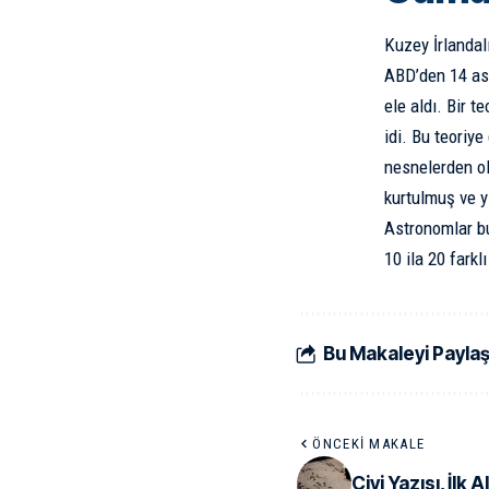
Kuzey İrlandal
ABD’den 14 ast
ele aldı. Bir t
idi. Bu teoriye
nesnelerden 
kurtulmuş ve y
Astronomlar bu
10 ila 20 fark
Bu Makaleyi Payla
ÖNCEKI MAKALE
Çivi Yazısı, İlk