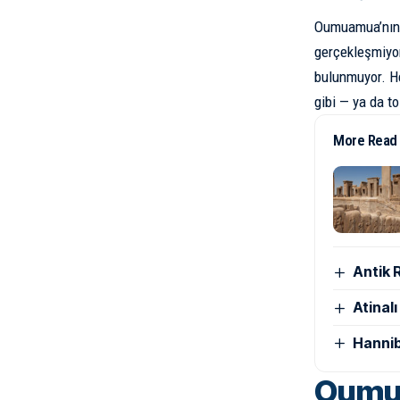
Oumuamua’nın h
gerçekleşmiyor
bulunmuyor. Her
gibi — ya da t
More Read
Antik 
Atinal
Hannib
Oumua