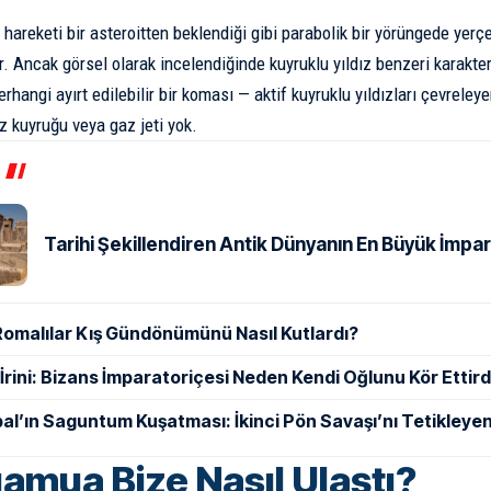
areketi bir asteroitten beklendiği gibi parabolik bir yörüngede yerç
. Ancak görsel olarak incelendiğinde kuyruklu yıldız benzeri karakteri
hangi ayırt edilebilir bir koması — aktif kuyruklu yıldızları çevreley
oz kuyruğu veya gaz jeti yok.
Tarihi Şekillendiren Antik Dünyanın En Büyük İmpar
Romalılar Kış Gündönümünü Nasıl Kutlardı?
ı İrini: Bizans İmparatoriçesi Neden Kendi Oğlunu Kör Ettird
al’ın Saguntum Kuşatması: İkinci Pön Savaşı’nı Tetikleyen
mua Bize Nasıl Ulaştı?