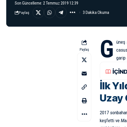
Son Güncelleme: 2 Temmuz 2019 12:39
3 Dakika Okuma
Paylaş
G
üneş 
casus
Paylaş
garip 
İÇİN
İlk Y
Uzay 
2017 sonbahar
keşfetti ve
Mar