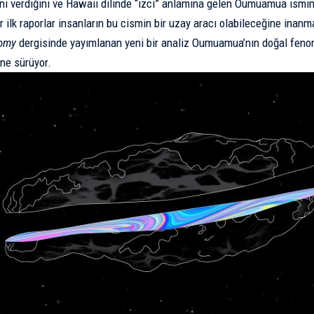
nı verdiğini ve Hawaii dilinde “izci” anlamına gelen Oumuamua ismini 
r ilk raporlar insanların bu cismin bir uzay aracı olabileceğine inanm
nomy
dergisinde yayımlanan yeni bir analiz Oumuamua’nın doğal feno
öne sürüyor.