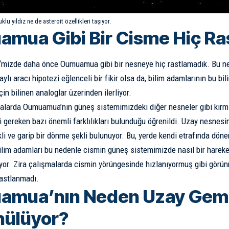
klu yıldız ne de asteroit özellikleri taşıyor.
mua Gibi Bir Cisme Hiç Ra
‘mizde daha önce Oumuamua gibi bir nesneye hiç rastlamadık. Bu ne
ylı aracı hipotezi eğlenceli bir fikir olsa da, bilim adamlarının bu b
in bilinen analoglar üzerinden ilerliyor.
alarda Oumuamua’nın güneş sistemimizdeki diğer nesneler gibi kırm
i gereken bazı önemli farklılıkları bulunduğu öğrenildi. Uzay nesnesin
kli ve garip bir dönme şekli bulunuyor. Bu, yerde kendi etrafında döne
Bilim adamları bu nedenle cismin güneş sistemimizde nasıl bir harek
luyor. Zira çalışmalarda cismin yörüngesinde hızlanıyormuş gibi gör
rastlanmadı.
mua’nın Neden Uzay Gemi
ülüyor?