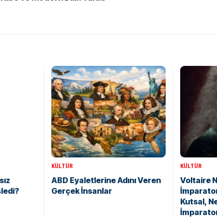
KÜLTÜR
KÜLTÜR
sız
ABD Eyaletlerine Adını Veren
Voltaire 
şledi?
Gerçek İnsanlar
İmparato
Kutsal, N
İmparato