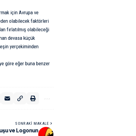
rmak için Avrupa ve
en olabilecek faktörleri
dan fırlatılmış olabileceği
lunan devasa küçük
üneşin yerçekiminden
üye göre eğer buna benzer
SONRAKI MAKALE
uluşu ve Logonun