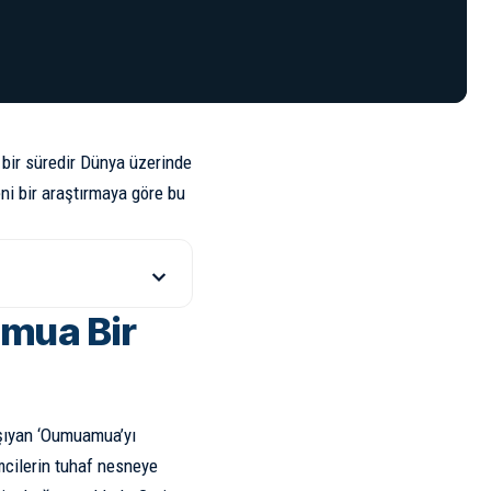
 bir süredir
Dünya
üzerinde
ni bir araştırmaya göre bu
amua Bir
aşıyan ‘Oumuamua’yı
mcilerin tuhaf nesneye