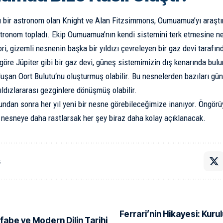
ı bir astronom olan Knight ve Alan Fitzsimmons, Oumuamua’yı araştı
ronom topladı. Ekip Oumuamua’nın kendi sistemini terk etmesine ned
eori, gizemli nesnenin başka bir yıldızı çevreleyen bir gaz devi tarafın
 göre
Jüpiter
gibi bir gaz devi, güneş sistemimizin dış kenarında bu
oluşan
Oort Bulutu
‘nu oluşturmuş olabilir. Bu nesnelerden bazıları g
ıldızlararası gezginlere dönüşmüş olabilir.
ndan sonra her yıl yeni bir nesne görebileceğimize inanıyor. Öngör
lı nesneye daha rastlarsak her şey biraz daha kolay açıklanacak.
ş
Ferrari’nin Hikayesi: Kur
 Alfabe ve Modern Dilin Tarihi