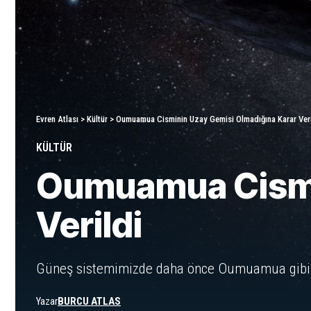
Evren Atlası
>
Kültür
>
Oumuamua Cisminin Uzay Gemisi Olmadığına Karar Veri
KÜLTÜR
Oumuamua Cismin
Verildi
Güneş sistemimizde daha önce Oumuamua gibi bi
Yazar
BURCU ATLAS