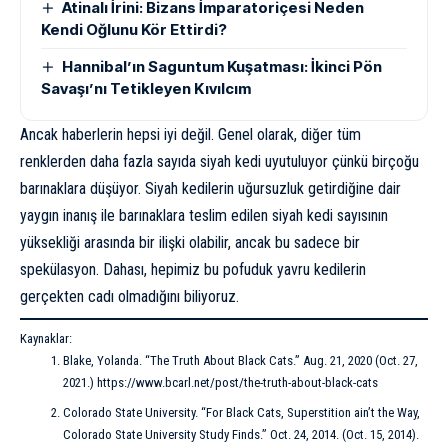
Atinalı İrini: Bizans İmparatoriçesi Neden
Kendi Oğlunu Kör Ettirdi?
Hannibal’ın Saguntum Kuşatması: İkinci Pön
Savaşı’nı Tetikleyen Kıvılcım
Ancak haberlerin hepsi iyi değil. Genel olarak, diğer tüm
renklerden daha fazla sayıda siyah kedi uyutuluyor çünkü birçoğu
barınaklara düşüyor. Siyah kedilerin uğursuzluk getirdiğine dair
yaygın inanış ile barınaklara teslim edilen siyah kedi sayısının
yüksekliği arasında bir ilişki olabilir, ancak bu sadece bir
spekülasyon. Dahası, hepimiz bu pofuduk yavru kedilerin
gerçekten cadı olmadığını biliyoruz.
Kaynaklar:
Blake, Yolanda. “The Truth About Black Cats.” Aug. 21, 2020 (Oct. 27,
2021.) https://www.bcarl.net/post/the-truth-about-black-cats
Colorado State University. “For Black Cats, Superstition ain’t the Way,
Colorado State University Study Finds.” Oct. 24, 2014. (Oct. 15, 2014).