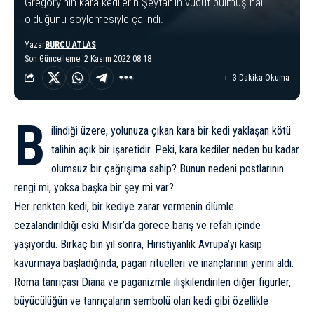
Gregory'nin kara kedilerin Şeytan'ın vücut bulmuş hali
olduğunu söylemesiyle çalındı.
Yazar
BURCU ATLAS
Son Güncelleme: 2 Kasım 2022 08:18
3 Dakika Okuma
B
ilindiği üzere, yolunuza çıkan kara bir kedi yaklaşan kötü
talihin açık bir işaretidir. Peki, kara kediler neden bu kadar
olumsuz bir çağrışıma sahip? Bunun nedeni postlarının
rengi mi, yoksa başka bir şey mi var?
Her renkten kedi, bir kediye zarar vermenin ölümle
cezalandırıldığı eski Mısır’da görece barış ve refah içinde
yaşıyordu. Birkaç bin yıl sonra, Hıristiyanlık Avrupa’yı kasıp
kavurmaya başladığında, pagan ritüelleri ve inançlarının yerini aldı.
Roma tanrıçası Diana ve paganizmle ilişkilendirilen diğer figürler,
büyücülüğün ve tanrıçaların sembolü olan kedi gibi özellikle