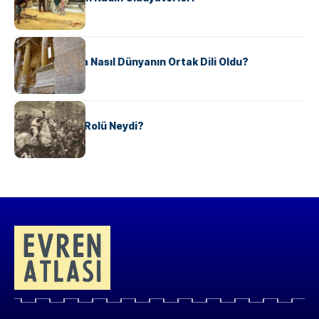
KÜLTÜR
Antik Yunanca Nasıl Dünyanın Ortak Dili Oldu?
KÜLTÜR
Valdensler’in Rolü Neydi?