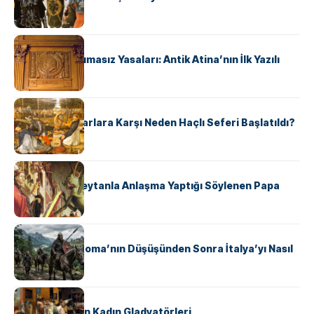
KÜLTÜR
Draco’nun Acımasız Yasaları: Antik Atina’nın İlk Yazılı
Hukuk Kodu
KÜLTÜR
Avrupalı ​​Katharlara Karşı Neden Haçlı Seferi Başlatıldı?
KÜLTÜR
II. Silvester: Şeytanla Anlaşma Yaptığı Söylenen Papa
KÜLTÜR
Ostrogotlar Roma’nın Düşüşünden Sonra İtalya’yı Nasıl
Ele Geçirdi?
KÜLTÜR
Antik Roma’nın Kadın Gladyatörleri