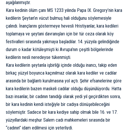
aşağılanmıştır.
Kara kedinin ölüm çanı MS 1233 yılında Papa IX. Gregory’nin kara
kedilerin Şeytan’ın vücut bulmuş hali olduğunu söylemesiyle
çalındı. İnançlarını göstermeye hevesli Hristiyanlar, kara kedileri
toplamaya ve şeytani davranışları için bir tür ceza olarak köy
festivalleri sırasında yakmaya başladılar. 14. yüzyıla gelindiğinde
durum o kadar kötüleşmişti ki Avrupa’nın çeşitli bölgelerinde
kedilerin nesli neredeyse tükenmişti.
Kara kedilerin şeytanla işbirliği içinde olduğu inancı, takip eden
birkaç yüzyıl boyunca kaçınılmaz olarak kara kediler ve cadılar
arasında bir bağlantı kurulmasına yol açtı. Şehir efsanelerine göre
kara kedilerin bazen maskeli cadılar olduğu düşünülüyordu. Hatta
bazı insanlar, bir cadının tanıdığı olarak yedi yıl geçirdikten sonra,
bir kara kedinin kendi isteğiyle bir
cadıya
dönüşebileceğini
söylemiştir. Sadece bir kara kediye sahip olmak bile 16. ve 17.
yüzyıllardaki meşhur
Salem cadı mahkemeleri
sırasında bir
“cadının” idam edilmesi için yeterliydi.