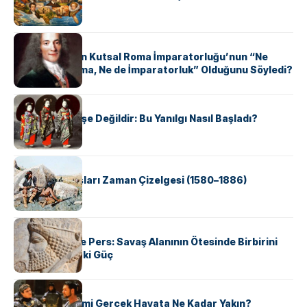
KÜLTÜR
Voltaire Neden Kutsal Roma İmparatorluğu’nun “Ne
Kutsal, Ne Roma, Ne de İmparatorluk” Olduğunu Söyledi?
KÜLTÜR
Geyşalar Fahişe Değildir: Bu Yanılgı Nasıl Başladı?
KÜLTÜR
Apache Savaşları Zaman Çizelgesi (1580–1886)
KÜLTÜR
Antik Yunan ve Pers: Savaş Alanının Ötesinde Birbirini
Şekillendiren İki Güç
KÜLTÜR
‘Gladiator’ Filmi Gerçek Hayata Ne Kadar Yakın?