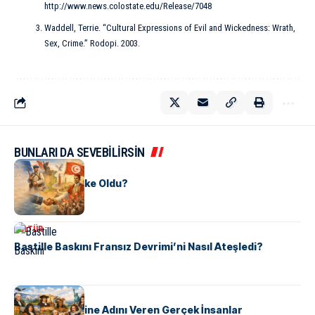
http://www.news.colostate.edu/Release/7048
Waddell, Terrie. “Cultural Expressions of Evil and Wickedness: Wrath,
Sex, Crime.” Rodopi. 2003.
BUNLARI DA SEVEBİLİRSİN
KÜLTÜR
Tunus Nasıl Ülke Oldu?
KÜLTÜR
Bastille Baskını Fransız Devrimi’ni Nasıl Ateşledi?
KÜLTÜR
ABD Eyaletlerine Adını Veren Gerçek İnsanlar