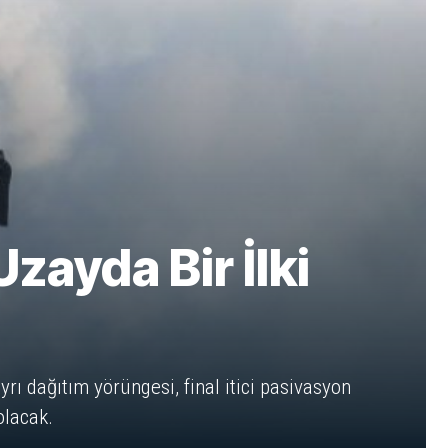
zayda Bir İlki
rı dağıtım yörüngesi, final itici pasivasyon
olacak.