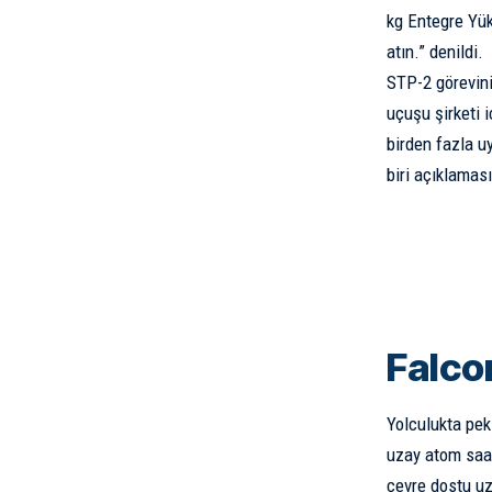
kg Entegre Yük
atın.” denildi.
STP-2 görevini
uçuşu şirketi 
birden fazla 
biri açıklaması
Falco
Yolculukta pek
uzay atom saa
çevre dostu uz