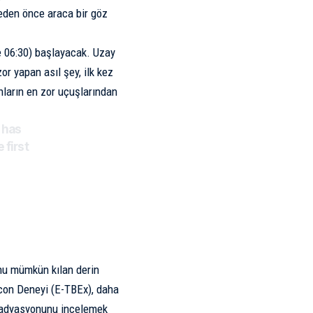
eden önce araca bir göz
e 06:30) başlayacak. Uzay
or yapan asıl şey, ilk kez
nların en zor uçuşlarından
has
 first
onu mümkün kılan derin
con Deneyi (E-TBEx), daha
n radyasyonunu incelemek