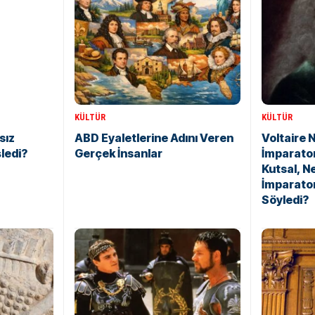
KÜLTÜR
KÜLTÜR
sız
ABD Eyaletlerine Adını Veren
Voltaire 
şledi?
Gerçek İnsanlar
İmparato
Kutsal, N
İmparato
Söyledi?