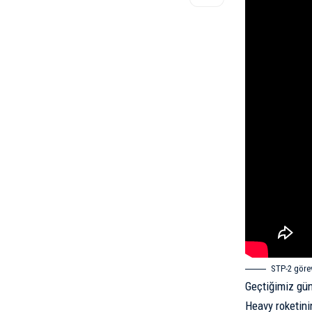
STP-2 görevi
Geçtiğimiz gün
Heavy roketini