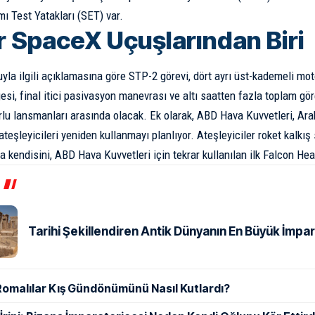
mı Test Yatakları (SET) var.
r SpaceX Uçuşlarından Biri
yla ilgili açıklamasına göre STP-2 görevi, dört ayrı üst-kademeli mot
esi, final itici pasivasyon manevrası ve altı saatten fazla toplam g
orlu lansmanları arasında olacak. Ek olarak, ABD Hava Kuvvetleri, Ar
 ateşleyicileri yeniden kullanmayı planlıyor. Ateşleyiciler roket kalk
 da kendisini, ABD Hava Kuvvetleri için tekrar kullanılan ilk Falcon H
Tarihi Şekillendiren Antik Dünyanın En Büyük İmpar
Romalılar Kış Gündönümünü Nasıl Kutlardı?