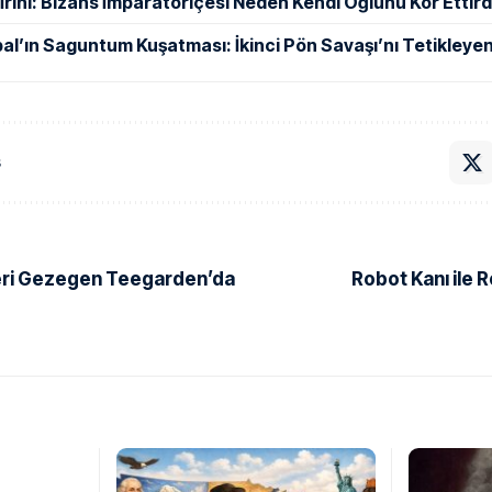
ı İrini: Bizans İmparatoriçesi Neden Kendi Oğlunu Kör Ettird
al’ın Saguntum Kuşatması: İkinci Pön Savaşı’nı Tetikleyen
ş
eri Gezegen Teegarden’da
Robot Kanı ile 