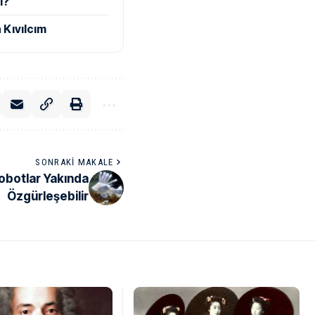
i?
 Kıvılcım
SONRAKI MAKALE
Robotlar Yakında
Özgürleşebilir