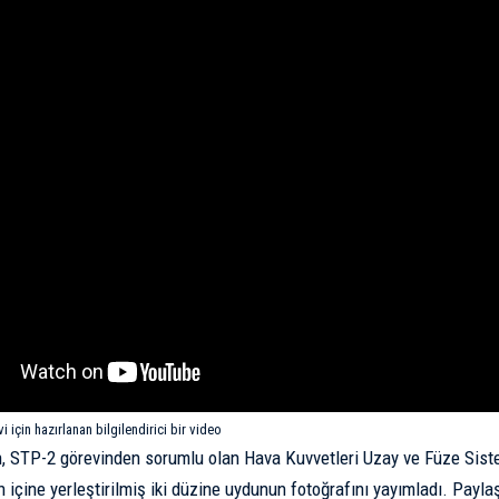
 için hazırlanan bilgilendirici bir video
, STP-2 görevinden sorumlu olan Hava Kuvvetleri Uzay ve Füze Sist
n içine yerleştirilmiş iki düzine uydunun fotoğrafını yayımladı. Payl