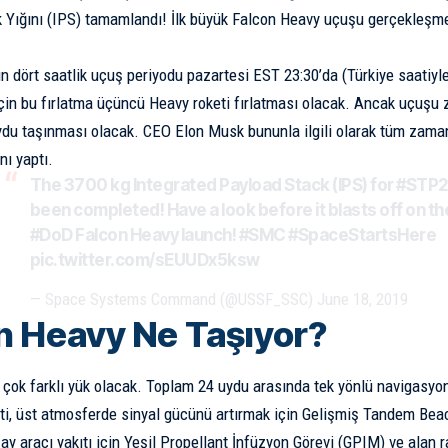
 Yığını (IPS) tamamlandı! İlk büyük Falcon Heavy uçuşu gerçekleşm
n dört saatlik uçuş periyodu pazartesi EST 23:30’da (Türkiye saatiyl
için bu fırlatma üçüncü Heavy roketi fırlatması olacak. Ancak uçuşu z
uydu taşınması olacak. CEO
Elon Musk
bununla ilgili olarak tüm zama
nı yaptı.
The 3700 kg Integrated Payload Stack (IPS) for
#STP2
been completed! Have a look before it blasts off on the
#DoD
Falcon Heavy launch!
#SMC
#SpaceStartsHere
pic.twitter.com/sEUUDx5ksw
— Space Systems Command (@USSF_SSC)
June 18, 2019
n Heavy Ne Taşıyor?
 çok farklı yük olacak. Toplam 24 uydu arasında tek yönlü navigasy
ti, üst atmosferde sinyal gücünü artırmak için Gelişmiş Tandem Bea
ay aracı yakıtı için Yeşil Propellant İnfüzyon Görevi (GPIM) ve ala