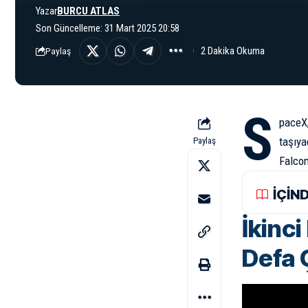
Yazar
BURCU ATLAS
Son Güncelleme: 31 Mart 2025 20:58
2 Dakika Okuma
Paylaş
S
paceX,
taşıya
Paylaş
Falcon
İÇİN
İkinc
Defa 