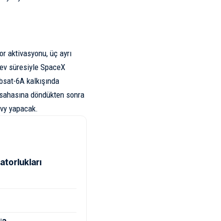
or aktivasyonu, üç ayrı
örev süresiyle SpaceX
absat-6A kalkışında
ış sahasına döndükten sonra
eavy yapacak.
atorlukları