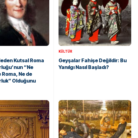
KÜLTÜR
Neden Kutsal Roma
Geyşalar Fahişe Değildir: Bu
rluğu’nun “Ne
Yanılgı Nasıl Başladı?
e Roma, Ne de
rluk” Olduğunu