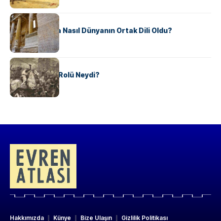
KÜLTÜR
Antik Yunanca Nasıl Dünyanın Ortak Dili Oldu?
KÜLTÜR
Valdensler’in Rolü Neydi?
Hakkımızda
Künye
Bize Ulaşın
Gizlilik Politikası