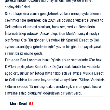
gerektirmeden düzenleyici onayları olan her yerde hizmet
sağlayabilir” dedi.
Şirket, kapsama alanını genişletmek ve kısa mesaj uydu takımını
çevrimiçi hale getirmek için 2024 yılı boyunca yüzlerce Direct to
Cell uydusu eklemeyi planlıyor; bunu ses, veri ve Nesnelerin
İnterneti takip edecek. Ancak ekip, Elon Musk’ın sosyal medya
platformu X’te “Bu gönderi Uzaydaki bir SpaceX Direct to Cell
uydusu aracılığıyla gönderilmiştir” yazan bir gönderi yayınlayarak
sıranın biraz önüne geçti.
Projeden Ben Longmier bunu “günün erken saatlerinde X’te bazı
DM’leri paylaşırken Santa Cruz Dağları’ndaki küçük bir vadideki
ağaç örtüsünün” bir fotoğrafıyla takip etti ve ayrıca Musk’a Direct
to Cell ekibinin ilerleme kaydettiğini ve uyduların “Silikon Vadisi’nin
kalbinin sadece 15 mil dışındaki evimde açık ara en güçlü hücre
sinyaline sahip olduğunu” doğrulayan bir
yanıt verdi
.
More Read