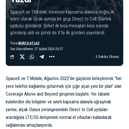
SpaceX ve T-Mobile, evrensel kapsama alanına doğru ilk
adım olarak Ocak ayında bir grup Direct to Cell Starlink
uydusu gönderdi. Şirket ilk kısa mesajları kısa sürede
gönderip aldı ve şimdi de X'te ilk gönderi yayınlandı.
Yazar
BURCU ATLAS
Son Güncelleme: 27 Şubat 2024 20:27
3 Dakika Okuma
SpaceX ve T-Mobile, Ağustos 2022’de güçlerini birleştirerek “her
yere telefon bağlantısı götürmek için çığır açan yeni bir plan” olan
Coverage Above and Beyond girişimini başlattı. Yer tabanlı
kulelerden ölü bölgeler ve sınırlı kapsama alanıyla uğraşmak
yerine, alçak Dünya yörüngesindeki Direct to Cell uyduları
aracılığıyla LTE/5G iletişiminin normal el cihazları kullanılarak
sağlanması amaçlanıyordu.