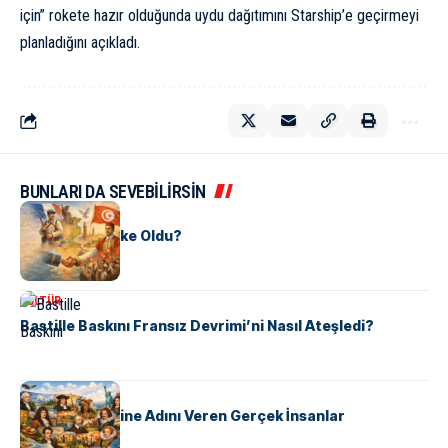
için” rokete hazır olduğunda uydu dağıtımını Starship’e geçirmeyi
planladığını açıkladı.
BUNLARI DA SEVEBİLİRSİN
KÜLTÜR
Tunus Nasıl Ülke Oldu?
KÜLTÜR
Bastille Baskını Fransız Devrimi’ni Nasıl Ateşledi?
KÜLTÜR
ABD Eyaletlerine Adını Veren Gerçek İnsanlar