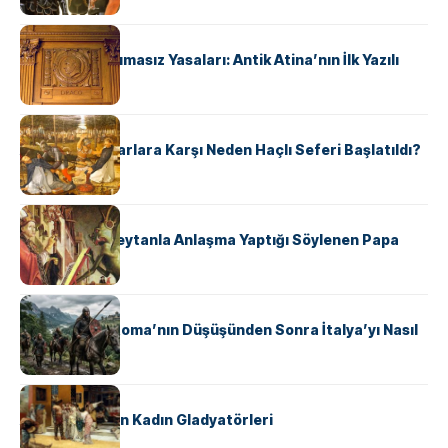
KÜLTÜR
Draco’nun Acımasız Yasaları: Antik Atina’nın İlk Yazılı
Hukuk Kodu
KÜLTÜR
Avrupalı ​​Katharlara Karşı Neden Haçlı Seferi Başlatıldı?
KÜLTÜR
II. Silvester: Şeytanla Anlaşma Yaptığı Söylenen Papa
KÜLTÜR
Ostrogotlar Roma’nın Düşüşünden Sonra İtalya’yı Nasıl
Ele Geçirdi?
KÜLTÜR
Antik Roma’nın Kadın Gladyatörleri