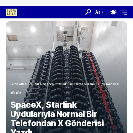
Aa
Evren Atlası
>
Kültür
>
SpaceX, Starlink Uydularıyla Normal Bir Telefondan X Gönderisi Yazdı
KÜLTÜR
SpaceX, Starlink
Uydularıyla Normal Bir
Telefondan X Gönderisi
Yazdı