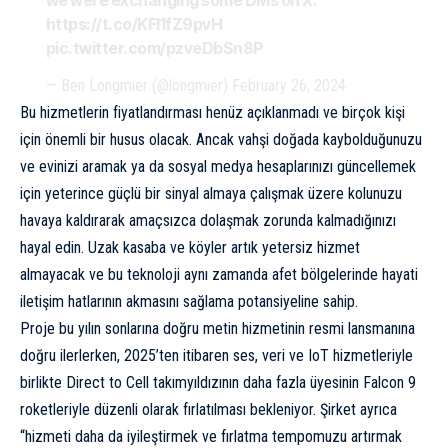
https://t.co/KFl1fZ9pvH
pic.twitter.com/pzveDbSn8P
— Ben Longmier (@longmier)
February 26, 2024
Bu hizmetlerin fiyatlandırması henüz açıklanmadı ve birçok kişi
için önemli bir husus olacak. Ancak vahşi doğada kaybolduğunuzu
ve evinizi aramak ya da sosyal medya hesaplarınızı güncellemek
için yeterince güçlü bir sinyal almaya çalışmak üzere kolunuzu
havaya kaldırarak amaçsızca dolaşmak zorunda kalmadığınızı
hayal edin. Uzak kasaba ve köyler artık yetersiz hizmet
almayacak ve bu teknoloji aynı zamanda afet bölgelerinde hayati
iletişim hatlarının akmasını sağlama potansiyeline sahip.
Proje bu yılın sonlarına doğru metin hizmetinin resmi lansmanına
doğru ilerlerken, 2025’ten itibaren ses, veri ve IoT hizmetleriyle
birlikte Direct to Cell takımyıldızının daha fazla üyesinin Falcon 9
roketleriyle düzenli olarak fırlatılması bekleniyor. Şirket ayrıca
“hizmeti daha da iyileştirmek ve fırlatma tempomuzu artırmak