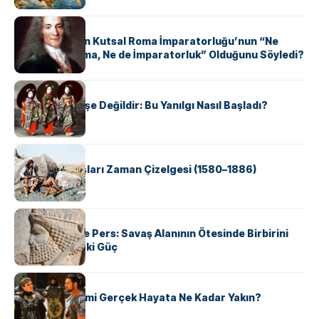
KÜLTÜR
Voltaire Neden Kutsal Roma İmparatorluğu’nun “Ne
Kutsal, Ne Roma, Ne de İmparatorluk” Olduğunu Söyledi?
KÜLTÜR
Geyşalar Fahişe Değildir: Bu Yanılgı Nasıl Başladı?
KÜLTÜR
Apache Savaşları Zaman Çizelgesi (1580–1886)
KÜLTÜR
Antik Yunan ve Pers: Savaş Alanının Ötesinde Birbirini
Şekillendiren İki Güç
KÜLTÜR
‘Gladiator’ Filmi Gerçek Hayata Ne Kadar Yakın?