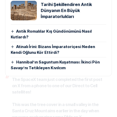
Tarihi Şekillendiren Antik
Dünyanın En Büyük
İmparatorlukları
Antik Romalılar Kış Gündönümünü Nasıl
Kutlardı?
Atinalı İrini: Bizans İmparatoriçesi Neden
Kendi Oğlunu Kör Ettirdi?
Hannibal’ın Saguntum Kuşatması: İkinci Pön
Savaşı’nı Tetikleyen Kıvılcım
The SpaceX team just completed the first post
on X from a phone to one of our Direct to Cell
satellites!
This was the tree cover in a small valley in the
Santa Cruz Mountains earlier in the day when
we were exchanging some DMs on X.