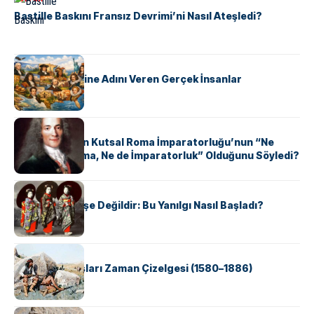
Bastille Baskını Fransız Devrimi’ni Nasıl Ateşledi?
KÜLTÜR
ABD Eyaletlerine Adını Veren Gerçek İnsanlar
KÜLTÜR
Voltaire Neden Kutsal Roma İmparatorluğu’nun “Ne
Kutsal, Ne Roma, Ne de İmparatorluk” Olduğunu Söyledi?
KÜLTÜR
Geyşalar Fahişe Değildir: Bu Yanılgı Nasıl Başladı?
KÜLTÜR
Apache Savaşları Zaman Çizelgesi (1580–1886)