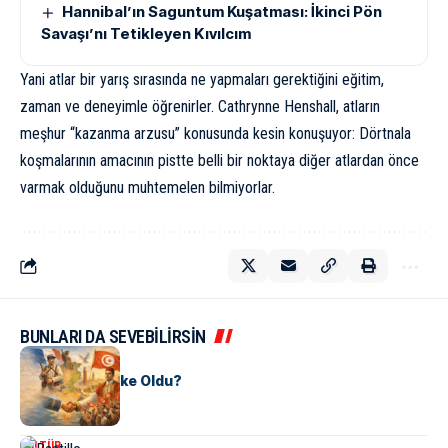
Hannibal’ın Saguntum Kuşatması: İkinci Pön
Savaşı’nı Tetikleyen Kıvılcım
Yani atlar bir yarış sırasında ne yapmaları gerektiğini eğitim,
zaman ve deneyimle öğrenirler. Cathrynne Henshall, atların
meşhur “kazanma arzusu” konusunda kesin konuşuyor: Dörtnala
koşmalarının amacının pistte belli bir noktaya diğer atlardan önce
varmak olduğunu muhtemelen bilmiyorlar.
BUNLARI DA SEVEBİLİRSİN
KÜLTÜR
Tunus Nasıl Ülke Oldu?
KÜLTÜR