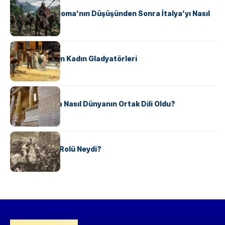
KÜLTÜR
Ostrogotlar Roma’nın Düşüşünden Sonra İtalya’yı Nasıl
Ele Geçirdi?
KÜLTÜR
Antik Roma’nın Kadın Gladyatörleri
KÜLTÜR
Antik Yunanca Nasıl Dünyanın Ortak Dili Oldu?
KÜLTÜR
Valdensler’in Rolü Neydi?