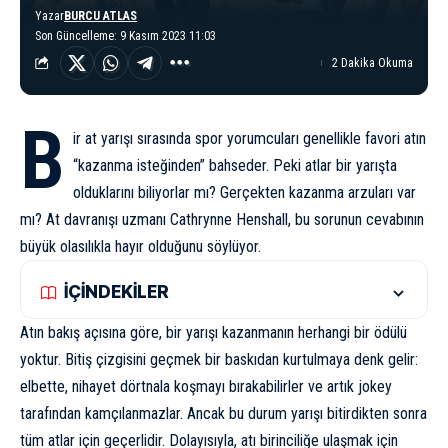
Yazar
BURCU ATLAS
Son Güncelleme: 9 Kasım 2023 11:03
2 Dakika Okuma
B
ir at yarışı sırasında spor yorumcuları genellikle favori atın
“kazanma isteğinden” bahseder. Peki atlar bir yarışta
olduklarını biliyorlar mı? Gerçekten kazanma arzuları var
mı? At davranışı uzmanı Cathrynne Henshall, bu sorunun cevabının
büyük olasılıkla
hayır olduğunu söylüyor
.
İÇİNDEKİLER
Atın bakış açısına göre, bir yarışı kazanmanın herhangi bir ödülü
yoktur. Bitiş çizgisini geçmek bir baskıdan kurtulmaya denk gelir:
elbette, nihayet dörtnala koşmayı bırakabilirler ve artık jokey
tarafından kamçılanmazlar. Ancak bu durum yarışı bitirdikten sonra
tüm atlar için geçerlidir. Dolayısıyla, atı birinciliğe ulaşmak için