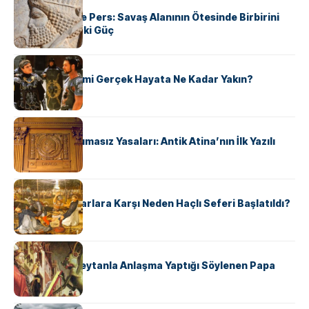
KÜLTÜR
Antik Yunan ve Pers: Savaş Alanının Ötesinde Birbirini
Şekillendiren İki Güç
KÜLTÜR
‘Gladiator’ Filmi Gerçek Hayata Ne Kadar Yakın?
KÜLTÜR
Draco’nun Acımasız Yasaları: Antik Atina’nın İlk Yazılı
Hukuk Kodu
KÜLTÜR
Avrupalı ​​Katharlara Karşı Neden Haçlı Seferi Başlatıldı?
KÜLTÜR
II. Silvester: Şeytanla Anlaşma Yaptığı Söylenen Papa