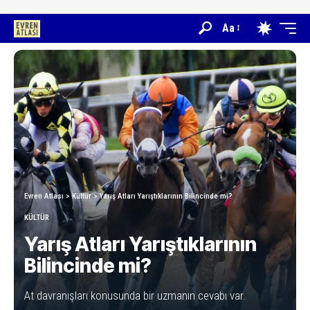
Aa
Evren Atlası
>
Kültür
>
Yarış Atları Yarıştıklarının Bilincinde mi?
KÜLTÜR
Yarış Atları Yarıştıklarının
Bilincinde mi?
At davranışları konusunda bir uzmanın cevabı var.