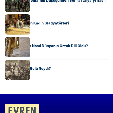
Ostrogotlar Roma’nın Düşüşünden Sonra İtalya’yı Nasıl
Ele Geçirdi?
KÜLTÜR
Antik Roma’nın Kadın Gladyatörleri
KÜLTÜR
Antik Yunanca Nasıl Dünyanın Ortak Dili Oldu?
KÜLTÜR
Valdensler’in Rolü Neydi?