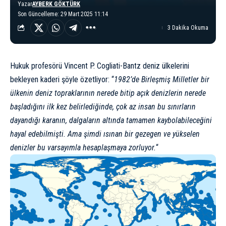
Yazar
AYBERK GÖKTÜRK
Son Güncelleme: 29 Mart 2025 11:14
3 Dakika Okuma
Hukuk profesörü Vincent P. Cogliati-Bantz deniz ülkelerini
bekleyen kaderi şöyle özetliyor: “
1982’de Birleşmiş Milletler bir
ülkenin deniz topraklarının nerede bitip açık denizlerin nerede
başladığını ilk kez belirlediğinde, çok az insan bu sınırların
dayandığı karanın, dalgaların altında tamamen kaybolabileceğini
hayal edebilmişti. Ama şimdi ısınan bir gezegen ve yükselen
denizler bu varsayımla hesaplaşmaya zorluyor.
“