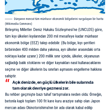
Dünyanın mevcut tüm münhasır ekonomik bölgelerini vurgulayan bir harita
(
Wikimedia Commons
)
Birleşmiş Milletler Deniz Hukuku Sözleşmesi’ne (UNCLOS) göre,
tüm kıyı ülkeleri kıyılarından 200 mil mesafeye kadar münhasır
ekonomik bölge (EEZ) talep edebilir. (Bu bölge, kıyı şeritleri
birbirinden 400 milden daha yakınsa, ayrı ülkeler arasındaki orta
noktaya kadar uzanır.) 200 millik sınır içinde, ülkeler, okyanusun
sağladığı balık stoklarını ve diğer kaynakları nasıl kullanacaklarını
seçme ve diğer ülkelerin bu sınırları aşmasını engelleme hakkına
sahiptir.
Açık denizde, en güçlü ülkelerin bile sularında
tam olarak devriye gezmesi zor.
Bu rehber geçmişte bazı tuhaf tartışmalara neden oldu: Örneğin,
betonla kaplı toplam 100 fit kare kuru araziye sahip olan Japon
mercan adası Okinotorishima’nın bir ada olarak kabul edilip