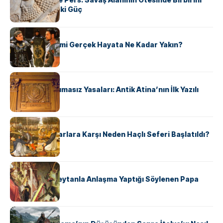
Şekillendiren İki Güç
KÜLTÜR
‘Gladiator’ Filmi Gerçek Hayata Ne Kadar Yakın?
KÜLTÜR
Draco’nun Acımasız Yasaları: Antik Atina’nın İlk Yazılı
Hukuk Kodu
KÜLTÜR
Avrupalı ​​Katharlara Karşı Neden Haçlı Seferi Başlatıldı?
KÜLTÜR
II. Silvester: Şeytanla Anlaşma Yaptığı Söylenen Papa
KÜLTÜR