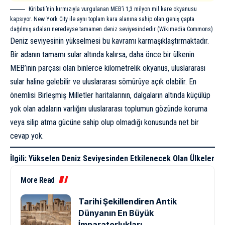
Kiribati’nin kırmızıyla vurgulanan MEB’i 1,3 milyon mil kare okyanusu
kapsıyor. New York City ile aynı toplam kara alanına sahip olan geniş çapta
dağılmış adaları neredeyse tamamen deniz seviyesindedir (
Wikimedia Commons
)
Deniz seviyesi
nin yükselmesi bu kavramı karmaşıklaştırmaktadır.
Bir adanın tamamı sular altında kalırsa, daha önce bir ülkenin
MEB’inin parçası olan binlerce kilometrelik okyanus, uluslararası
sular haline gelebilir ve uluslararası sömürüye açık olabilir. En
önemlisi Birleşmiş Milletler haritalarının, dalgaların altında küçülüp
yok olan adaların varlığını uluslararası toplumun gözünde koruma
veya silip atma gücüne sahip olup olmadığı konusunda net bir
cevap yok.
İlgili:
Yükselen Deniz Seviyesinden Etkilenecek Olan Ülkeler
More Read
Tarihi Şekillendiren Antik
Dünyanın En Büyük
İmparatorlukları