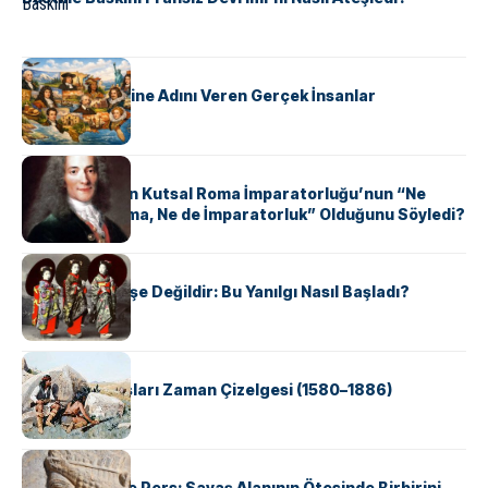
KÜLTÜR
ABD Eyaletlerine Adını Veren Gerçek İnsanlar
KÜLTÜR
Voltaire Neden Kutsal Roma İmparatorluğu’nun “Ne
Kutsal, Ne Roma, Ne de İmparatorluk” Olduğunu Söyledi?
KÜLTÜR
Geyşalar Fahişe Değildir: Bu Yanılgı Nasıl Başladı?
KÜLTÜR
Apache Savaşları Zaman Çizelgesi (1580–1886)
KÜLTÜR
Antik Yunan ve Pers: Savaş Alanının Ötesinde Birbirini