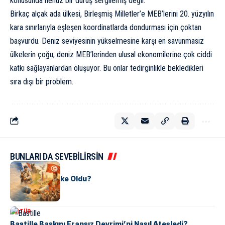
konusunda henüz bir duruş sergilemiş değil.
Birkaç alçak ada ülkesi, Birleşmiş Milletler’e MEB’lerini 20. yüzyılın
kara sınırlarıyla eşleşen koordinatlarda dondurması için çoktan
başvurdu. Deniz seviyesinin yükselmesine karşı en savunmasız
ülkelerin çoğu, deniz MEB’lerinden ulusal ekonomilerine çok ciddi
katkı sağlayanlardan oluşuyor. Bu onlar tedirginlikle bekledikleri
sıra dışı bir problem.
BUNLARI DA SEVEBİLİRSİN
KÜLTÜR
Tunus Nasıl Ülke Oldu?
KÜLTÜR
Bastille Baskını Fransız Devrimi’ni Nasıl Ateşledi?