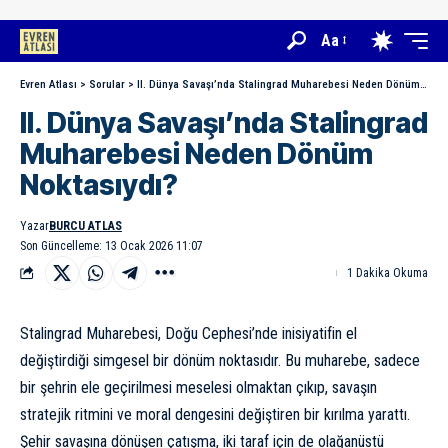
Aa
Evren Atlası
>
Sorular
>
II. Dünya Savaşı’nda Stalingrad Muharebesi Neden Dönüm Noktasıydı?
II. Dünya Savaşı’nda Stalingrad
Muharebesi Neden Dönüm
Noktasıydı?
Yazar
BURCU ATLAS
Son Güncelleme: 13 Ocak 2026 11:07
1 Dakika Okuma
Stalingrad Muharebesi, Doğu Cephesi’nde inisiyatifin el
değiştirdiği simgesel bir dönüm noktasıdır. Bu muharebe, sadece
bir şehrin ele geçirilmesi meselesi olmaktan çıkıp, savaşın
stratejik ritmini ve moral dengesini değiştiren bir kırılma yarattı.
Şehir savaşına dönüşen çatışma, iki taraf için de olağanüstü