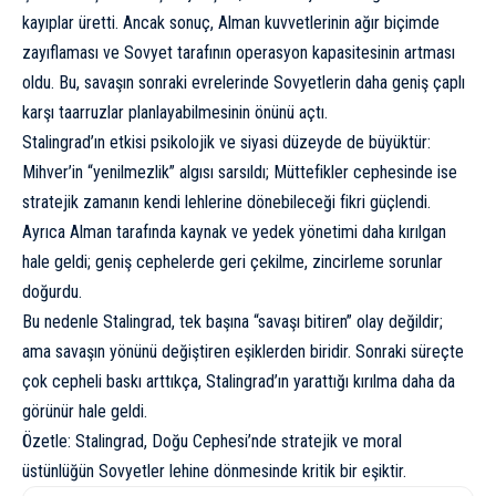
kayıplar üretti. Ancak sonuç, Alman kuvvetlerinin ağır biçimde
zayıflaması ve Sovyet tarafının operasyon kapasitesinin artması
oldu. Bu, savaşın sonraki evrelerinde Sovyetlerin daha geniş çaplı
karşı taarruzlar planlayabilmesinin önünü açtı.
Stalingrad’ın etkisi psikolojik ve siyasi düzeyde de büyüktür:
Mihver’in “yenilmezlik” algısı sarsıldı; Müttefikler cephesinde ise
stratejik zamanın kendi lehlerine dönebileceği fikri güçlendi.
Ayrıca Alman tarafında kaynak ve yedek yönetimi daha kırılgan
hale geldi; geniş cephelerde geri çekilme, zincirleme sorunlar
doğurdu.
Bu nedenle Stalingrad, tek başına “savaşı bitiren” olay değildir;
ama savaşın yönünü değiştiren eşiklerden biridir. Sonraki süreçte
çok cepheli baskı arttıkça, Stalingrad’ın yarattığı kırılma daha da
görünür hale geldi.
Özetle: Stalingrad, Doğu Cephesi’nde stratejik ve moral
üstünlüğün Sovyetler lehine dönmesinde kritik bir eşiktir.