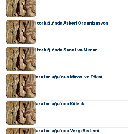
Sasani İmparatorluğu’nda Askeri Organizasyon
Sasani İmparatorluğu’nda Sanat ve Mimari
Ahameniş İmparatorluğu’nun Mirası ve Etkisi
Ahameniş İmparatorluğu’nda Kölelik
Ahameniş İmparatorluğu’nda Vergi Sistemi