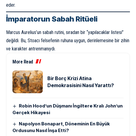
eder.
İmparatorun Sabah Ritüeli
Marcus Aurelius’un sabah rutini, sıradan bir “yapılacaklar listesi”
değildi. Bu, Stoacı felsefenin ruhuna uygun, derinlemesine bir zihin
ve karakter antrenmanıydı.
More Read
Bir Borç Krizi Atina
Demokrasisini Nasıl Yarattı?
Robin Hood’un Düşmanı İngiltere Kralı John’un
Gerçek Hikayesi
Napolyon Bonapart, Döneminin En Büyük
Ordusunu Nasıl İnşa Etti?