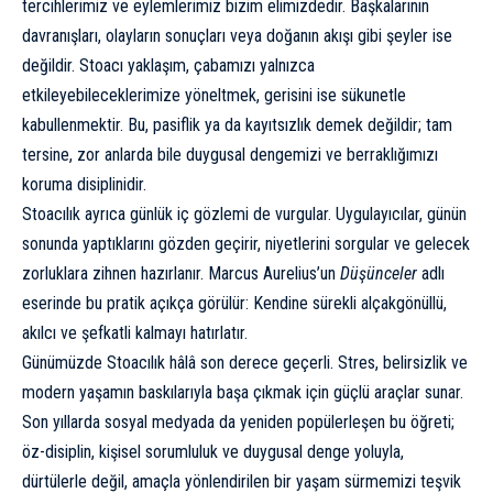
tercihlerimiz ve eylemlerimiz bizim elimizdedir. Başkalarının
davranışları, olayların sonuçları veya doğanın akışı gibi şeyler ise
değildir. Stoacı yaklaşım, çabamızı yalnızca
etkileyebileceklerimize yöneltmek, gerisini ise sükunetle
kabullenmektir. Bu, pasiflik ya da kayıtsızlık demek değildir; tam
tersine, zor anlarda bile duygusal dengemizi ve berraklığımızı
koruma disiplinidir.
Stoacılık ayrıca günlük iç gözlemi de vurgular. Uygulayıcılar, günün
sonunda yaptıklarını gözden geçirir, niyetlerini sorgular ve gelecek
zorluklara zihnen hazırlanır. Marcus Aurelius’un
Düşünceler
adlı
eserinde bu pratik açıkça görülür: Kendine sürekli alçakgönüllü,
akılcı ve şefkatli kalmayı hatırlatır.
Günümüzde Stoacılık hâlâ son derece geçerli. Stres, belirsizlik ve
modern yaşamın baskılarıyla başa çıkmak için güçlü araçlar sunar.
Son yıllarda sosyal medyada da yeniden popülerleşen bu öğreti;
öz-disiplin, kişisel sorumluluk ve duygusal denge yoluyla,
dürtülerle değil, amaçla yönlendirilen bir yaşam sürmemizi teşvik