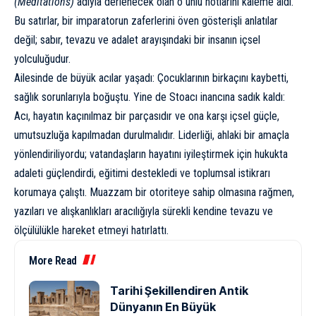
(Meditations)
adıyla derlenecek olan o ünlü notlarını kaleme aldı.
Bu satırlar, bir imparatorun zaferlerini öven gösterişli anlatılar
değil; sabır, tevazu ve adalet arayışındaki bir insanın içsel
yolculuğudur.
Ailesinde de büyük acılar yaşadı: Çocuklarının birkaçını kaybetti,
sağlık sorunlarıyla boğuştu. Yine de Stoacı inancına sadık kaldı:
Acı, hayatın kaçınılmaz bir parçasıdır ve ona karşı içsel güçle,
umutsuzluğa kapılmadan durulmalıdır. Liderliği, ahlaki bir amaçla
yönlendiriliyordu; vatandaşların hayatını iyileştirmek için hukukta
adaleti güçlendirdi, eğitimi destekledi ve toplumsal istikrarı
korumaya çalıştı. Muazzam bir otoriteye sahip olmasına rağmen,
yazıları ve alışkanlıkları aracılığıyla sürekli kendine tevazu ve
ölçülülükle hareket etmeyi hatırlattı.
More Read
Tarihi Şekillendiren Antik
Dünyanın En Büyük