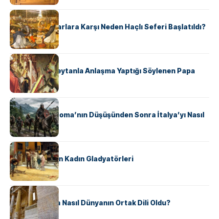
KÜLTÜR
Avrupalı ​​Katharlara Karşı Neden Haçlı Seferi Başlatıldı?
KÜLTÜR
II. Silvester: Şeytanla Anlaşma Yaptığı Söylenen Papa
KÜLTÜR
Ostrogotlar Roma’nın Düşüşünden Sonra İtalya’yı Nasıl
Ele Geçirdi?
KÜLTÜR
Antik Roma’nın Kadın Gladyatörleri
KÜLTÜR
Antik Yunanca Nasıl Dünyanın Ortak Dili Oldu?