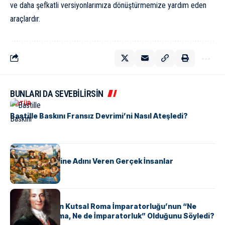
ve daha şefkatli versiyonlarımıza dönüştürmemize yardım eden
araçlardır.
BUNLARI DA SEVEBİLİRSİN
KÜLTÜR
Bastille Baskını Fransız Devrimi’ni Nasıl Ateşledi?
KÜLTÜR
ABD Eyaletlerine Adını Veren Gerçek İnsanlar
KÜLTÜR
Voltaire Neden Kutsal Roma İmparatorluğu’nun “Ne
Kutsal, Ne Roma, Ne de İmparatorluk” Olduğunu Söyledi?