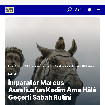
Aa
Evren Atlası
>
Kültür
>
İmparator Marcus Aurelius’un Kadim Ama Hâlâ Geçerli Sabah Rutini
KÜLTÜR
İmparator Marcus
Aurelius’un Kadim Ama Hâlâ
Geçerli Sabah Rutini