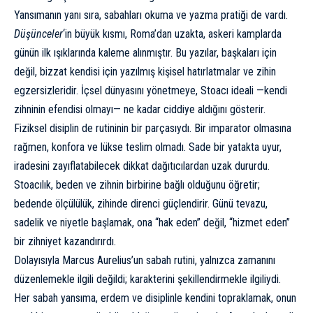
Yansımanın yanı sıra, sabahları okuma ve yazma pratiği de vardı.
Düşünceler
‘in büyük kısmı, Roma’dan uzakta, askeri kamplarda
günün ilk ışıklarında kaleme alınmıştır. Bu yazılar, başkaları için
değil, bizzat kendisi için yazılmış kişisel hatırlatmalar ve zihin
egzersizleridir. İçsel dünyasını yönetmeye, Stoacı ideali —kendi
zihninin efendisi olmayı— ne kadar ciddiye aldığını gösterir.
Fiziksel disiplin de rutininin bir parçasıydı. Bir imparator olmasına
rağmen, konfora ve lükse teslim olmadı. Sade bir yatakta uyur,
iradesini zayıflatabilecek dikkat dağıtıcılardan uzak dururdu.
Stoacılık, beden ve zihnin birbirine bağlı olduğunu öğretir;
bedende ölçülülük, zihinde direnci güçlendirir. Günü tevazu,
sadelik ve niyetle başlamak, ona “hak eden” değil, “hizmet eden”
bir zihniyet kazandırırdı.
Dolayısıyla Marcus Aurelius’un sabah rutini, yalnızca zamanını
düzenlemekle ilgili değildi; karakterini şekillendirmekle ilgiliydi.
Her sabah yansıma, erdem ve disiplinle kendini topraklamak, onun