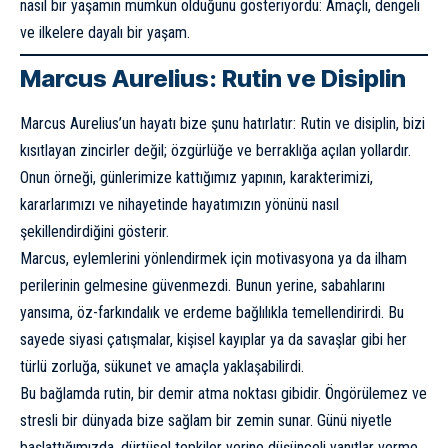
nasıl bir yaşamın mümkün olduğunu gösteriyordu: Amaçlı, dengeli
ve ilkelere dayalı bir yaşam.
Marcus Aurelius: Rutin ve Disiplin
Marcus Aurelius’un hayatı bize şunu hatırlatır: Rutin ve disiplin, bizi
kısıtlayan zincirler değil; özgürlüğe ve berraklığa açılan yollardır.
Onun örneği, günlerimize kattığımız yapının, karakterimizi,
kararlarımızı ve nihayetinde hayatımızın yönünü nasıl
şekillendirdiğini gösterir.
Marcus, eylemlerini yönlendirmek için motivasyona ya da ilham
perilerinin gelmesine güvenmezdi. Bunun yerine, sabahlarını
yansıma, öz-farkındalık ve erdeme bağlılıkla temellendirirdi. Bu
sayede siyasi çatışmalar, kişisel kayıplar ya da savaşlar gibi her
türlü zorluğa, sükunet ve amaçla yaklaşabilirdi.
Bu bağlamda rutin, bir demir atma noktası gibidir. Öngörülemez ve
stresli bir dünyada bize sağlam bir zemin sunar. Günü niyetle
başlattığımızda, dürtüsel tepkiler yerine düşünceli yanıtlar verme