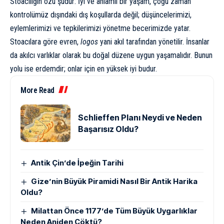
Stoacılığın özü şudur: İyi ve anlamlı bir yaşam, çoğu zaman
kontrolümüz dışındaki dış koşullarda değil; düşüncelerimizi,
eylemlerimizi ve tepkilerimizi yönetme becerimizde yatar.
Stoacılara göre evren,
logos
yani akıl tarafından yönetilir. İnsanlar
da akılcı varlıklar olarak bu doğal düzene uygun yaşamalıdır. Bunun
yolu ise erdemdir; onlar için en yüksek iyi budur.
More Read
Schlieffen Planı Neydi ve Neden
Başarısız Oldu?
Antik Çin’de İpeğin Tarihi
Gize’nin Büyük Piramidi Nasıl Bir Antik Harika
Oldu?
Milattan Önce 1177’de Tüm Büyük Uygarlıklar
Neden Aniden Çöktü?