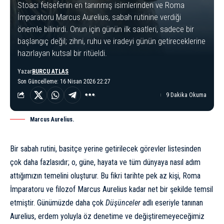
Stoacı felsefenin en tanınmış isimlerinden ve Roma
İmparatoru Marcus Aurelius, sabah rutinine verdiği
önemle bilinirdi. Onun için günün ilk saatleri, sadece bir
başlangıç değil; zihni, ruhu ve iradeyi günün getireceklerine
hazırlayan kutsal bir ritüeldi.
Yazar
BURCU ATLAS
Son Güncelleme: 16 Nisan 2026 22:27
9 Dakika Okuma
Marcus Aurelius.
Bir sabah rutini, basitçe yerine getirilecek görevler listesinden
çok daha fazlasıdır; o, güne, hayata ve tüm dünyaya nasıl adım
attığımızın temelini oluşturur. Bu fikri tarihte pek az kişi, Roma
İmparatoru ve filozof Marcus Aurelius kadar net bir şekilde temsil
etmiştir. Günümüzde daha çok
Düşünceler
adlı eseriyle tanınan
Aurelius, erdem yoluyla öz denetime ve değiştiremeyeceğimiz