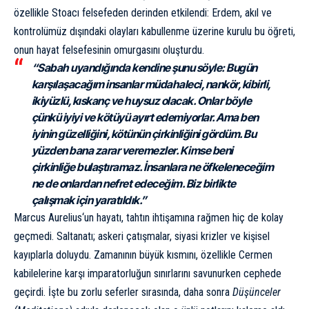
özellikle Stoacı felsefeden derinden etkilendi: Erdem, akıl ve
kontrolümüz dışındaki olayları kabullenme üzerine kurulu bu öğreti,
onun hayat felsefesinin omurgasını oluşturdu.
“Sabah uyandığında kendine şunu söyle: Bugün
karşılaşacağım insanlar müdahaleci, nankör, kibirli,
ikiyüzlü, kıskanç ve huysuz olacak. Onlar böyle
çünkü iyiyi ve kötüyü ayırt edemiyorlar. Ama ben
iyinin güzelliğini, kötünün çirkinliğini gördüm. Bu
yüzden bana zarar veremezler. Kimse beni
çirkinliğe bulaştıramaz. İnsanlara ne öfkeleneceğim
ne de onlardan nefret edeceğim. Biz birlikte
çalışmak için yaratıldık.”
Marcus Aurelius
‘un hayatı, tahtın ihtişamına rağmen hiç de kolay
geçmedi. Saltanatı; askeri çatışmalar, siyasi krizler ve kişisel
kayıplarla doluydu. Zamanının büyük kısmını, özellikle Cermen
kabilelerine karşı imparatorluğun sınırlarını savunurken cephede
geçirdi. İşte bu zorlu seferler sırasında, daha sonra
Düşünceler