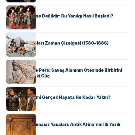
KÜLTÜR
Geyşalar Fahişe Değildir: Bu Yanılgı Nasıl Başladı?
KÜLTÜR
Apache Savaşları Zaman Çizelgesi (1580–1886)
KÜLTÜR
Antik Yunan ve Pers: Savaş Alanının Ötesinde Birbirini
Şekillendiren İki Güç
KÜLTÜR
‘Gladiator’ Filmi Gerçek Hayata Ne Kadar Yakın?
KÜLTÜR
Draco’nun Acımasız Yasaları: Antik Atina’nın İlk Yazılı
Hukuk Kodu