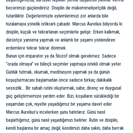
becerimizi güçlendiririz. Disiplin de mükemmeliyetçilik değil,
tutarlılıktır. Değerlerimizle eylemlerimizi zor anlarda bile
hizalamaya yönelik istikrarlı çabadır. Marcus Aurelius biliyordu ki
disiplin, küçük ve tekrarlanan seçimlerle gelişir: Erken kalkmak,
dürüstçe yansıma yapmak ve anlamlı bir yaşamı yönlendiren
erdemlere tekrar tekrar dönmek.
Bunun için imparator ya da filozof olmak gerekmez. Sadece
“orada olmaya” ve bilinçli seçimler yapmaya istekli olmak yeter.
Günlük tutmak, okumak, meditasyon yapmak ya da günün
koşuşturmacası başlamadan önce sadece birkaç dakikalık
sessizlik… Bir sabah rutini oluşturmak; sabır, direnç ve duygusal
güç geliştirmemize yardım eder. Bizi, koşulların sürüklediği bir
yaşamdan çok, niyetle yaşadığımız bir yaşama davet eder.
Marcus Aurelius’u incelerken şunu hatırlarız: Günü nasıl
başlattığımız, günü nasıl yaşadığımızı belirler. Rutin ve disiplin,
kendi başlarına bir amaç değil; kendimizi daha sakin, daha berrak