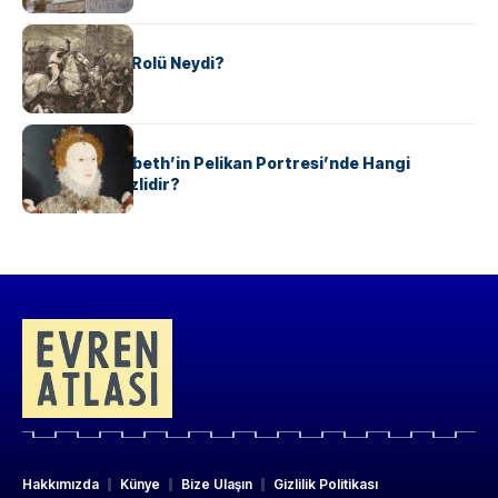
KÜLTÜR
Valdensler’in Rolü Neydi?
KÜLTÜR
Kraliçe I. Elizabeth’in Pelikan Portresi’nde Hangi
Sembolizm Gizlidir?
Hakkımızda
Künye
Bize Ulaşın
Gizlilik Politikası