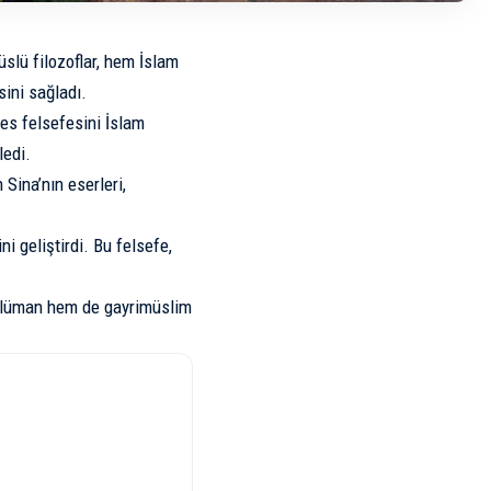
slü filozoflar, hem İslam
ini sağladı.
les felsefesini İslam
ledi.
 Sina’nın eserleri,
ni geliştirdi. Bu felsefe,
üslüman hem de gayrimüslim