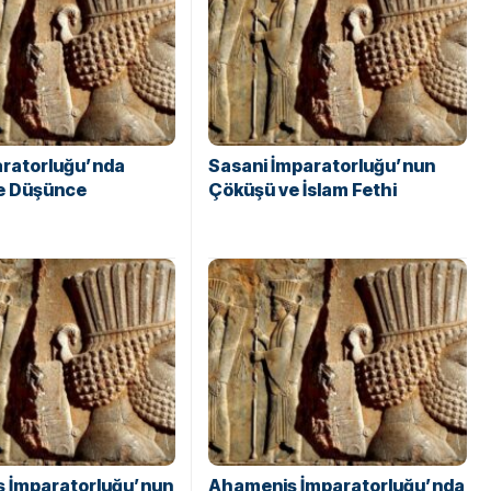
aratorluğu’nda
Sasani İmparatorluğu’nun
ve Düşünce
Çöküşü ve İslam Fethi
 İmparatorluğu’nun
Ahameniş İmparatorluğu’nda