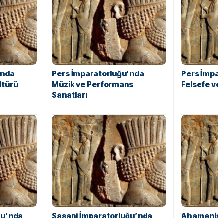
’nda
Pers İmparatorluğu’nda
Pers İmp
ltürü
Müzik ve Performans
Felsefe 
Sanatları
ğu’nda
Sasani İmparatorluğu’nda
Ahameniş