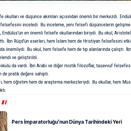
fe okulları ve düşünce akımları açısından önemli bir merkezdi. Endülü
elsefesini inceledi. Bu inceleme, yeni felsefi düşüncelerin gelişmes
, Endülüs’ün en önemli felsefe okullarından biriydi. Bu okul, Aristote
ttı. İbn Rüşd’ün eserleri, hem İslam hem de Hristiyan felsefesini etki
da önemliydi. Bu okul, hem felsefe hem de tıp alanlarında çalıştı. İbn
lendi ve geliştirildi.
okulu da vardı. İbn Arabi ve diğer mistik filozoflar, tasavvuf felsefesi
 de pratik değere sahipti.
rı, hem öğretim hem de araştırma merkezleriydi. Bu okullar, hem M
ktı.
Pers İmparatorluğu’nun Dünya Tarihindeki Yeri