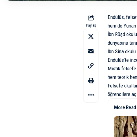
Endülüs, felse
hem de Yunan f
Paylaş
İbn Rüşd okulu
dünyasına tanı
İbn Sina okulu 
Endülüs’te ince
Mistik felsefe 
hem teorik hem
Felsefe okulla
öğrencilere açı
More Read