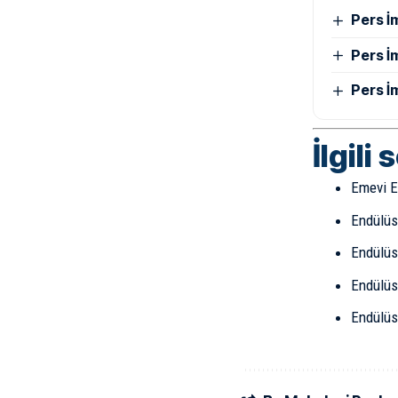
Pers İ
Pers İ
Pers İ
İlgili 
Emevi E
Endülüs
Endülüs
Endülüs’
Endülüs