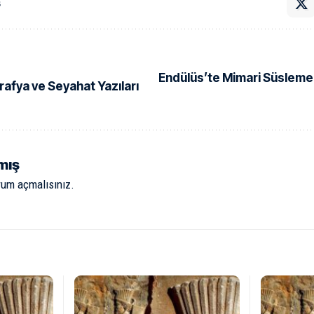
ş
Endülüs’te Mimari Süslemel
afya ve Seyahat Yazıları
mış
rum açmalısınız
.