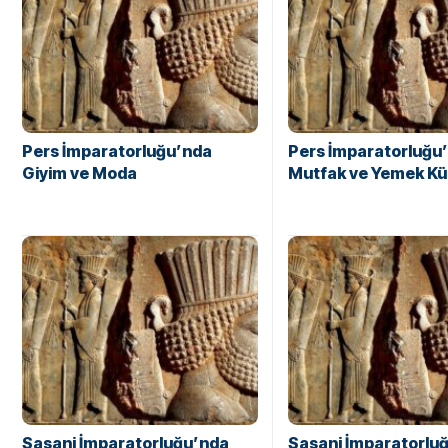
Pers İmparatorluğu’nda
Pers İmparatorluğu
Giyim ve Moda
Mutfak ve Yemek Kü
Sasani İmparatorluğu’nda
Sasani İmparatorlu