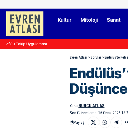
Kültür
Mitoloji
Sanat
Su Takip Uygulaması
Evren Atlası
>
Sorular
>
Endülüs’te Felse
Endülüs’t
Düşünce 
Yazar
BURCU ATLAS
Son Güncelleme: 16 Ocak 2026 13:
Paylaş