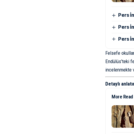
Pers İ
Pers İ
Pers İ
Felsefe okullar
Endülüs’teki fe
incelenmekte v
Detaylı anlatı
More Read