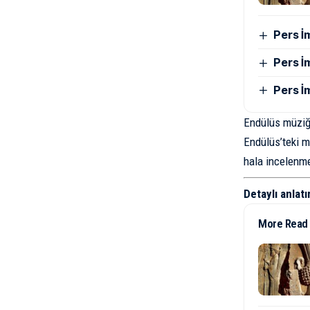
Pers İ
Pers İ
Pers İ
Endülüs müziği
Endülüs’teki m
hala incelenme
Detaylı anlatı
More Read