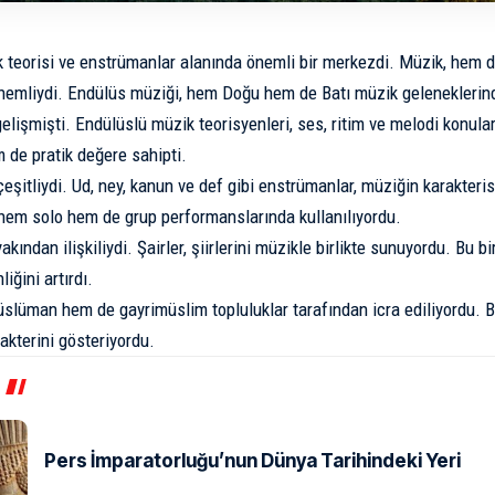
 teorisi ve enstrümanlar alanında önemli bir merkezdi. Müzik, hem d
nemliydi. Endülüs müziği, hem Doğu hem de Batı müzik geleneklerin
elişmişti. Endülüslü müzik teorisyenleri, ses, ritim ve melodi konular
 de pratik değere sahipti.
şitliydi. Ud, ney, kanun ve def gibi enstrümanlar, müziğin karakterist
hem solo hem de grup performanslarında kullanılıyordu.
yakından ilişkiliydi. Şairler, şiirlerini müzikle birlikte sunuyordu. Bu b
iğini artırdı.
lüman hem de gayrimüslim topluluklar tarafından icra ediliyordu. 
akterini gösteriyordu.
Pers İmparatorluğu’nun Dünya Tarihindeki Yeri