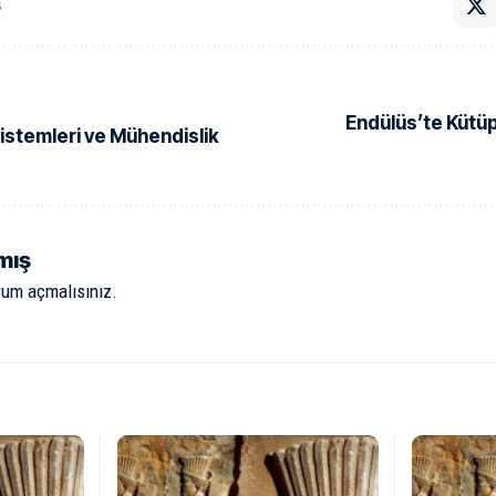
ş
Endülüs’te Kütüp
istemleri ve Mühendislik
mış
rum açmalısınız
.