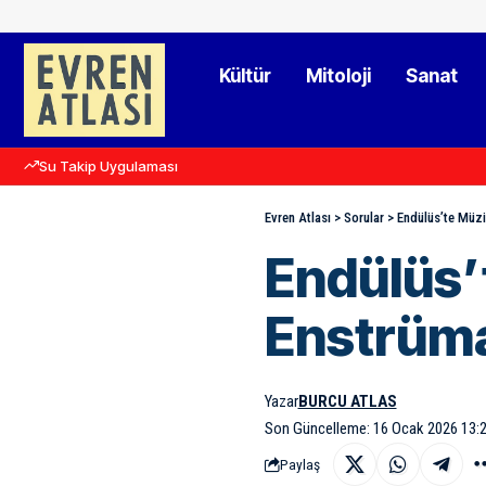
Kültür
Mitoloji
Sanat
Su Takip Uygulaması
Evren Atlası
>
Sorular
>
Endülüs’te Müzi
Endülüs’
Enstrüm
Yazar
BURCU ATLAS
Son Güncelleme: 16 Ocak 2026 13:
Paylaş