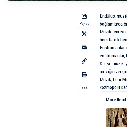
Endülüs, müzik
bağlamlarda ö
Paylaş
Müzik teorisi g
hem teorik hem
Enstrümanlar çe
enstrümanlar, 
Şiir ve müzik, 
müziğin zenginl
Müzik, hem Müs
kozmopolit kar
More Read