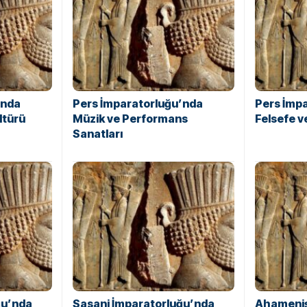
’nda
Pers İmparatorluğu’nda
Pers İmp
ltürü
Müzik ve Performans
Felsefe 
Sanatları
ğu’nda
Sasani İmparatorluğu’nda
Ahameniş