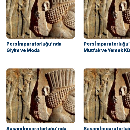
Pers İmparatorluğu’nda
Pers İmparatorluğu
Giyim ve Moda
Mutfak ve Yemek Kü
Sasani İmparatorluğu’nda
Sasani İmparatorlu