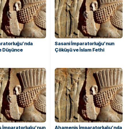
aratorluğu’nda
Sasani İmparatorluğu’nun
ve Düşünce
Çöküşü ve İslam Fethi
 İmparatorluğu’nun
Ahameniş İmparatorluğu’nda