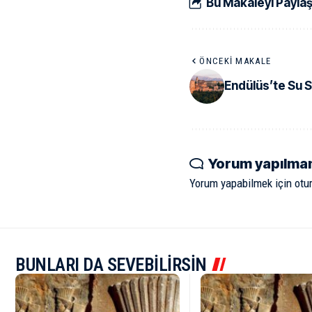
Bu Makaleyi Payla
ÖNCEKI MAKALE
Endülüs’te Su S
Yorum yapılma
Yorum yapabilmek için
otu
BUNLARI DA SEVEBİLİRSİN