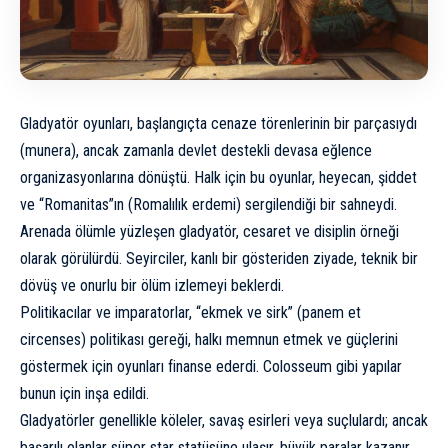
Gladyatör oyunları, başlangıçta cenaze törenlerinin bir parçasıydı
(munera), ancak zamanla devlet destekli devasa eğlence
organizasyonlarına dönüştü. Halk için bu oyunlar, heyecan, şiddet
ve “Romanitas”ın (Romalılık erdemi) sergilendiği bir sahneydi.
Arenada ölümle yüzleşen gladyatör, cesaret ve disiplin örneği
olarak görülürdü. Seyirciler, kanlı bir gösteriden ziyade, teknik bir
dövüş ve onurlu bir ölüm izlemeyi beklerdi.
Politikacılar ve imparatorlar, “ekmek ve sirk” (panem et
circenses) politikası gereği, halkı memnun etmek ve güçlerini
göstermek için oyunları finanse ederdi. Colosseum gibi yapılar
bunun için inşa edildi.
Gladyatörler genellikle köleler, savaş esirleri veya suçlulardı; ancak
başarılı olanlar süper star statüsüne ulaşır, büyük paralar kazanır