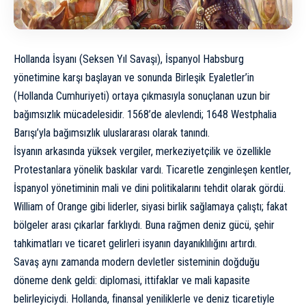
Hollanda İsyanı (Seksen Yıl Savaşı), İspanyol Habsburg
yönetimine karşı başlayan ve sonunda Birleşik Eyaletler’in
(Hollanda Cumhuriyeti) ortaya çıkmasıyla sonuçlanan uzun bir
bağımsızlık mücadelesidir. 1568’de alevlendi; 1648 Westphalia
Barışı’yla bağımsızlık uluslararası olarak tanındı.
İsyanın arkasında yüksek vergiler, merkeziyetçilik ve özellikle
Protestanlara yönelik baskılar vardı. Ticaretle zenginleşen kentler,
İspanyol yönetiminin mali ve dini politikalarını tehdit olarak gördü.
William of Orange gibi liderler, siyasi birlik sağlamaya çalıştı; fakat
bölgeler arası çıkarlar farklıydı. Buna rağmen deniz gücü, şehir
tahkimatları ve ticaret gelirleri isyanın dayanıklılığını artırdı.
Savaş aynı zamanda modern devletler sisteminin doğduğu
döneme denk geldi: diplomasi, ittifaklar ve mali kapasite
belirleyiciydi. Hollanda, finansal yeniliklerle ve deniz ticaretiyle