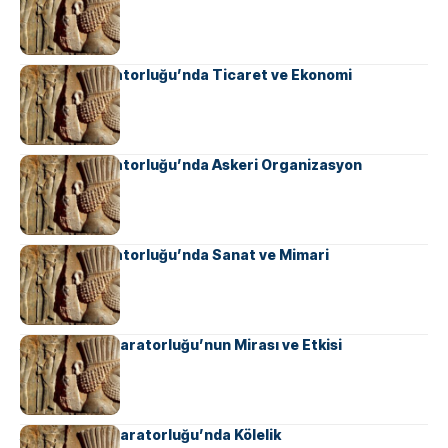
Sasani İmparatorluğu’nda Ticaret ve Ekonomi
Sasani İmparatorluğu’nda Askeri Organizasyon
Sasani İmparatorluğu’nda Sanat ve Mimari
Ahameniş İmparatorluğu’nun Mirası ve Etkisi
Ahameniş İmparatorluğu’nda Kölelik