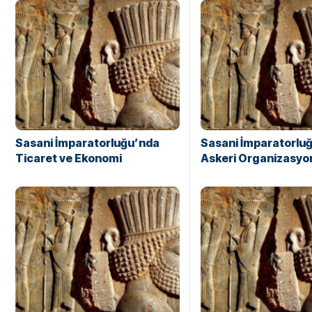
Sasani İmparatorluğu’nda
Sasani İmparatorlu
Ticaret ve Ekonomi
Askeri Organizasyo