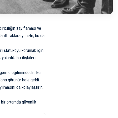
rıcılığın zayıflaması ve
 ittifaklara yönelir; bu da
arı statükoyu korumak için
yakınlık, bu ilişkileri
k görme eğilimindedir. Bu
daha görünür hale geldi.
lmasını da kolaylaştırır.
i bir ortamda güvenlik