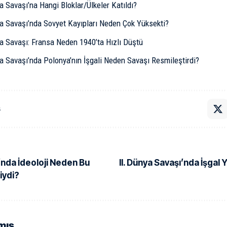
a Savaşı’na Hangi Bloklar/Ülkeler Katıldı?
ya Savaşı’nda Sovyet Kayıpları Neden Çok Yüksekti?
ya Savaşı: Fransa Neden 1940’ta Hızlı Düştü
a Savaşı’nda Polonya’nın İşgali Neden Savaşı Resmileştirdi?
ş
ı’nda İdeoloji Neden Bu
II. Dünya Savaşı’nda İşgal 
iydi?
mış