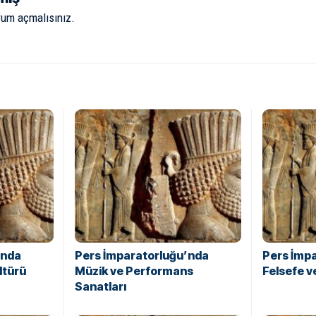
rum açmalısınız
.
’nda
Pers İmparatorluğu’nda
Pers İmp
ltürü
Müzik ve Performans
Felsefe 
Sanatları