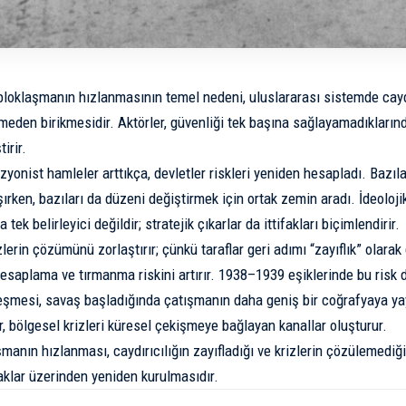
loklaşmanın hızlanmasının temel nedeni, uluslararası sistemde caydı
meden birikmesidir. Aktörler, güvenliği tek başına sağlayamadıklarında
tirir.
zyonist hamleler arttıkça, devletler riskleri yeniden hesapladı. Bazıl
şırken, bazıları da düzeni değiştirmek için ortak zemin aradı. İdeolojik 
 tek belirleyici değildir; stratejik çıkarlar da ittifakları biçimlendirir.
lerin çözümünü zorlaştırır; çünkü taraflar geri adımı “zayıflık” olara
hesaplama ve tırmanma riskini artırır. 1938–1939 eşiklerinde bu risk 
leşmesi, savaş başladığında çatışmanın daha geniş bir coğrafyaya yayı
r, bölgesel krizleri küresel çekişmeye bağlayan kanallar oluşturur.
şmanın hızlanması, caydırıcılığın zayıfladığı ve krizlerin çözülemediğ
faklar üzerinden yeniden kurulmasıdır.