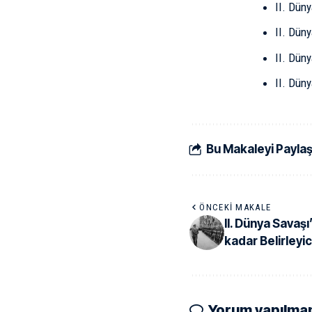
II. Düny
II. Dün
II. Dün
II. Düny
Bu Makaleyi Payla
ÖNCEKI MAKALE
II. Dünya Savaş
kadar Belirleyic
Yorum yapılma