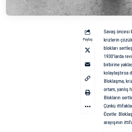
Savaş öncesi b
krizlerin çözül
Paylaş
blokları sertleş
1930’larda revi
birbirine yakla
kolaylaştırsa da
Bloklaşma, kriz
ortam, yanlış 
Blokların sert
Çünkü ittifakla
Özetle: Blokla
arayışının itti