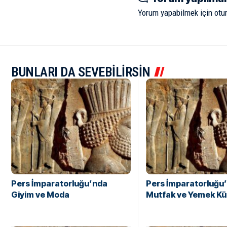
Yorum yapabilmek için
otu
BUNLARI DA SEVEBİLİRSİN
Pers İmparatorluğu’nda
Pers İmparatorluğu
Giyim ve Moda
Mutfak ve Yemek Kü