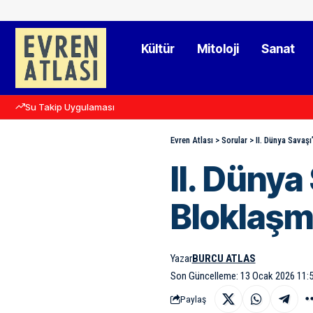
Kültür
Mitoloji
Sanat
Su Takip Uygulaması
Evren Atlası
>
Sorular
>
II. Dünya Savaş
II. Düny
Bloklaşm
Yazar
BURCU ATLAS
Son Güncelleme: 13 Ocak 2026 11:
Paylaş