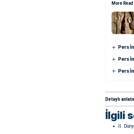
More Read
Pers İ
Pers İ
Pers İ
Detaylı anlatı
İlgili 
II. Düny