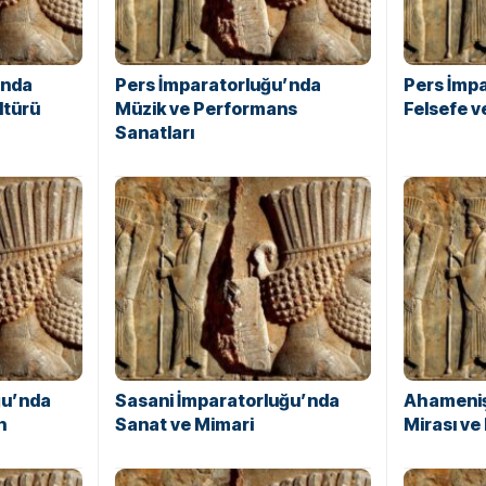
’nda
Pers İmparatorluğu’nda
Pers İmp
ltürü
Müzik ve Performans
Felsefe 
Sanatları
ğu’nda
Sasani İmparatorluğu’nda
Ahameniş
n
Sanat ve Mimari
Mirası ve 