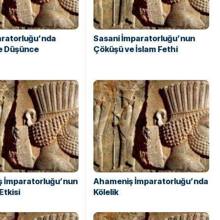
aratorluğu’nda
Sasani İmparatorluğu’nun
ve Düşünce
Çöküşü ve İslam Fethi
 İmparatorluğu’nun
Ahameniş İmparatorluğu’nda
Etkisi
Kölelik