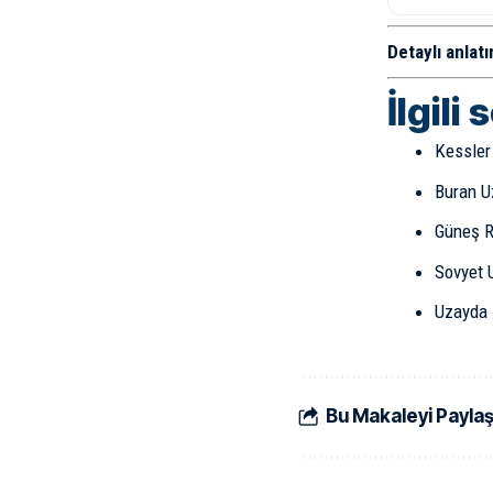
Detaylı anlatı
İlgili 
Kessler
Buran U
Güneş R
Sovyet 
Uzayda 
Bu Makaleyi Payla