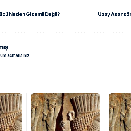
Yüzü Neden Gizemli Değil?
Uzay Asansörü
mış
rum açmalısınız
.