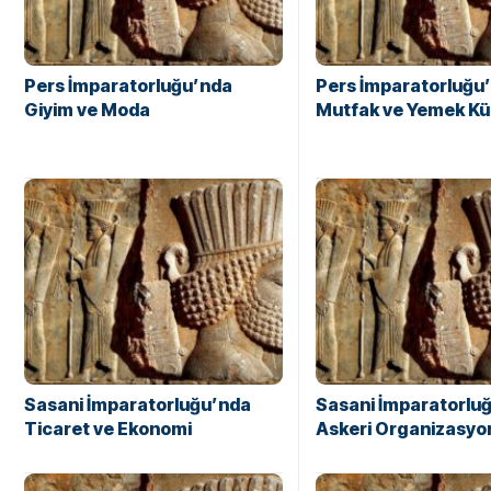
Pers İmparatorluğu’nda
Pers İmparatorluğu
Giyim ve Moda
Mutfak ve Yemek Kü
Sasani İmparatorluğu’nda
Sasani İmparatorlu
Ticaret ve Ekonomi
Askeri Organizasyo