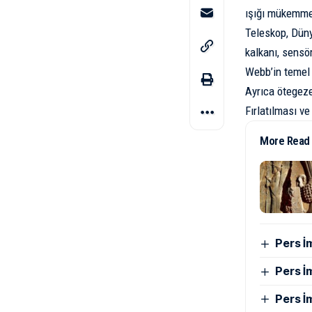
ışığı mükemmel
Teleskop, Düny
kalkanı, sensör
Webb’in temel 
Ayrıca ötegeze
Fırlatılması v
More Read
Pers İ
Pers İ
Pers İ