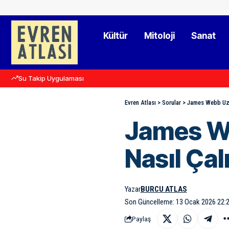
Kültür
Mitoloji
Sanat
Su Takip Uygulaması
Evren Atlası
>
Sorular
>
James Webb Uza
James W
Nasıl Çal
Yazar
BURCU ATLAS
Son Güncelleme: 13 Ocak 2026 22:
Paylaş