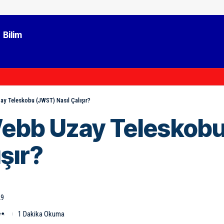
Bilim
y Teleskobu (JWST) Nasıl Çalışır?
ebb Uzay Teleskob
ışır?
29
1 Dakika Okuma