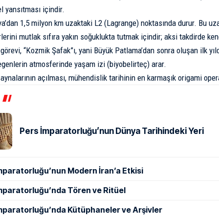
 yansıtması içindir.
a’dan 1,5 milyon km uzaktaki L2 (Lagrange) noktasında durur. Bu uz
lerini mutlak sıfıra yakın soğuklukta tutmak içindir; aksi takdirde ken
görevi, “Kozmik Şafak”ı, yani Büyük Patlama’dan sonra oluşan ilk yıldı
genlerin atmosferinde yaşam izi (biyobelirteç) arar.
e aynalarının açılması, mühendislik tarihinin en karmaşık origami oper
Pers İmparatorluğu’nun Dünya Tarihindeki Yeri
mparatorluğu’nun Modern İran’a Etkisi
mparatorluğu’nda Tören ve Ritüel
mparatorluğu’nda Kütüphaneler ve Arşivler