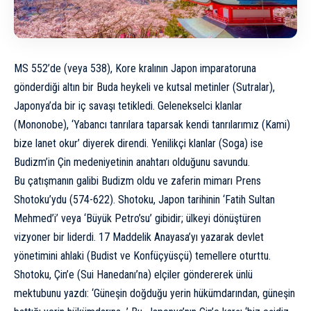
MS 552’de (veya 538), Kore kralının Japon imparatoruna
gönderdiği altın bir Buda heykeli ve kutsal metinler (Sutralar),
Japonya’da bir iç savaşı tetikledi. Gelenekselci klanlar
(Mononobe), ‘Yabancı tanrılara taparsak kendi tanrılarımız (Kami)
bize lanet okur’ diyerek direndi. Yenilikçi klanlar (Soga) ise
Budizm’in Çin medeniyetinin anahtarı olduğunu savundu.
Bu çatışmanın galibi Budizm oldu ve zaferin mimarı Prens
Shotoku’ydu (574-622). Shotoku, Japon tarihinin ‘Fatih Sultan
Mehmed’i’ veya ‘Büyük Petro’su’ gibidir; ülkeyi dönüştüren
vizyoner bir liderdi. 17 Maddelik Anayasa’yı yazarak devlet
yönetimini ahlaki (Budist ve Konfüçyüsçü) temellere oturttu.
Shotoku, Çin’e (Sui Hanedanı’na) elçiler göndererek ünlü
mektubunu yazdı: ‘Güneşin doğduğu yerin hükümdarından, güneşin