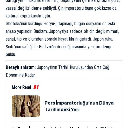
battığı yerin hükümdarına…’ Bu, Japonya’nın Çin’e karşı ‘biz eşidiz,
vassal değiliz’ deme şekliydi. Çin imparatoru buna çok kızsa da,
kültürel köprü kurulmuştu.
Shotoku’nun kurduğu Horyu-ji tapınağı, bugün dünyanın en eski
ahşap yapısıdır. Budizm, Japonya’ya sadece bir din değil; mimari,
sanat, tıp ve ölümden sonraki hayat fikrini getirdi. Japon ruhu,
Şinto’nun saflığı ile Budizm’in derinliği arasında yeni bir denge
buldu.
Detaylı anlatım:
Japonya’nın Tarihi: Kuruluşundan Orta Çağ
Dönemine Kadar
More Read
Pers İmparatorluğu’nun Dünya
Tarihindeki Yeri