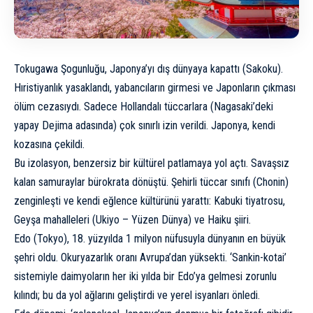
Tokugawa Şogunluğu, Japonya’yı dış dünyaya kapattı (Sakoku).
Hıristiyanlık yasaklandı, yabancıların girmesi ve Japonların çıkması
ölüm cezasıydı. Sadece Hollandalı tüccarlara (Nagasaki’deki
yapay Dejima adasında) çok sınırlı izin verildi. Japonya, kendi
kozasına çekildi.
Bu izolasyon, benzersiz bir kültürel patlamaya yol açtı. Savaşsız
kalan samuraylar bürokrata dönüştü. Şehirli tüccar sınıfı (Chonin)
zenginleşti ve kendi eğlence kültürünü yarattı: Kabuki tiyatrosu,
Geyşa mahalleleri (Ukiyo – Yüzen Dünya) ve Haiku şiiri.
Edo (Tokyo), 18. yüzyılda 1 milyon nüfusuyla dünyanın en büyük
şehri oldu. Okuryazarlık oranı Avrupa’dan yüksekti. ‘Sankin-kotai’
sistemiyle daimyoların her iki yılda bir Edo’ya gelmesi zorunlu
kılındı; bu da yol ağlarını geliştirdi ve yerel isyanları önledi.