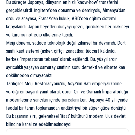
Bu süreçte Japonya, dünyanın en hızlı ‘know-how’ transferini
gerçekleştirdi. İngiltere’den donanma ve demiryolu, Almanya’dan
ordu ve anayasa, Fransa’dan hukuk, ABD’den eğitim sistemi
kopyalandı. Japon heyetleri dünyayı gezdi, gördükleri her makineyi
ve kurumu not edip ülkelerine taşıdı.
Meiji dönemi, sadece teknolojik değil, zihinsel bir devrimdi. Dört
sınıflı kast sistemi (asker, çiftçi, zanaatkar, tüccar) kaldırıldı;
herkes ‘imparatorun tebaası’ olarak eşitlendi. Bu, yüzyıllardır
ayrıcalıklı yaşayan samuray sınıfının sonu demekti ve elbette kan
dökülmeden olmayacaktı.
Tarihçiler Meiji Restorasyonu’nu, Asya’nın Batı emperyalizmine
verdiği en başarılı yanıt olarak görür. Çin ve Osmanlı İmparatorluğu
modernleşme sancıları içinde parçalanırken, Japonya 40 yıl içinde
feodal bir tarım toplumundan endüstriyel bir süper güce dönüştü.
Bu başarının sırrı, geleneksel ‘itaat’ kültürünü modern ‘ulus devlet’
bilincine kanalize edebilmesindeydi.