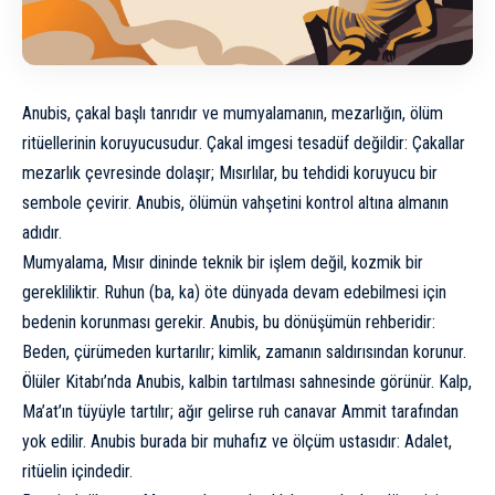
Anubis, çakal başlı tanrıdır ve mumyalamanın, mezarlığın, ölüm
ritüellerinin koruyucusudur. Çakal imgesi tesadüf değildir: Çakallar
mezarlık çevresinde dolaşır; Mısırlılar, bu tehdidi koruyucu bir
sembole çevirir. Anubis, ölümün vahşetini kontrol altına almanın
adıdır.
Mumyalama, Mısır dininde teknik bir işlem değil, kozmik bir
gerekliliktir. Ruhun (ba, ka) öte dünyada devam edebilmesi için
bedenin korunması gerekir. Anubis, bu dönüşümün rehberidir:
Beden, çürümeden kurtarılır; kimlik, zamanın saldırısından korunur.
Ölüler Kitabı’nda Anubis, kalbin tartılması sahnesinde görünür. Kalp,
Ma’at’ın tüyüyle tartılır; ağır gelirse ruh canavar Ammit tarafından
yok edilir. Anubis burada bir muhafız ve ölçüm ustasıdır: Adalet,
ritüelin içindedir.