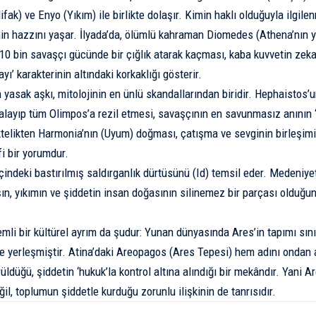
ifak) ve Enyo (Yıkım) ile birlikte dolaşır. Kimin haklı olduğuyla ilgi
n hazzını yaşar. İlyada’da, ölümlü kahraman Diomedes (Athena’nın y
 10 bin savaşçı gücünde bir çığlık atarak kaçması, kaba kuvvetin zeka 
yı’ karakterinin altındaki korkaklığı gösterir.
n yasak aşkı, mitolojinin en ünlü skandallarından biridir. Hephaistos’
kalayıp tüm Olimpos’a rezil etmesi, savaşçının en savunmasız anının ‘
ktelikten Harmonia’nın (Uyum) doğması, çatışma ve sevginin birleşimi
i bir yorumdur.
içindeki bastırılmış saldırganlık dürtüsünü (Id) temsil eder. Medeniye
şın, yıkımın ve şiddetin insan doğasının silinemez bir parçası olduğun
emli bir kültürel ayrım da şudur: Yunan dünyasında Ares’in tapımı sın
ne yerleşmiştir. Atina’daki Areopagos (Ares Tepesi) hem adını ondan 
üldüğü, şiddetin ‘hukuk’la kontrol altına alındığı bir mekândır. Yani 
il, toplumun şiddetle kurduğu zorunlu ilişkinin de tanrısıdır.