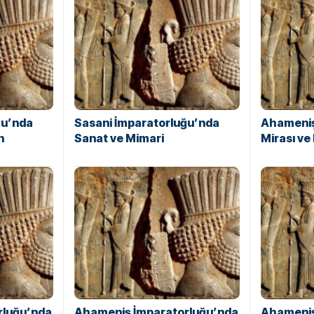
ğu’nda
Sasani İmparatorluğu’nda
Ahameniş
n
Sanat ve Mimari
Mirası ve 
rluğu’nda
Ahameniş İmparatorluğu’nda
Ahameniş