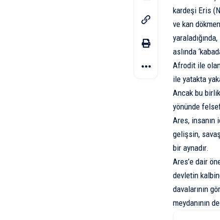
kardeşi Eris (N
ve kan dökmeni
yaraladığında,
aslında ‘kabada
Afrodit ile ola
ile yatakta ya
Ancak bu birli
yönünde felsef
Ares, insanın 
gelişsin, sava
bir aynadır.
Ares’e dair ön
devletin kalbi
davalarının gör
meydanının değ