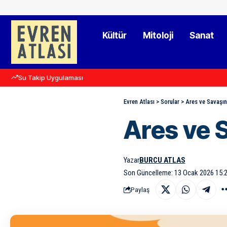
Kültür
Mitoloji
Sanat
Su Takip Uygulaması
Evren Atlası
>
Sorular
>
Ares ve Savaşın
Ares ve 
Yazar
BURCU ATLAS
Son Güncelleme: 13 Ocak 2026 15:
Paylaş