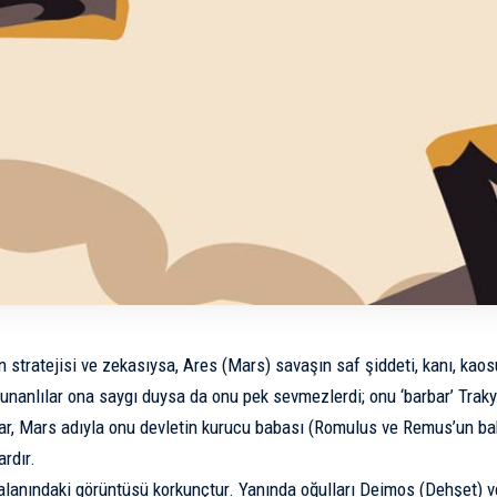
 stratejisi ve zekasıysa, Ares (Mars) savaşın saf şiddeti, kanı, kaosu
nanlılar ona saygı duysa da onu pek sevmezlerdi; onu ‘barbar’ Trakyalı
r, Mars adıyla onu devletin kurucu babası (Romulus ve Remus’un bab
rdır.
alanındaki görüntüsü korkunçtur. Yanında oğulları Deimos (Dehşet) v