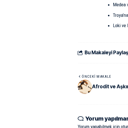
Medea v
Troya’n
Loki ve
Bu Makaleyi Payla
ÖNCEKI MAKALE
Afrodit ve Aşkı
Yorum yapılma
Yorum yapabilmek için
otu