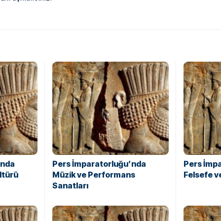
’nda
Pers İmparatorluğu’nda
Pers İmp
ltürü
Müzik ve Performans
Felsefe 
Sanatları