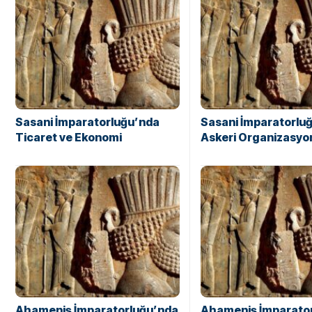
Sasani İmparatorluğu’nda
Sasani İmparatorlu
Ticaret ve Ekonomi
Askeri Organizasyo
Ahameniş İmparatorluğu’nda
Ahameniş İmparato