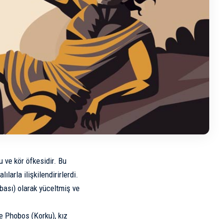
 ve kör öfkesidir. Bu
larla ilişkilendirirlerdi.
ası) olarak yüceltmiş ve
e Phobos (Korku), kız