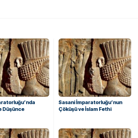
aratorluğu’nda
Sasani İmparatorluğu’nun
ve Düşünce
Çöküşü ve İslam Fethi