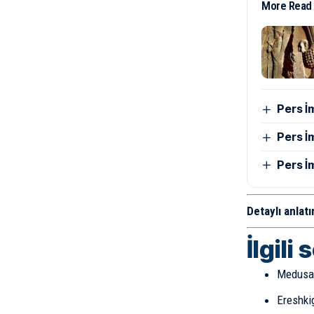
More Read
Pers İ
Pers İ
Pers İ
Detaylı anlatı
İlgili 
Medusa 
Ereshki