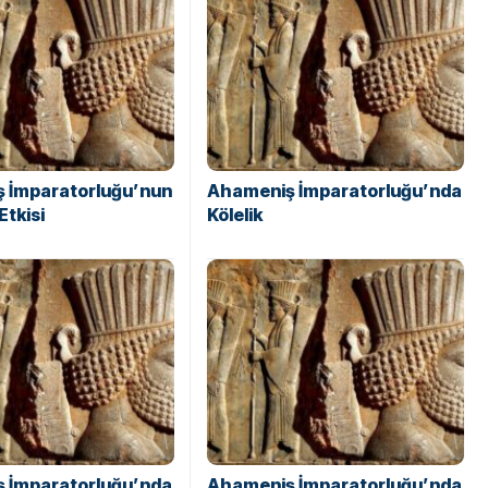
 İmparatorluğu’nun
Ahameniş İmparatorluğu’nda
Etkisi
Kölelik
 İmparatorluğu’nda
Ahameniş İmparatorluğu’nda