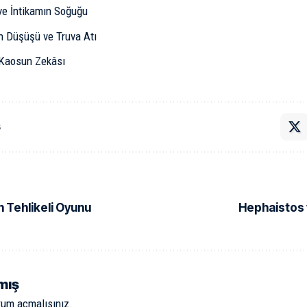
e İntikamın Soğuğu
ın Düşüşü ve Truva Atı
 Kaosun Zekâsı
ş
n Tehlikeli Oyunu
Hephaistos 
mış
rum açmalısınız
.