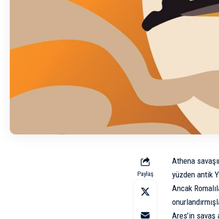
Athena savaşın
yüzden antik Yu
Paylaş
Ancak Romalıla
onurlandırmışla
Ares’in savaş 