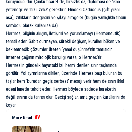
koruyucusudur. Çünkü ticaret de, hırsızlık da, diplomasi de ‘ikna
yeteneği’ ve ‘hızlı zeka’ gerektirir. Elindeki Caduceus (çift yılanlı
asa), zıtlıkların dengesini ve şifayı simgeler (bugün yanlışlıkla tıbbın
sembolü olarak kullanılsa da).
Hermes, bilginin akışını, iletişimi ve yorumlamayı (Hermeneutik)
temsil eder. Sabit durmayan, sürekli değişen, kuralları büken ve
beklenmedik çözümler üreten ‘yanal düşünme’nin tanrısıdır.
İnternet çağının mitolojik karşılığı varsa, o Hermes’tir.
Hermes’in gündelik hayattaki izi ‘herm’ denilen sınır taşlarında
görülür: Yol ayrımlarına dikilen, üzerinde Hermes başı bulunan bu
taşlar hem ‘buradan geçiş serbest’ mesajı verir hem de sınırı ihlal
edeni lanetle tehdit eder. Hermes böylece sadece hareketin
değil, sınırın da tanrısı olur: Geçişi sağlar, ama geçişin kurallarını da
koyar.
More Read