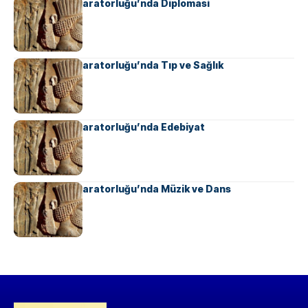
Ahameniş İmparatorluğu’nda Diplomasi
Ahameniş İmparatorluğu’nda Tıp ve Sağlık
Ahameniş İmparatorluğu’nda Edebiyat
Ahameniş İmparatorluğu’nda Müzik ve Dans