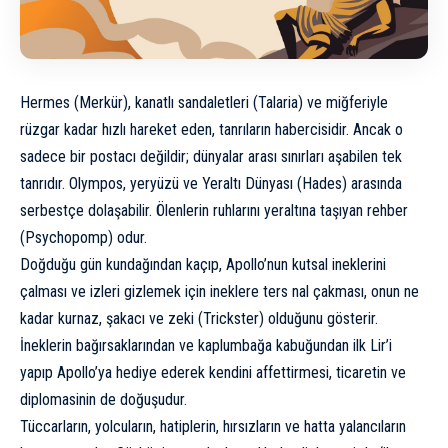
Hermes (Merkür), kanatlı sandaletleri (Talaria) ve miğferiyle
rüzgar kadar hızlı hareket eden, tanrıların habercisidir. Ancak o
sadece bir postacı değildir; dünyalar arası sınırları aşabilen tek
tanrıdır. Olympos, yeryüzü ve Yeraltı Dünyası (Hades) arasında
serbestçe dolaşabilir. Ölenlerin ruhlarını yeraltına taşıyan rehber
(Psychopomp) odur.
Doğduğu gün kundağından kaçıp, Apollo’nun kutsal ineklerini
çalması ve izleri gizlemek için ineklere ters nal çakması, onun ne
kadar kurnaz, şakacı ve zeki (Trickster) olduğunu gösterir.
İneklerin bağırsaklarından ve kaplumbağa kabuğundan ilk Lir’i
yapıp Apollo’ya hediye ederek kendini affettirmesi, ticaretin ve
diplomasinin de doğuşudur.
Tüccarların, yolcuların, hatiplerin, hırsızların ve hatta yalancıların