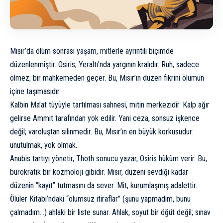
Mısır’da ölüm sonrası yaşam, mitlerle ayrıntılı biçimde
düzenlenmiştir. Osiris, Yeraltı’nda yargının kralıdır. Ruh, sadece
ölmez; bir mahkemeden geçer. Bu, Mısır’ın düzen fikrini ölümün
içine taşımasıdır.
Kalbin Ma’at tüyüyle tartılması sahnesi, mitin merkezidir. Kalp ağır
gelirse Ammit tarafından yok edilir. Yani ceza, sonsuz işkence
değil; varoluştan silinmedir. Bu, Mısır’ın en büyük korkusudur:
unutulmak, yok olmak.
Anubis tartıyı yönetir, Thoth sonucu yazar, Osiris hüküm verir. Bu,
bürokratik bir kozmoloji gibidir. Mısır, düzeni sevdiği kadar
düzenin “kayıt” tutmasını da sever. Mit, kurumlaşmış adalettir.
Ölüler Kitabı’ndaki “olumsuz itiraflar” (şunu yapmadım, bunu
çalmadım…) ahlaki bir liste sunar. Ahlak, soyut bir öğüt değil; sınav