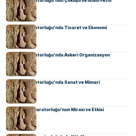
Sasani İmparatorluğu’nun Çöküşü ve İslam Fethi
Sasani İmparatorluğu’nda Ticaret ve Ekonomi
Sasani İmparatorluğu’nda Askeri Organizasyon
Sasani İmparatorluğu’nda Sanat ve Mimari
Ahameniş İmparatorluğu’nun Mirası ve Etkisi