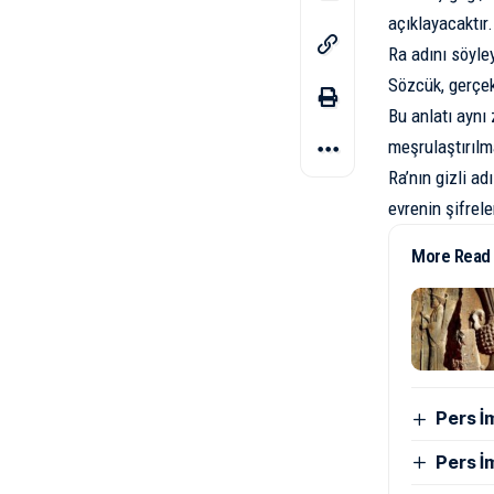
açıklayacaktır.
Ra adını söyley
Sözcük, gerçekl
Bu anlatı aynı
meşrulaştırılma
Ra’nın gizli adı
evrenin şifreler
More Read
Pers İ
Pers İ