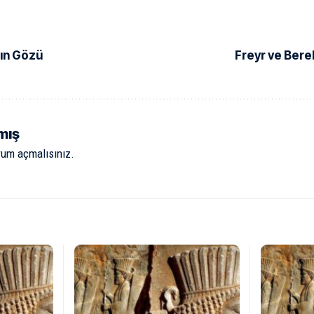
ğın Gözü
Freyr ve Berek
mış
rum açmalısınız
.