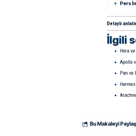
Pers İ
Detaylı anlatı
İlgili 
Hera ve 
Apollo v
Pan ve 
Hermes K
Arachne
Bu Makaleyi Payla