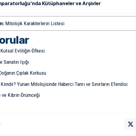
mparatorluğu’nda Kütüphaneler ve Arşivler
m:
Mitolojik Karakterlerin Listesi
sorular
Kutsal Evliliğin Öfkesi
e Sanatın Işığı
Doğanın Çıplak Korkusu
imdir? Yunan Mitolojisinde Haberci Tanrı ve Sınırların Efendisi
 ve Kibrin Örümceği
ş