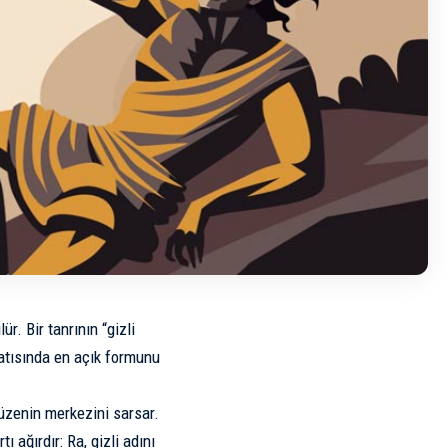
r. Bir tanrının “gizli
latısında en açık formunu
 düzenin merkezini sarsar.
ı ağırdır: Ra, gizli adını