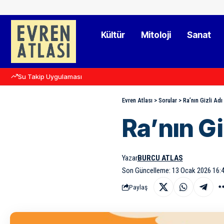
Kültür
Mitoloji
Sanat
Su Takip Uygulaması
Evren Atlası
>
Sorular
>
Ra’nın Gizli Ad
Ra’nın G
Yazar
BURCU ATLAS
Son Güncelleme: 13 Ocak 2026 16:
Paylaş