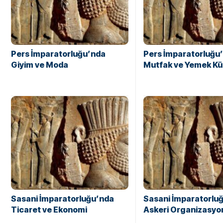
Pers İmparatorluğu’nda
Pers İmparatorluğu
Giyim ve Moda
Mutfak ve Yemek Kü
Sasani İmparatorluğu’nda
Sasani İmparatorlu
Ticaret ve Ekonomi
Askeri Organizasyo