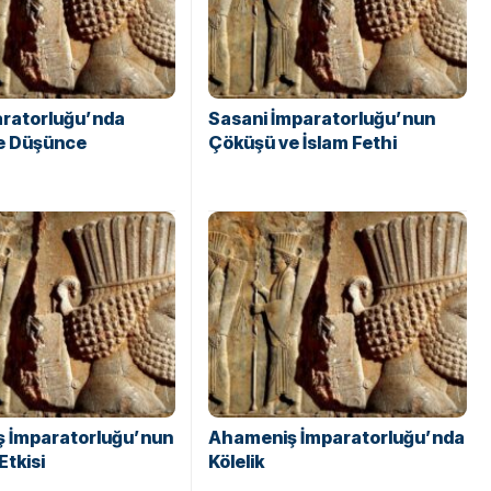
aratorluğu’nda
Sasani İmparatorluğu’nun
ve Düşünce
Çöküşü ve İslam Fethi
 İmparatorluğu’nun
Ahameniş İmparatorluğu’nda
Etkisi
Kölelik