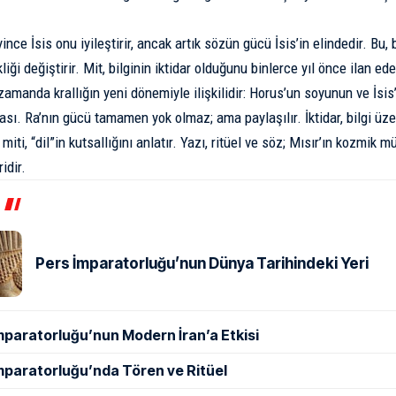
ince İsis onu iyileştirir, ancak artık sözün gücü İsis’in elindedir. Bu,
iği değiştirir. Mit, bilginin iktidar olduğunu binlerce yıl önce ilan ede
 zamanda krallığın yeni dönemiyle ilişkilidir: Horus’un soyunun ve İsi
sı. Ra’nın gücü tamamen yok olmaz; ama paylaşılır. İktidar, bilgi üzer
 miti, “dil”in kutsallığını anlatır. Yazı, ritüel ve söz; Mısır’ın kozmik m
idir.
Pers İmparatorluğu’nun Dünya Tarihindeki Yeri
mparatorluğu’nun Modern İran’a Etkisi
mparatorluğu’nda Tören ve Ritüel