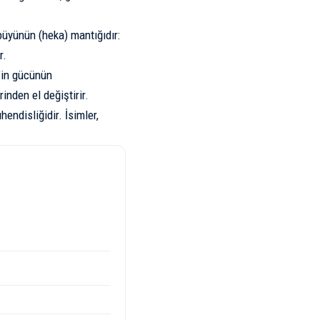
 büyünün (heka) mantığıdır:
r.
s’in gücünün
inden el değiştirir.
ühendisliğidir. İsimler,