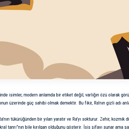
inde isimler, modern anlamda bir etiket değil; varlığın özü olarak görülü
 onun üzerinde güç sahibi olmak demektir. Bu fikir, Ra’nın gizli adı an
Ra’nın tükürüğünden bir yılan yaratır ve Ra’yı sokturur. Zehir, kozmik
“kral tanrı”nın bile kırılgan olduğunu gösterir. İsis şifayı sunar ama şart