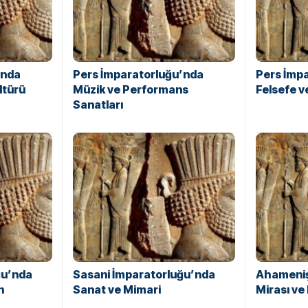
’nda
Pers İmparatorluğu’nda
Pers İmp
ltürü
Müzik ve Performans
Felsefe 
Sanatları
ğu’nda
Sasani İmparatorluğu’nda
Ahameniş
n
Sanat ve Mimari
Mirası ve 