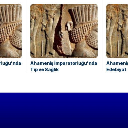
rluğu’nda
Ahameniş İmparatorluğu’nda
Ahameniş
Tıp ve Sağlık
Edebiyat