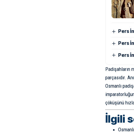
Pers İ
Pers İ
Pers İ
Padişahların m
parçasıdır. An
Osmanlı padişa
imparatorluğun
çöküşünü hızla
İlgili 
Osmanlı