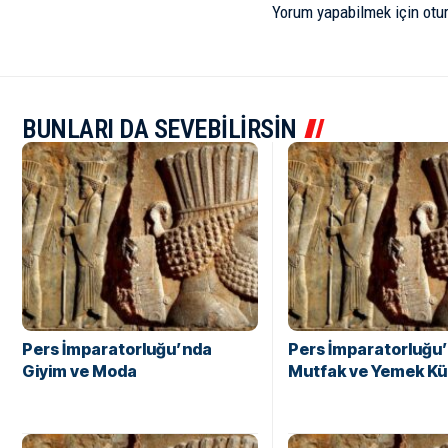
Yorum yapabilmek için
otu
BUNLARI DA SEVEBİLİRSİN
Pers İmparatorluğu’nda
Pers İmparatorluğu
Giyim ve Moda
Mutfak ve Yemek Kü