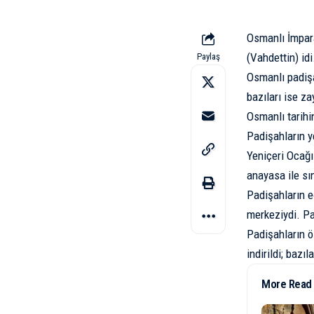
Osmanlı İmpara
(Vahdettin) idi
Paylaş
Osmanlı padişah
bazıları ise z
Osmanlı tarihi
Padişahların y
Yeniçeri Ocağı 
anayasa ile sın
Padişahların e
merkeziydi. Pa
Padişahların ö
indirildi; bazı
More Read