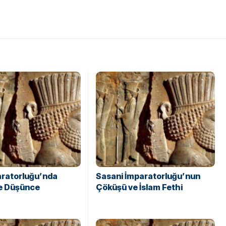
aratorluğu’nda
Sasani İmparatorluğu’nun
ve Düşünce
Çöküşü ve İslam Fethi