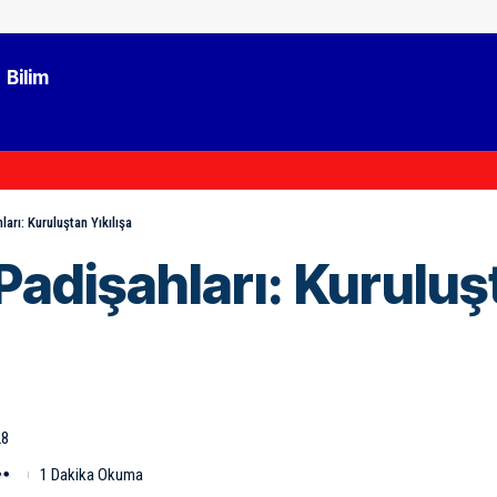
Bilim
arı: Kuruluştan Yıkılışa
Padişahları: Kuruluş
28
1 Dakika Okuma