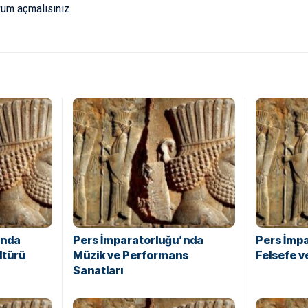
rum açmalısınız
.
’nda
Pers İmparatorluğu’nda
Pers İmp
ltürü
Müzik ve Performans
Felsefe 
Sanatları