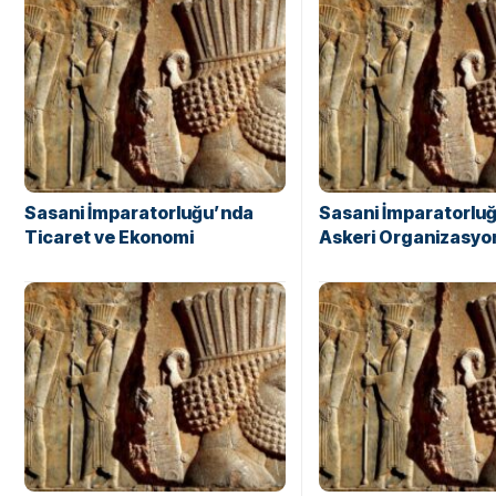
Sasani İmparatorluğu’nda
Sasani İmparatorlu
Ticaret ve Ekonomi
Askeri Organizasyo