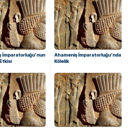
 İmparatorluğu’nun
Ahameniş İmparatorluğu’nda
Etkisi
Kölelik