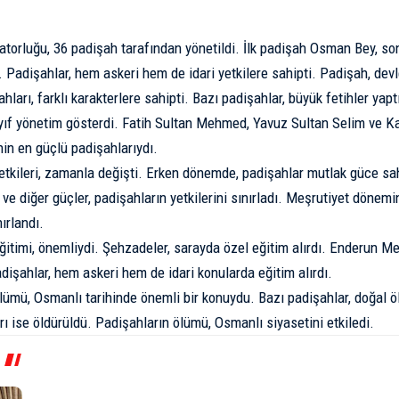
torluğu, 36 padişah tarafından yönetildi. İlk padişah Osman Bey, 
. Padişahlar, hem askeri hem de idari yetkilere sahipti. Padişah, devl
ları, farklı karakterlere sahipti. Bazı padişahlar, büyük fetihler yaptı;
ayıf yönetim gösterdi. Fatih Sultan Mehmed, Yavuz Sultan Selim ve 
nin en güçlü padişahlarıydı.
etkileri, zamanla değişti. Erken dönemde, padişahlar mutlak güce sa
ve diğer güçler, padişahların yetkilerini sınırladı. Meşrutiyet dönemin
ırlandı.
ğitimi, önemliydi. Şehzadeler, sarayda özel eğitim alırdı. Enderun Me
dişahlar, hem askeri hem de idari konularda eğitim alırdı.
lümü, Osmanlı tarihinde önemli bir konuydu. Bazı padişahlar, doğal öl
ları ise öldürüldü. Padişahların ölümü, Osmanlı siyasetini etkiledi.