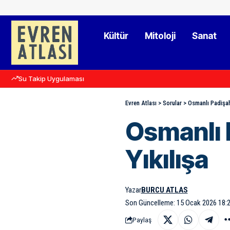
Kültür
Mitoloji
Sanat
Su Takip Uygulaması
Evren Atlası
>
Sorular
>
Osmanlı Padişahl
Osmanlı 
Yıkılışa
Yazar
BURCU ATLAS
Son Güncelleme: 15 Ocak 2026 18:
Paylaş