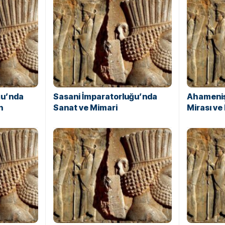
ğu’nda
Sasani İmparatorluğu’nda
Ahameniş
n
Sanat ve Mimari
Mirası ve 