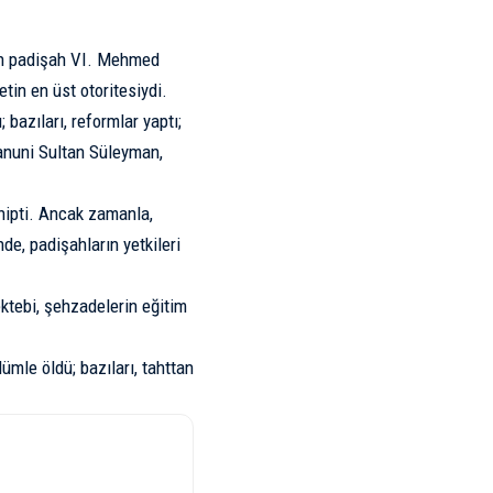
son padişah VI. Mehmed
etin en üst otoritesiydi.
 bazıları, reformlar yaptı;
Kanuni Sultan Süleyman,
hipti. Ancak zamanla,
de, padişahların yetkileri
ktebi, şehzadelerin eğitim
ümle öldü; bazıları, tahttan