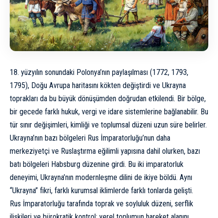
18. yüzyılın sonundaki Polonya’nın paylaşılması (1772, 1793,
1795), Doğu Avrupa haritasını kökten değiştirdi ve Ukrayna
toprakları da bu büyük dönüşümden doğrudan etkilendi. Bir bölge,
bir gecede farklı hukuk, vergi ve idare sistemlerine bağlanabilir. Bu
tür sınır değişimleri, kimliği ve toplumsal düzeni uzun süre belirler.
Ukrayna’nın bazı bölgeleri Rus İmparatorluğu’nun daha
merkeziyetçi ve Ruslaştırma eğilimli yapısına dahil olurken, bazı
batı bölgeleri Habsburg düzenine girdi. Bu iki imparatorluk
deneyimi, Ukrayna’nın modernleşme dilini de ikiye böldü. Aynı
“Ukrayna” fikri, farklı kurumsal iklimlerde farklı tonlarda gelişti.
Rus İmparatorluğu tarafında toprak ve soyluluk düzeni, serflik
ilişkileri ve bürokratik kontrol; yerel toplumun hareket alanını