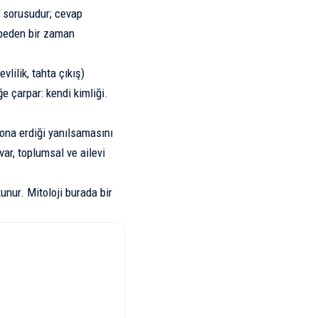
?” sorusudur; cevap
, beden bir zaman
lilik, tahta çıkış)
e çarpar: kendi kimliği.
ona erdiği yanılsamasını
var, toplumsal ve ailevi
nur. Mitoloji burada bir