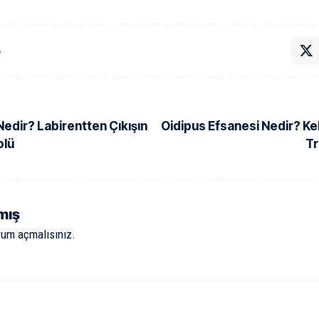
ş
 Nedir? Labirentten Çıkışın
Oidipus Efsanesi Nedir? Ke
olü
Tr
mış
rum açmalısınız
.