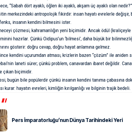
mece, “Sabah dört ayaklı, öğlen iki ayaklı, akşam üç ayaklı olan nedir
itin merkezindeki antropolojik fikirdir: insan hayatı evrelerle değişir
fenks, insanın kendini bilmesini ister.
eceyi çözmesi, kahramanlığın yeni biçimidir. Ancak ödül (kraliçeyle ev
inini hazırlar. Çünkü Oidipus’un ‘bilmesi’, daha büyük bir bilinmezliğ
ınırını gösterir: doğru cevap, doğru hayat anlamına gelmez.
lince kendini uçurumdan atması, krizlerin bazen “çözüm” ile aniden s
ebai’nin laneti sürer; çünkü problem, canavardan ibaret değildir. Cana
e çıkan biçimidir.
si, bugün bile popülerdir çünkü insanın kendini tanıma çabasına doku
sı kurar: hayatın evreleri, kimliğin kırılganlığı ve bilginin trajik bedeli.
Pers İmparatorluğu’nun Dünya Tarihindeki Yeri