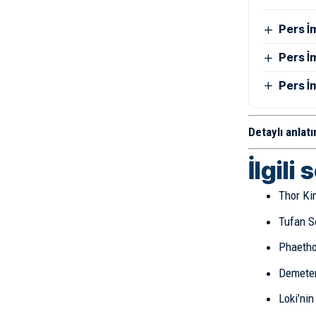
Pers İ
Pers İ
Pers İ
Detaylı anlatı
İlgili 
Thor Ki
Tufan S
Phaetho
Demeter
Loki’ni