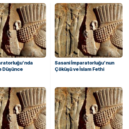
aratorluğu’nda
Sasani İmparatorluğu’nun
ve Düşünce
Çöküşü ve İslam Fethi