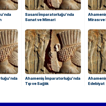
ğu’nda
Sasani İmparatorluğu’nda
Ahameniş
n
Sanat ve Mimari
Mirası ve 
rluğu’nda
Ahameniş İmparatorluğu’nda
Ahameniş
Tıp ve Sağlık
Edebiyat