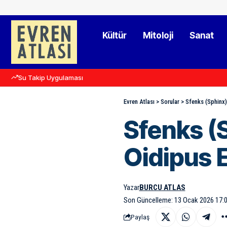
Kültür
Mitoloji
Sanat
Su Takip Uygulaması
Evren Atlası
>
Sorular
>
Sfenks (Sphinx)
Sfenks (
Oidipus 
Yazar
BURCU ATLAS
Son Güncelleme: 13 Ocak 2026 17:
Paylaş