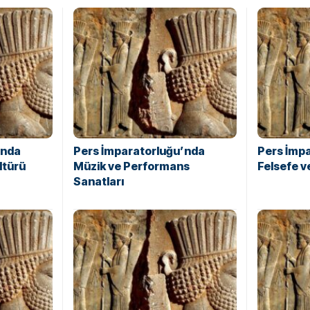
’nda
Pers İmparatorluğu’nda
Pers İmp
ltürü
Müzik ve Performans
Felsefe 
Sanatları