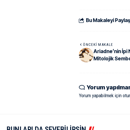
Bu Makaleyi Payla
ÖNCEKI MAKALE
Ariadne’nin İpi
Mitolojik Semb
Yorum yapılma
Yorum yapabilmek için
otu
BUNLARI DA SEVEBİLİRSİN