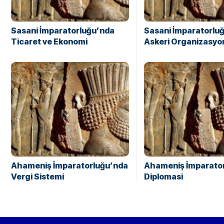
Sasani İmparatorluğu’nda
Sasani İmparatorlu
Ticaret ve Ekonomi
Askeri Organizasyo
Ahameniş İmparatorluğu’nda
Ahameniş İmparato
Vergi Sistemi
Diplomasi