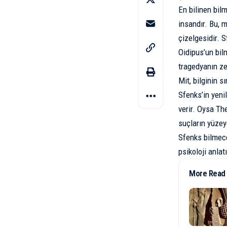
En bilinen bil
insandır. Bu, m
çizelgesidir. S
Oidipus’un bilm
tragedyanın zem
Mit, bilginin s
Sfenks’in yeni
verir. Oysa Th
suçların yüzey
Sfenks bilmece
psikoloji anlatı
More Read