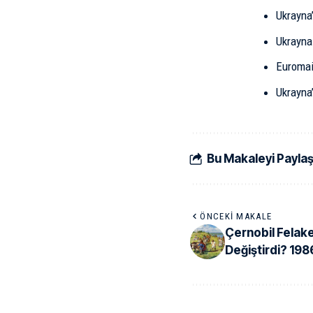
Ukrayna’
Ukrayna
Euromai
Ukrayna
Bu Makaleyi Payla
ÖNCEKI MAKALE
Çernobil Felake
Değiştirdi? 198