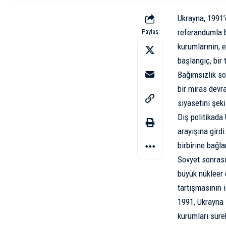
Ukrayna, 1991’d
referandumla b
Paylaş
kurumlarının, 
başlangıç, bir
Bağımsızlık so
bir miras devra
siyasetini şeki
Dış politikada
arayışına gird
birbirine bağla
Sovyet sonrası
büyük nükleer c
tartışmasının i
1991, Ukrayna 
kurumları sürek