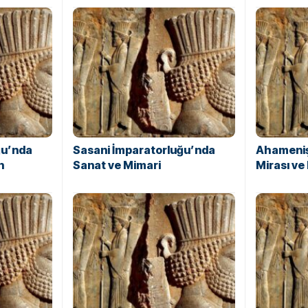
ğu’nda
Sasani İmparatorluğu’nda
Ahameniş
n
Sanat ve Mimari
Mirası ve 