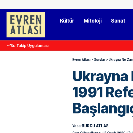
Kültür
Mitoloji
Sanat
Su Takip Uygulaması
Evren Atlası
>
Sorular
>
Ukrayna Ne Zam
Ukrayna 
1991 Ref
Başlangı
Yazar
BURCU ATLAS