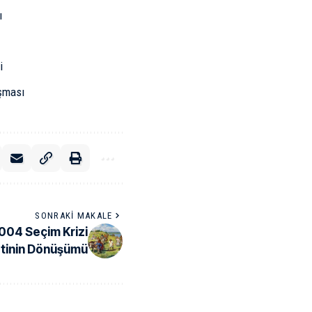
ı
i
ışması
SONRAKI MAKALE
004 Seçim Krizi
etinin Dönüşümü