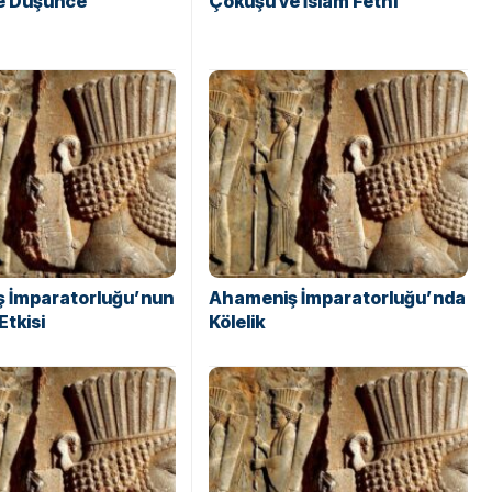
ve Düşünce
Çöküşü ve İslam Fethi
 İmparatorluğu’nun
Ahameniş İmparatorluğu’nda
Etkisi
Kölelik