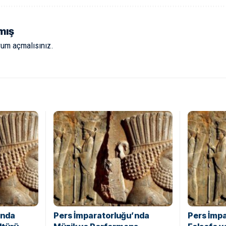
mış
rum açmalısınız
.
’nda
Pers İmparatorluğu’nda
Pers İmp