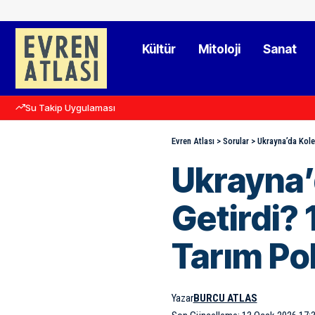
Kültür
Mitoloji
Sanat
Su Takip Uygulaması
Evren Atlası
>
Sorular
>
Ukrayna’da Kolek
Ukrayna’
Getirdi?
Tarım Pol
Yazar
BURCU ATLAS