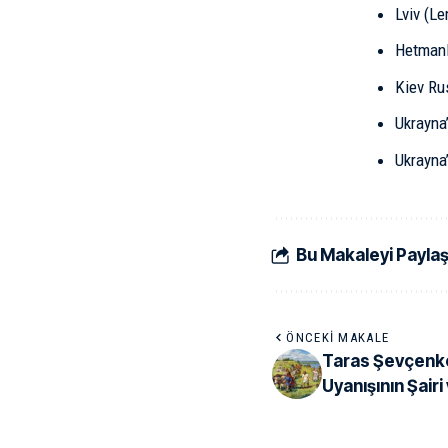
Lviv (L
Hetmanl
Kiev Ru
Ukrayna
Ukrayna’
Bu Makaleyi Payla
ÖNCEKI MAKALE
Taras Şevçenko
Uyanışının Şair