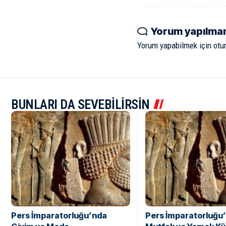
Yorum yapılma
Yorum yapabilmek için
otu
BUNLARI DA SEVEBİLİRSİN
Pers İmparatorluğu’nda
Pers İmparatorluğu