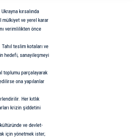
, Ukrayna kırsalında
 mülkiyet ve yerel karar
mı verimlilikten önce
 Tahıl teslim kotaları ve
tin hedefi, sanayileşmeyi
al toplumu parçalayarak
edilirse ona yapılanlar
endirilir. Her kıtlık
ları krizin şiddetini
 kültüründe ve devlet-
ak için yönetmek ister;