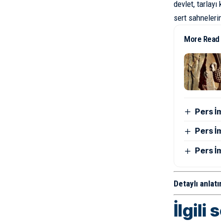
devlet, tarlay
sert sahnelerin
More Read
Pers İ
Pers İ
Pers İ
Detaylı anlatı
İlgili 