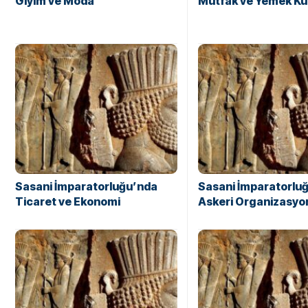
Giyim ve Moda
Mutfak ve Yemek Kü
Sasani İmparatorluğu’nda
Sasani İmparatorlu
Ticaret ve Ekonomi
Askeri Organizasyo