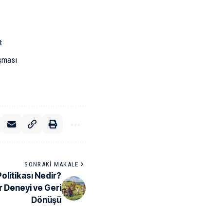
t
ışması
SONRAKI MAKALE
olitikası Nedir?
r Deneyi ve Geri
Dönüşü