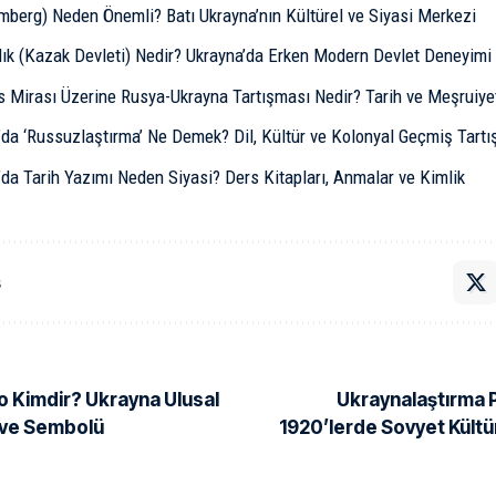
emberg) Neden Önemli? Batı Ukrayna’nın Kültürel ve Siyasi Merkezi
ık (Kazak Devleti) Nedir? Ukrayna’da Erken Modern Devlet Deneyimi
s Mirası Üzerine Rusya-Ukrayna Tartışması Nedir? Tarih ve Meşruiye
’da ‘Russuzlaştırma’ Ne Demek? Dil, Kültür ve Kolonyal Geçmiş Tart
da Tarih Yazımı Neden Siyasi? Ders Kitapları, Anmalar ve Kimlik
ş
 Kimdir? Ukrayna Ulusal
Ukraynalaştırma P
i ve Sembolü
1920’lerde Sovyet Kültü