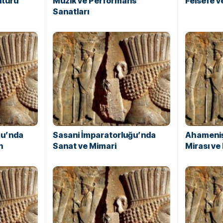
ltürü
Müzik ve Performans
Felsefe 
Sanatları
ğu’nda
Sasani İmparatorluğu’nda
Ahameniş
n
Sanat ve Mimari
Mirası ve 