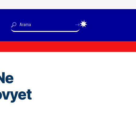
Ne
ovyet