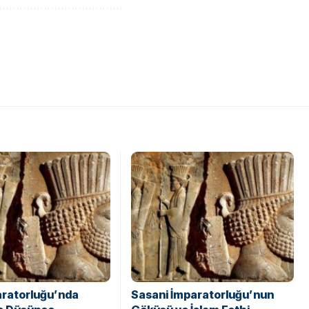
aratorluğu’nda
Sasani İmparatorluğu’nun