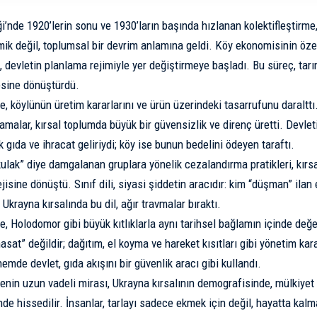
ği’nde 1920’lerin sonu ve 1930’ların başında hızlanan kolektifleştirme
k değil, toplumsal bir devrim anlamına geldi. Köy ekonomisinin özel
 devletin planlama rejimiyle yer değiştirmeye başladı. Bu süreç, tarı
esine dönüştürdü.
e, köylünün üretim kararlarını ve ürün üzerindeki tasarrufunu daralttı.
lamalar, kırsal toplumda büyük bir güvensizlik ve direnç üretti. Devle
gıda ve ihracat geliriydi; köy ise bunun bedelini ödeyen taraftı.
lak” diye damgalanan gruplara yönelik cezalandırma pratikleri, kırs
isine dönüştü. Sınıf dili, siyasi şiddetin aracıdır: kim “düşman” ilan 
. Ukrayna kırsalında bu dil, ağır travmalar bıraktı.
e, Holodomor gibi büyük kıtlıklarla aynı tarihsel bağlamın içinde değerl
sat” değildir; dağıtım, el koyma ve hareket kısıtları gibi yönetim karar
nemde devlet, gıda akışını bir güvenlik aracı gibi kullandı.
menin uzun vadeli mirası, Ukrayna kırsalının demografisinde, mülkiyet
nde hissedilir. İnsanlar, tarlayı sadece ekmek için değil, hayatta kalm