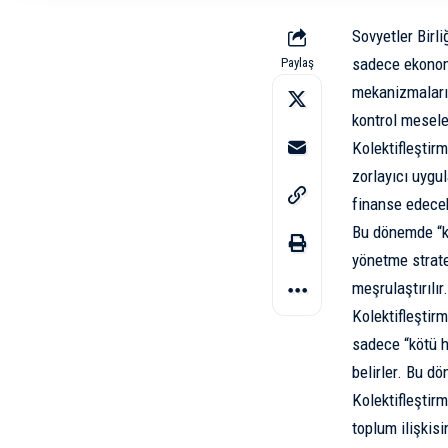
Sovyetler Birli
sadece ekonomi
Paylaş
mekanizmaları,
kontrol mesel
Kolektifleştirm
zorlayıcı uygu
finanse edecek 
Bu dönemde “ku
yönetme stratej
meşrulaştırılır
Kolektifleştirm
sadece “kötü ha
belirler. Bu dö
Kolektifleştir
toplum ilişkisi