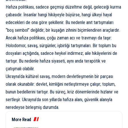
Hafıza politikası, sadece geçmişi düzeltme değil, geleceği kurma
çabasıdır. İnsanlar hangi hikâyeyle büyürse, hangi ülkeyi hayal
edecekleri de ona göre şekillenir. Bu nedenle anıt tartışmaları
“boş sembol” değildir; bir kuşağın zihnini biçimlendiren araçlardır.
Ancak hafıza politikası, çoğu zaman acı ve travmayı da taşır:
Holodomor, savaş, sürgünler, işbirliği tartışmaları. Bir toplum bu
dosyaları açtığında, sadece heykel indirmez; aile hikâyelerini de
tartışır. Bu nedenle hafıza siyaseti, aynı anda terapötik ve
çatışmalı olabilir.
Ukrayna’da kültürel savaş, modern devletleşmenin bir parçası
olarak okunabilir: devlet, kimliğini netleştirmeye çalışır; toplum,
bunun bedellerini tartışır. Bu süreç, kriz dönemlerinde hızlanır ve
sertleşir. Ukrayna’da son yıllarda hafıza alanı, güvenlik alanıyla
neredeyse birleşmiş durumda.
More Read