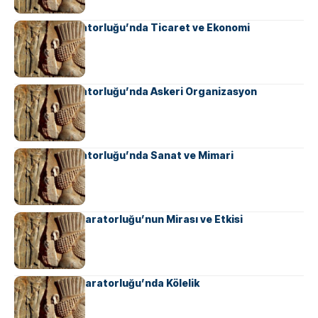
Sasani İmparatorluğu’nda Ticaret ve Ekonomi
Sasani İmparatorluğu’nda Askeri Organizasyon
Sasani İmparatorluğu’nda Sanat ve Mimari
Ahameniş İmparatorluğu’nun Mirası ve Etkisi
Ahameniş İmparatorluğu’nda Kölelik