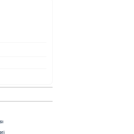
sı
eri