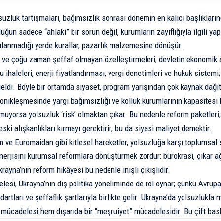
suzluk tartışmaları, bağımsızlık sonrası dönemin en kalıcı başlıkların
uğun sadece “ahlaki” bir sorun değil, kurumların zayıflığıyla ilgili ya
ulanmadığı yerde kurallar, pazarlık malzemesine dönüşür.
lı ve çoğu zaman şeffaf olmayan özelleştirmeleri, devletin ekonomik 
u ihaleleri, enerji fiyatlandırması, vergi denetimleri ve hukuk sistemi
geldi. Böyle bir ortamda siyaset, program yarışından çok kaynak dağıt
onikleşmesinde yargı bağımsızlığı ve kolluk kurumlarının kapasitesi be
uyorsa yolsuzluk ‘risk’ olmaktan çıkar. Bu nedenle reform paketleri
eski alışkanlıkları kırmayı gerektirir; bu da siyasi maliyet demektir.
 ve Euromaidan gibi kitlesel hareketler, yolsuzluğa karşı toplumsal s
erjisini kurumsal reformlara dönüştürmek zordur: bürokrasi, çıkar ağl
krayna’nın reform hikâyesi bu nedenle inişli çıkışlıdır.
lesi, Ukrayna’nın dış politika yöneliminde de rol oynar; çünkü Avrup
artları ve şeffaflık şartlarıyla birlikte gelir. Ukrayna’da yolsuzlukla
 mücadelesi hem dışarıda bir “meşruiyet” mücadelesidir. Bu çift baskı,