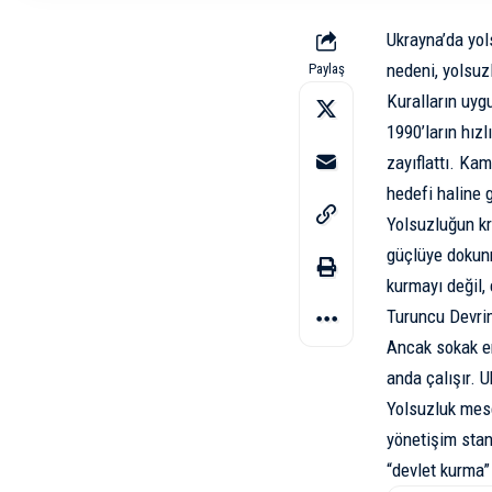
Ukrayna’da yol
nedeni, yolsuzl
Paylaş
Kuralların uyg
1990’ların hız
zayıflattı. Kam
hedefi haline 
Yolsuzluğun kr
güçlüye dokunm
kurmayı değil, 
Turuncu Devrim
Ancak sokak en
anda çalışır. U
Yolsuzluk mese
yönetişim stand
“devlet kurma”