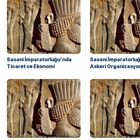
Sasani İmparatorluğu’nda
Sasani İmparatorlu
Ticaret ve Ekonomi
Askeri Organizasyo