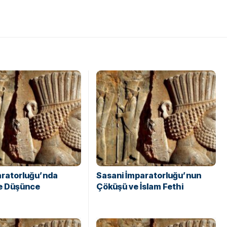
aratorluğu’nda
Sasani İmparatorluğu’nun
ve Düşünce
Çöküşü ve İslam Fethi