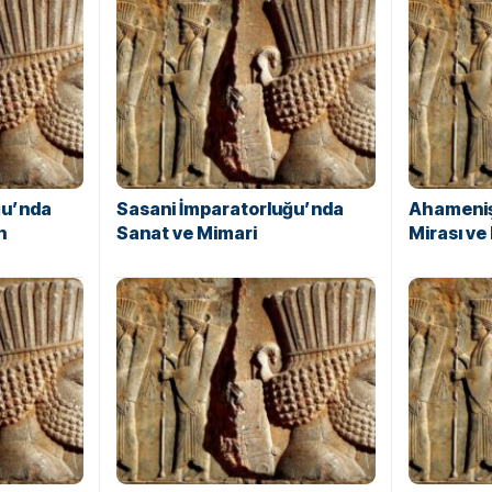
ğu’nda
Sasani İmparatorluğu’nda
Ahameniş
n
Sanat ve Mimari
Mirası ve 