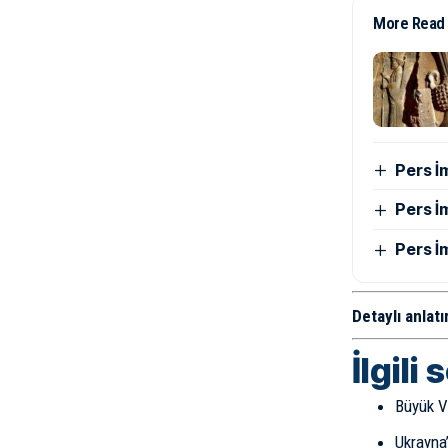
More Read
Pers İ
Pers İ
Pers İ
Detaylı anlatı
İlgili 
Büyük V
Ukrayna