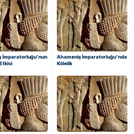
 İmparatorluğu’nun
Ahameniş İmparatorluğu’nda
Etkisi
Kölelik