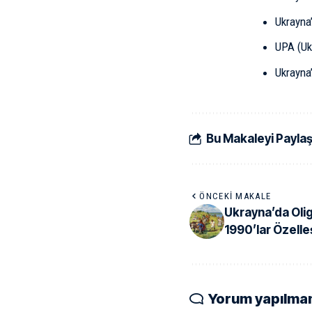
Ukrayna
UPA (Ukr
Ukrayna’
Bu Makaleyi Payla
ÖNCEKI MAKALE
Ukrayna’da Olig
1990’lar Özelleş
Yorum yapılma