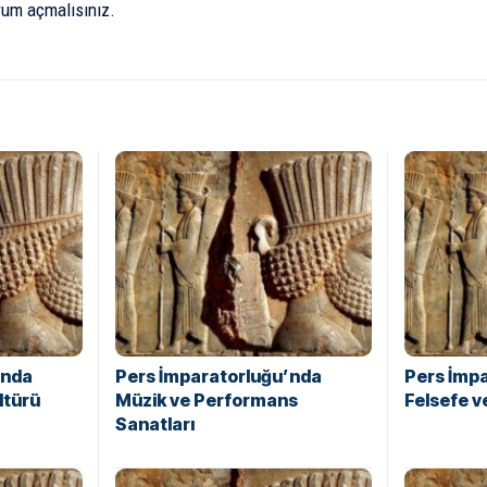
rum açmalısınız
.
’nda
Pers İmparatorluğu’nda
Pers İmp
ltürü
Müzik ve Performans
Felsefe 
Sanatları