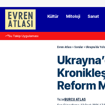
Kültür
Mitoloji
Sanat
Su Takip Uygulaması
Evren Atlası
>
Sorular
>
Ukrayna’da Yols
Ukrayna’
Kronikleş
Reform 
Yazar
BURCU ATLAS