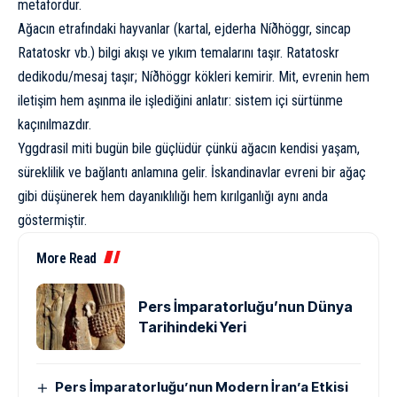
metafordur.
Ağacın etrafındaki hayvanlar (kartal, ejderha Níðhöggr, sincap
Ratatoskr vb.) bilgi akışı ve yıkım temalarını taşır. Ratatoskr
dedikodu/mesaj taşır; Níðhöggr kökleri kemirir. Mit, evrenin hem
iletişim hem aşınma ile işlediğini anlatır: sistem içi sürtünme
kaçınılmazdır.
Yggdrasil miti bugün bile güçlüdür çünkü ağacın kendisi yaşam,
süreklilik ve bağlantı anlamına gelir. İskandinavlar evreni bir ağaç
gibi düşünerek hem dayanıklılığı hem kırılganlığı aynı anda
göstermiştir.
More Read
Pers İmparatorluğu’nun Dünya
Tarihindeki Yeri
Pers İmparatorluğu’nun Modern İran’a Etkisi