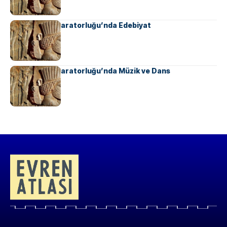
Ahameniş İmparatorluğu’nda Edebiyat
Ahameniş İmparatorluğu’nda Müzik ve Dans