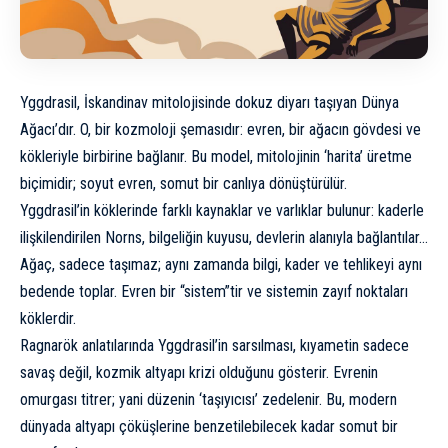
Yggdrasil, İskandinav mitolojisinde dokuz diyarı taşıyan Dünya
Ağacı’dır. O, bir kozmoloji şemasıdır: evren, bir ağacın gövdesi ve
kökleriyle birbirine bağlanır. Bu model, mitolojinin ‘harita’ üretme
biçimidir; soyut evren, somut bir canlıya dönüştürülür.
Yggdrasil’in köklerinde farklı kaynaklar ve varlıklar bulunur: kaderle
ilişkilendirilen Norns, bilgeliğin kuyusu, devlerin alanıyla bağlantılar…
Ağaç, sadece taşımaz; aynı zamanda bilgi, kader ve tehlikeyi aynı
bedende toplar. Evren bir “sistem”tir ve sistemin zayıf noktaları
köklerdir.
Ragnarök anlatılarında Yggdrasil’in sarsılması, kıyametin sadece
savaş değil, kozmik altyapı krizi olduğunu gösterir. Evrenin
omurgası titrer; yani düzenin ‘taşıyıcısı’ zedelenir. Bu, modern
dünyada altyapı çöküşlerine benzetilebilecek kadar somut bir