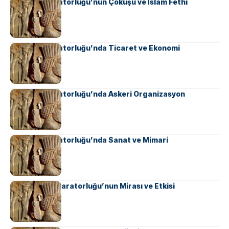
Sasani İmparatorluğu’nun Çöküşü ve İslam Fethi
Sasani İmparatorluğu’nda Ticaret ve Ekonomi
Sasani İmparatorluğu’nda Askeri Organizasyon
Sasani İmparatorluğu’nda Sanat ve Mimari
Ahameniş İmparatorluğu’nun Mirası ve Etkisi