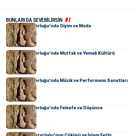
BUNLARI DA SEVEBİLİRSİN
Pers İmparatorluğu’nda Giyim ve Moda
Pers İmparatorluğu’nda Mutfak ve Yemek Kültürü
Pers İmparatorluğu’nda Müzik ve Performans Sanatları
Pers İmparatorluğu’nda Felsefe ve Düşünce
Sasani İmparatorluğu’nun Çöküşü ve İslam Fethi