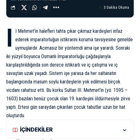
3 Dakika Okuma
I
I Mehmet’in halefleri tahta çıkar çıkmaz kardeşleri infaz
ederek imparatorluğun istikrarını koruma tavsiyesine genelde
uymuşlardır. Acımasız bir yöntemdi ama işe yarardı. Sonraki
iki yüzyıl boyunca Osmanlı İmparatorluğu çağdaşlarıyla
karşılaştırıldığında son derece istikrarlı ve iç çatışma ve iç
savaştan uzak yaşadı. Sistem işe yarasa da her saltanatın
başlangıcında masum soylu kardeşlerin yok edilmesi birçok
vicdanı rahatsız etti. Bu korku Sultan III. Mehmet’in (yö. 1595 –
1603) bazıları henüz çocuk olan 19. kardeşini öldürmesiyle zirve
yaptı. Ertesi gün saraydan çıkarılan çocuk tabutlar uzun bir hat
oluşturdu.
İÇİNDEKİLER