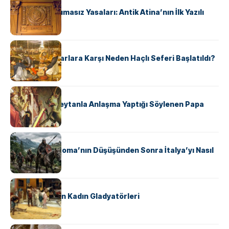
Draco’nun Acımasız Yasaları: Antik Atina’nın İlk Yazılı
Hukuk Kodu
KÜLTÜR
Avrupalı ​​Katharlara Karşı Neden Haçlı Seferi Başlatıldı?
KÜLTÜR
II. Silvester: Şeytanla Anlaşma Yaptığı Söylenen Papa
KÜLTÜR
Ostrogotlar Roma’nın Düşüşünden Sonra İtalya’yı Nasıl
Ele Geçirdi?
KÜLTÜR
Antik Roma’nın Kadın Gladyatörleri