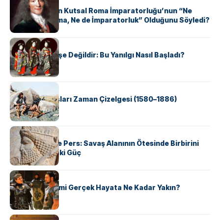
Voltaire Neden Kutsal Roma İmparatorluğu’nun “Ne
Kutsal, Ne Roma, Ne de İmparatorluk” Olduğunu Söyledi?
KÜLTÜR
Geyşalar Fahişe Değildir: Bu Yanılgı Nasıl Başladı?
KÜLTÜR
Apache Savaşları Zaman Çizelgesi (1580–1886)
KÜLTÜR
Antik Yunan ve Pers: Savaş Alanının Ötesinde Birbirini
Şekillendiren İki Güç
KÜLTÜR
‘Gladiator’ Filmi Gerçek Hayata Ne Kadar Yakın?
KÜLTÜR