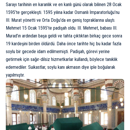
Sarayı tarihinin en karanlık ve en kanlı günü olarak bilinen 28 Ocak
1595’te gerçekleşti. 1595 yılına kadar Osmanlı İmparatorluğu’nu
III. Murat yönetti ve Orta Doğu’da en geniş topraklarına ulaştı.
Mehmet 15 Ocak 1595’te padişah oldu. III. Mehmet, babası III.
Murad’ın ardından başa geldi ve tahta çıktıktan birkaç gece sonra
19 kardeşini birden öldürdü. Daha önce tarihte hiç bu kadar fazla
soylu bir gecede idam edilmemişti. Padişah, görevi yerine
getirmek için sağır-dilsiz hizmetkarlar kullandı, böylece tanıklık
edemediler. Suikastlar, soylu kanı akmasın diye iple boğularak
yapılmıştır.