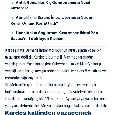
Antik Romalılar Kış Gündönümünü Nasıl
Kutlardı?
Atinalı İrini: Bizans İmparatoriçesi Neden
Kendi Oğlunu Kör Ettirdi?
Hannibal’ın Saguntum Kuşatması: İkinci Pön
Savaşı’nı Tetikleyen Kıvılcım
Kardeş katli, Osmanlı İmparatorluğu’nun kuruluşunda yasal bir
uygulama değildi. Kardeş öldürme II. Mehmet tarafından
yasallaştırıldı. Yasa kardeşleri Süleyman, İsa ve Musa’ya karşı
verdiği uzun bir iç savaşın ardından geldi. İç savaş 8 yıl sürdü ve
imparatorluğu zayıflattı.
III. Mehmet’e göre idam edilip başını kaybetmektense iple
boğdurulmak bir onurdu. Yine de genç şehzadelere yeterli bir
teselli olmayacağı açıktı. 19. şehzade Ayasofya’ya yakın bir yerde
yan yana defnedildiler. Mezar odaları bugün hala ziyaret edilebilir.
Kardeş katlinden vazgeçmek