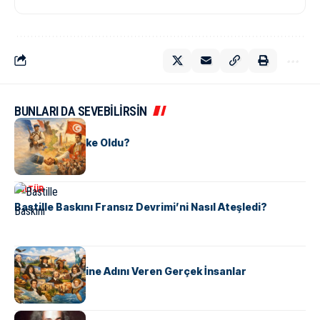
BUNLARI DA SEVEBİLİRSİN
KÜLTÜR
Tunus Nasıl Ülke Oldu?
KÜLTÜR
Bastille Baskını Fransız Devrimi’ni Nasıl Ateşledi?
KÜLTÜR
ABD Eyaletlerine Adını Veren Gerçek İnsanlar
KÜLTÜR