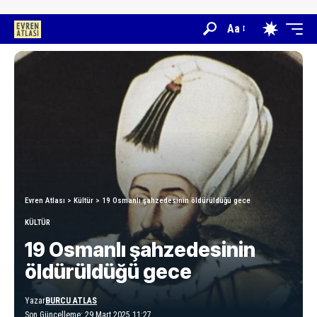
Aa
Evren Atlası
>
Kültür
>
19 Osmanlı şahzedesinin öldürüldüğü gece
KÜLTÜR
19 Osmanlı şahzedesinin
öldürüldüğü gece
Yazar
BURCU ATLAS
Son Güncelleme: 29 Mart 2025 11:27