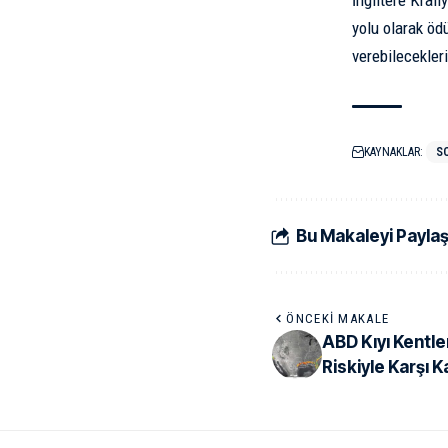
İngiltere Krali
yolu olarak öd
verebilecekleri
KAYNAKLAR:
S
Bu Makaleyi Payla
ÖNCEKI MAKALE
ABD Kıyı Kentl
Riskiyle Karşı K