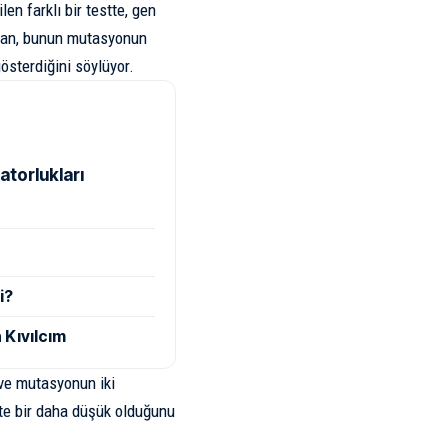
n farklı bir testte, gen
ffan, bunun mutasyonun
gösterdiğini söylüyor.
atorlukları
i?
 Kıvılcım
 ve mutasyonun iki
tte bir daha düşük olduğunu