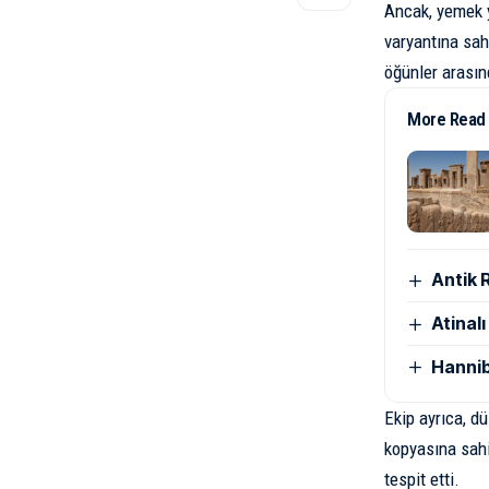
Ancak, yemek y
varyantına sah
öğünler arasınd
More Read
Antik 
Atinal
Hannib
Ekip ayrıca, d
kopyasına sahi
tespit etti.