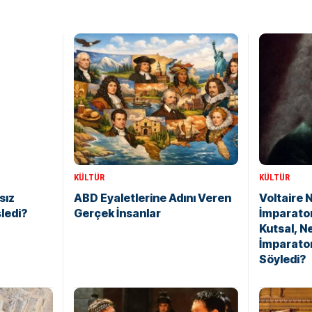
KÜLTÜR
KÜLTÜR
sız
ABD Eyaletlerine Adını Veren
Voltaire 
şledi?
Gerçek İnsanlar
İmparato
Kutsal, N
İmparato
Söyledi?