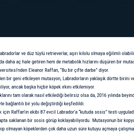
 Labradorlar ve düz tüylü retrieverlar, aşırı kilolu olmaya eğilimli olabi
da daha aç hale getiren hem de metabolik hızlarını düşüren bir mutas
versitesi’nden
Eleanor Raffan
, “Bu bir çifte darbe” diyor.
n bir geni etkileyen mutasyon, Labradorların yaklaşık dörtte birini ve
kiliyor, ancak başka hiçbir köpek ırkını etkilemiyor.
larını tam olarak nasıl etkilediği belirsiz olsa da, 2016 yılında beyin
 bağlantılı bir yolu değiştirdiği keşfedildi.
için Raffan’ın ekibi 87 evcil Labrador’a “kutuda sosis” testi uyguladı
apta saklanan bir sosis görüp koklayabiliyordu. Mutasyonun bir kopy
ip olmayan köpeklerden çok daha uzun süre kutuyu açmaya çalışmakt