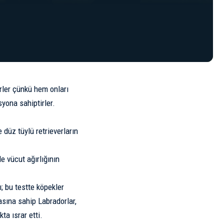
lirler çünkü hem onları
yona sahiptirler.
 düz tüylü retrieverların
de vücut ağırlığının
; bu testte köpekler
asına sahip Labradorlar,
a ısrar etti.