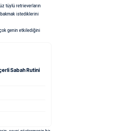
üz tüylü retrieverların
bakmak istediklerini
ok genin etkilediğini
rli Sabah Rutini