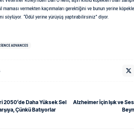
yet Veteriner Koleji’nden
Dan O’Neill
, aşırı kilolu köpekleri olan sahip
ül maması vermekten kaçınmaları gerektiğini ve bunun yerine köpekler
ni söylüyor. “Ödül yerine yürüyüş yaptırabilirsiniz” diyor.
CIENCE ADVANCES
ş
eri 2050’de Daha Yüksek Sel
Alzheimer İçin Işık ve Se
arşıya, Çünkü Batıyorlar
Beyni