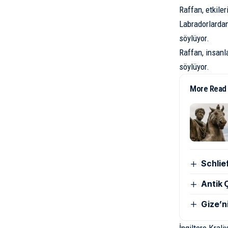
Raffan, etkiler
Labradorlardan
söylüyor.
Raffan, insanl
söylüyor.
More Read
Schlie
Antik Ç
Gize’n