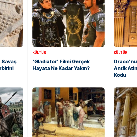
KÜLTÜR
KÜLTÜR
: Savaş
‘Gladiator’ Filmi Gerçek
Draco’nun
birini
Hayata Ne Kadar Yakın?
Antik Atin
Kodu