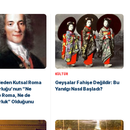
KÜLTÜR
Neden Kutsal Roma
Geyşalar Fahişe Değildir: Bu
rluğu’nun “Ne
Yanılgı Nasıl Başladı?
e Roma, Ne de
rluk” Olduğunu