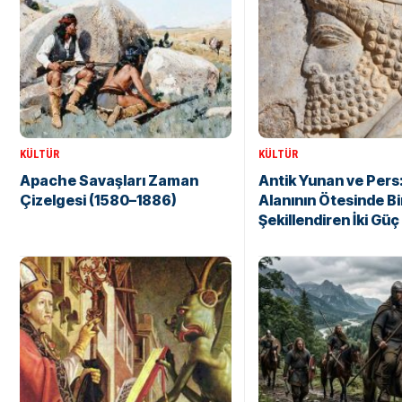
KÜLTÜR
KÜLTÜR
Apache Savaşları Zaman
Antik Yunan ve Pers
Çizelgesi (1580–1886)
Alanının Ötesinde Bir
Şekillendiren İki Güç