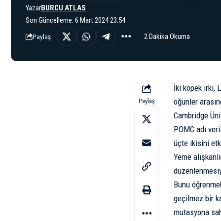
Yazar
BURCU ATLAS
Son Güncelleme: 6 Mart 2024 23:54
2 Dakika Okuma
Paylaş
İki köpek ırkı,
öğünler arasın
Paylaş
Cambridge Üni
POMC adı verile
üçte ikisini et
Yeme alışkanlık
düzenlenmesiyle
Bunu öğrenmek 
geçilmez bir k
mutasyona sah