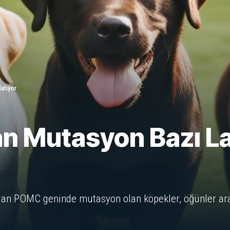
atıyor
n Mutasyon Bazı La
olan POMC geninde mutasyon olan köpekler, öğünler aras