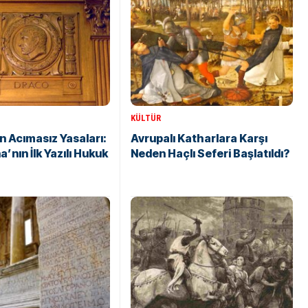
KÜLTÜR
 Acımasız Yasaları:
Avrupalı ​​Katharlara Karşı
a’nın İlk Yazılı Hukuk
Neden Haçlı Seferi Başlatıldı?